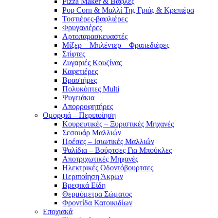
Pizza Maker & Βάφλες
Pop Corn & Μαλλί Της Γριάς & Κρεπιέρα
Τοστιέρες-βαφλιέρες
Φρυγανιέρες
Αρτοπαρασκευαστές
Μίξερ – Μπλέντερ – Φραπεδιέρες
Στίφτες
Ζυγαριές Κουζίνας
Καφετιέρες
Βραστήρες
Πολυκόπτες Multi
Ψυγειάκια
Απορροφητήρες
Ομορφιά – Περιποίηση
Κουρευτικές – Ξυριστικές Μηχανές
Σεσουάρ Μαλλιών
Πρέσες – Ισιωτικές Μαλλιών
Ψαλίδια – Βούρτσες Για Μπούκλες
Αποτριχωτικές Μηχανές
Ηλεκτρικές Οδοντόβουρτσες
Περιποίηση Άκρων
Βρεφικά Είδη
Θερμόμετρα Σώματος
Φροντίδα Κατοικιδίων
Εποχιακά