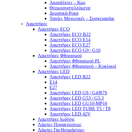
Ακροδέκτες – Κως
Θερμοσυστελλόμενα
Δεματικά-Ροκα
Ταινίες Μονωτικές – Συσκευασίας
Λαμπτήρες
Λαμπτήρες ECO
Λαμπτήρες ECO B22
Λαμπτήρες ECO E14
Λαμπτήρες ECO E27
Λαμπτήρες ECO G9 / G10
Λαμπτήρες Φθορισμού
Λαμπτήρες Φθορισμού PL
Λαμπτήρες Φθορισμού – Κυκλικοί
Λαμπτήρες LED
Λαμπτήρες LED B22
E14
E27
Λαμπτήρες LED G9 / G4/R7S
Λαμπτήρες LED G53 / G5.3
Λαμπτήρες LED GU10-ΜΡ16
Λαμπτήρες LED TUBE T5 / T8
Λαμπτήρες LED 42V
Λαμπτήρες Ιωδίνης
Λάμπες Πυρακτώσεως
Λάμπες Για Θερμάστρες