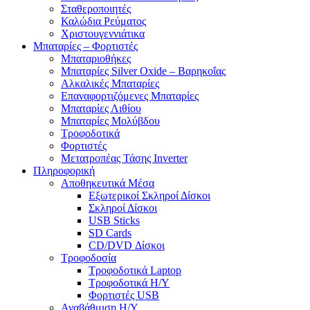
Σταθεροποιητές
Καλώδια Ρεύματος
Χριστουγεννιάτικα
Μπαταρίες – Φορτιστές
Μπαταριοθήκες
Μπαταρίες Silver Oxide – Βαρηκοΐας
Αλκαλικές Μπαταρίες
Επαναφορτιζόμενες Μπαταρίες
Μπαταρίες Λιθίου
Μπαταρίες Μολύβδου
Τροφοδοτικά
Φορτιστές
Μετατροπέας Τάσης Inverter
Πληροφορική
Αποθηκευτικά Μέσα
Εξωτερικοί Σκληροί Δίσκοι
Σκληροί Δίσκοι
USB Sticks
SD Cards
CD/DVD Δίσκοι
Τροφοδοσία
Τροφοδοτικά Laptop
Τροφοδοτικά Η/Υ
Φορτιστές USB
Αναβάθμιση Η/Υ