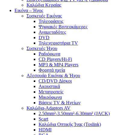
Καλώδια Κεραίας
Εικόνα – Ήχος
Συσκευές Εικόνας
Τηλεοράσεις
Ψηφιακές Βιντεοκάμερες
Αναμεταδότες
DVD
Τηλεχειριστήρια TV
Συσκευές Ήχου
Ραδιόφωνα
CD Players/Hi-Fi
MP3 & MP4 Players
Φορητά ηχεία
Αξεσουάρ Εικόνας & Ήχου
CD/DVD Δίσκοι
Ακουστικά
Μετατροπείς
Μικρόφωνα
Βάσεις TV & Ηχείων
Καλώδια-Adaptors AV
2.50mm²-3.50mm²-6.30mm² (JACK)
Scart
Καλώδια Οπτικής Ίνας (Toslink)
HDMI