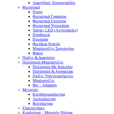
Λαμπτήρες Χοιροστασίου
Φωτιστικά
Ντουί
Φωτιστικά Γραφείου
Φωτιστικά Επιτοίχια
Φωτιστικά Ντουλάπας
Ταινίες LED (Λεντοταινίες)
Προβολείς
Πορτατίφ
Φωτάκια Νυκτός
Μπαλαντέζες Συνεργείου
Φακοί
Πρίζες & Διακόπτες
Πολύπριζα-Μπαλαντέζες
Πολύπριζα Με Καλώδιο
Πολύπριζα & Ασφαλείας
Πρίζες Τηλεχειριζόμενες
Μπαλαντέζες
Φις – Adapters
Μετρητές
Κιλοβατοωρόμετρα
Αμπερόμετρα
Βολτόμετρα
Εξαεριστήρες
Κουδούνια – Μπουτόν Πόρτας