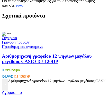
Για περισσότερες λεπτομέρειες για τους τρόπους πληρωμής,
πατήστε
εδώ
.
Σχετικά προϊόντα
Σύγκριση
Γρήγορη προβολή
Προσθήκη στα αγαπημένα
Αριθμομηχανή γραφείου 12 ψηφίων μεγάλου
μεγέθους CASIO DJ-120DP
Διαθέσιμο
34.99
€
DJ-120DP
Αριθμομηχανή γραφείου 12 ψηφίων μεγάλου μεγέθους CASIO
-
Αγόρασε το