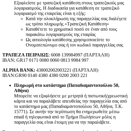
Εξοφλείστε με τραπεζική κατάθεση στους τραπεζικούς μας
λογαριασμούς. Η διαδικασία για κατάθεση σε τραπεζικό
λογαριασμό της εταιρείας είναι η εξής:
Κατά την ολοκλήρωση της παραγγελίας σας διαλέγετε
ως τρόπο πληρωμής «Τραπεζική Κατάθεση»
Καταθέτετε το χρηματικό ποσό σε έναν από τους
παρακάτω λογαριασμούς της εταιρίας
Ως αιτιολογία κατάθεσης χρησιμοποιείστε το
Ονοματεπώνυμο σας ή τον κωδικό παραγγελίας σας
ΤΡΑΠΕΖΑ ΠΕΙΡΑΙΩΣ
: 6008 139984997 (ΠΑΡΤΑΛΗ)
IBAN; GR17 0171 0080 0060 0813 9984 997
ALPHA BANK:
438002002003221 (ΠΑΡΤΑΛΗ)
IBAN:GR90 0140 4380 4380 0200 2003 221
Πληρωμή στο κατάστημα (Παπαδιαμαντοπούλου 50,
Αθήνα)
Μπορείτε να εξοφλήσετε με μετρητά ή πιστωτική/χρεωστική
κάρτα και να παραλάβετε απευθείας την παραγγελία σας από
το κατάστημα μας (Παπαδιαμαντοπούλου 50, Αθήνα, Τ.Κ.
15771). Σε αυτήν την περίπτωση θα ενημερωθείτε μέσω
email ή τηλεφωνικά από το Τμήμα Πωλήσεων μόλις η
παραγγελία σας είναι έτοιμη για να την παραλάβετε.