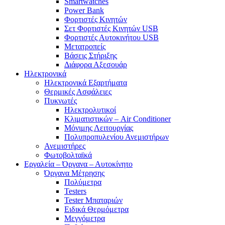
Smartwatches
Power Bank
Φορτιστές Κινητών
Σετ Φορτιστές Κινητών USB
Φορτιστές Αυτοκινήτου USB
Μετατροπείς
Βάσεις Στήριξης
Διάφορα Αξεσουάρ
Ηλεκτρονικά
Ηλεκτρονικά Εξαρτήματα
Θερμικές Ασφάλειες
Πυκνωτές
Ηλεκτρολυτικοί
Κλιματιστικών – Air Conditioner
Μόνιμης Λειτουργίας
Πολυπροπυλενίου Ανεμιστήρων
Ανεμιστήρες
Φωτοβολταϊκά
Εργαλεία – Όργανα – Αυτοκίνητο
Όργανα Μέτρησης
Πολύμετρα
Testers
Tester Μπαταριών
Ειδικά Θερμόμετρα
Μεγγόμετρα