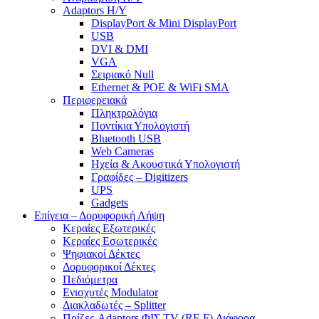
Adaptors Η/Υ
DisplayPort & Mini DisplayPort
USB
DVI & DMI
VGA
Σειριακό Null
Ethernet & POE & WiFi SMA
Περιφερειακά
Πληκτρολόγια
Ποντίκια Υπολογιστή
Bluetooth USB
Web Cameras
Ηχεία & Ακουστικά Υπολογιστή
Γραφίδες – Digitizers
UPS
Gadgets
Επίγεια – Δορυφορική Λήψη
Κεραίες Εξωτερικές
Κεραίες Εσωτερικές
Ψηφιακοί Δέκτες
Δορυφορικοί Δέκτες
Πεδιόμετρα
Ενισχυτές Modulator
Διακλαδωτές – Splitter
Πρίζες-Adaptors ΦΙΣ TV (RF-F) Διάφορα