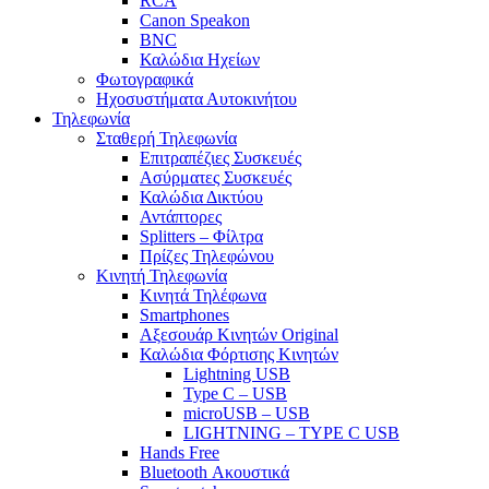
RCA
Canon Speakon
BNC
Καλώδια Ηχείων
Φωτογραφικά
Ηχοσυστήματα Αυτοκινήτου
Τηλεφωνία
Σταθερή Τηλεφωνία
Επιτραπέζιες Συσκευές
Ασύρματες Συσκευές
Καλώδια Δικτύου
Αντάπτορες
Splitters – Φίλτρα
Πρίζες Τηλεφώνου
Κινητή Τηλεφωνία
Κινητά Τηλέφωνα
Smartphones
Αξεσουάρ Κινητών Original
Καλώδια Φόρτισης Κινητών
Lightning USB
Type C – USB
microUSB – USB
LIGHTNING – TYPE C USB
Hands Free
Bluetooth Ακουστικά