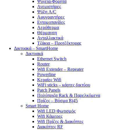
Ψυγεία-Φορητά
Ανεμιστήρες
Ψύξη A/C
Αφυγραντήρες
Εντομοπαγίδες
Αερόθερμα
Θέρμανση
Ανταλλακτικά
Τζάκια – Προτζέκτορας
Δικτυακά – SmartHome
Δικτυακά
Ethernet Switch
Router
Wifi Extender – Repeater
Powerline
Κεραίες Wifi
WiFi sticks – κάρτες δικτύου
Patch Panels
Πολύπριζα Rack & Παρελκόμενα
Πρίζες – Βύσμα Rj45
Smart Home
Wifi LED Φωτισμός
Wifi Κάμερες
Wifi Πρίζες & Διακόπτες
Διακόπτες RF