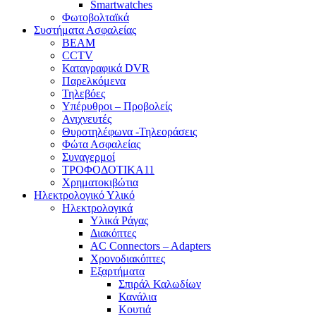
Smartwatches
Φωτοβολταϊκά
Συστήματα Ασφαλείας
BEAM
CCTV
Καταγραφικά DVR
Παρελκόμενα
Τηλεβόες
Υπέρυθροι – Προβολείς
Ανιχνευτές
Θυροτηλέφωνα -Τηλεοράσεις
Φώτα Ασφαλείας
Συναγερμοί
ΤΡΟΦΟΔΟΤΙΚΑ11
Χρηματοκιβώτια
Ηλεκτρολογικό Υλικό
Ηλεκτρολογικά
Υλικά Ράγας
Διακόπτες
AC Connectors – Adapters
Χρονοδιακόπτες
Εξαρτήματα
Σπιράλ Καλωδίων
Κανάλια
Κουτιά