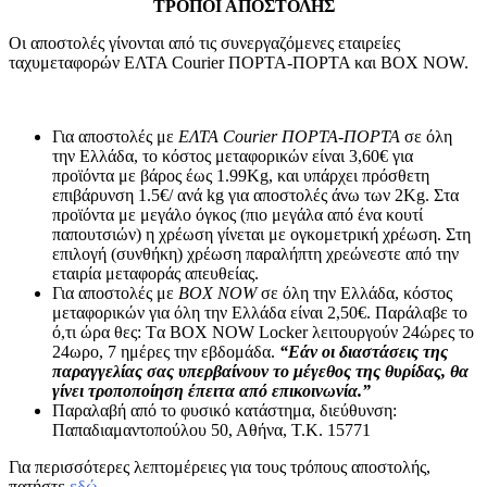
ΤΡΟΠΟΙ ΑΠΟΣΤΟΛΗΣ
Οι αποστολές γίνονται από τις συνεργαζόμενες εταιρείες
ταχυμεταφορών ΕΛΤΑ Courier ΠΟΡΤΑ-ΠΟΡΤΑ και BOX NOW.
Για αποστολές με
ΕΛΤΑ Courier ΠΟΡΤΑ-ΠΟΡΤΑ
σε όλη
την Ελλάδα, το κόστος μεταφορικών είναι 3,60€ για
προϊόντα με βάρος έως 1.99Kg, και υπάρχει πρόσθετη
επιβάρυνση 1.5€/ ανά kg για αποστολές άνω των 2Κg. Στα
προϊόντα με μεγάλο όγκος (πιο μεγάλα από ένα κουτί
παπουτσιών) η χρέωση γίνεται με ογκομετρική χρέωση. Στη
επιλογή (συνθήκη) χρέωση παραλήπτη χρεώνεστε από την
εταιρία μεταφοράς απευθείας.
Για αποστολές με
BOX NOW
σε όλη την Ελλάδα, κόστος
μεταφορικών για όλη την Ελλάδα είναι 2,50€. Παράλαβε το
ό,τι ώρα θες: Tα ΒΟΧ ΝΟW Locker λειτουργούν 24ώρες το
24ωρο, 7 ημέρες την εβδομάδα.
“Εάν οι διαστάσεις της
παραγγελίας σας υπερβαίνουν το μέγεθος της θυρίδας, θα
γίνει τροποποίηση έπειτα από επικοινωνία.”
Παραλαβή από το φυσικό κατάστημα, διεύθυνση:
Παπαδιαμαντοπούλου 50, Αθήνα, Τ.Κ. 15771
Για περισσότερες λεπτομέρειες για τους τρόπους αποστολής,
πατήστε
εδώ.