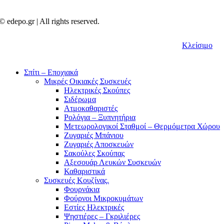
© edepo.gr | All rights reserved.
Κλείσιμο
Σπίτι – Εποχιακά
Μικρές Οικιακές Συσκευές
Ηλεκτρικές Σκούπες
Σιδέρωμα
Ατμοκαθαριστές
Ρολόγια – Ξυπνητήρια
Μετεωρολογικοί Σταθμοί – Θερμόμετρα Χώρου
Ζυγαριές Μπάνιου
Ζυγαριές Αποσκευών
Σακούλες Σκούπας
Αξεσουάρ Λευκών Συσκευών
Καθαριστικά
Συσκευές Κουζίνας.
Φουρνάκια
Φούρνοι Μικροκυμάτων
Εστίες Ηλεκτρικές
Ψηστιέρες – Γκριλιέρες