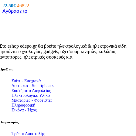
22.50
€
46822
Αγόρασε το
Στο eshop edepo.gr θα βρείτε ηλεκτρολογικά & ηλεκτρονικά είδη,
προϊόντα τεχνολογίας, gadgets, αξεσουάρ κινητών, καλώδια,
αντάπτορες, ηλεκτρικές συσκευές κ.α.
Προϊόντα
Σπίτι - Εποχιακά
Δικτυακά - Smartphones
Συστήματα Ασφαλείας
Ηλεκτρολογικό Υλικό
Μπαταρίες - Φορτιστές
Πληροφορική
Εικόνα - Ήχος
Πληροφορίες
Τρόποι Αποστολής