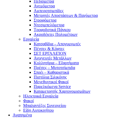
Πεδιόμετρα
Ανεμόμετρα
Αμπεροτσιμπίδες
Μετρητές Αποστάσεων & Παχύμετρα
Στροφόμετρα
Ντεσιμπελόμετρα
Τροφοδοτικά Πάγκου
Ακροδέκτες Πολυμέτρων
Εργαλεία
Κατσαβίδια – Απογυμνωτές
Πένσες & Κόφτες
ΣΕΤ ΕΡΓΑΛΕΊΟΝ
Ανιχνευτές Μετάλλων
Κολλητήρια – Εξαρτήματα
Πρέσες – Μυτοτσίμπιδα
Σπρέι – Καθαριστικά
Πιστόλια Σιλικόνης
Μεγεθυντικοί Φακοί
Παρελκόμενα Service
Καταμετρητής Χαρτονομισμάτων
Ηλεκτρικά Εργαλεία
Φακοί
Μπαλαντέζες Συνεργείου
Είδη Αυτοκινήτου
Αγαπημένα