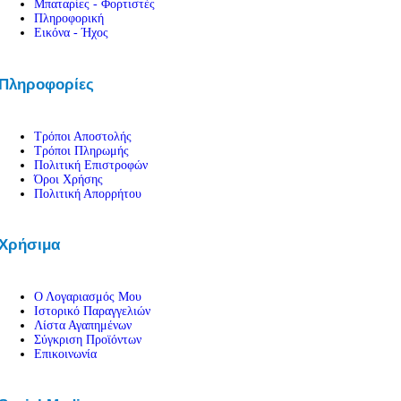
Μπαταρίες - Φορτιστές
Εργαλεία
Πληροφορική
Πρέσες – Μυτοτσίμπιδα
Εικόνα - Ήχος
Σπρέι – Καθαριστικά
Πιστόλια Σιλικόνης
Καταμετρητής Χαρτονομισμάτων
Πληροφορίες
Μεγεθυντικοί Φακοί
Παρελκόμενα Service
Εργαλεία – Όργανα – Αυτοκίνητο
Ηλεκτρικά Εργαλεία
Τρόποι Αποστολής
Τρόποι Πληρωμής
Φακοί
Πολιτική Επιστροφών
Μπαλαντέζες Συνεργείου
Όροι Χρήσης
Είδη Αυτοκινήτου
Πολιτική Απορρήτου
Χρήσιμα
Ο Λογαριασμός Μου
Ιστορικό Παραγγελιών
Λίστα Αγαπημένων
Σύγκριση Προϊόντων
Επικοινωνία