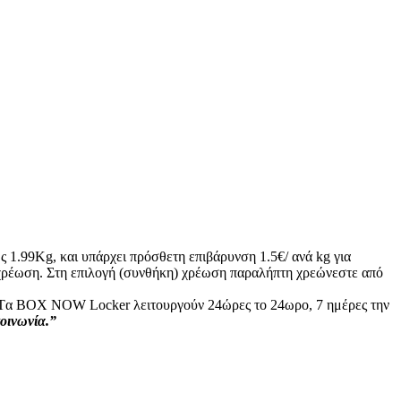
ς 1.99Kg, και υπάρχει πρόσθετη επιβάρυνση 1.5€/ ανά kg για
ή χρέωση. Στη επιλογή (συνθήκη) χρέωση παραλήπτη χρεώνεστε από
ς: Tα ΒΟΧ ΝΟW Locker λειτουργούν 24ώρες το 24ωρο, 7 ημέρες την
κοινωνία.”