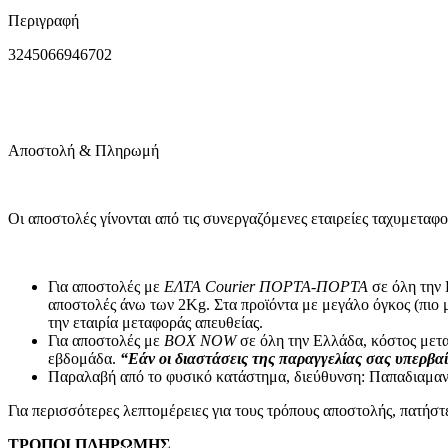
Περιγραφή
Μπαταρίες – Φορτιστές
Μπαταριοθήκες
3245066946702
Μπαταρίες Silver Oxide – Βαρηκοΐας
Αλκαλικές Μπαταρίες
Επαναφορτιζόμενες Μπαταρίες
Μπαταρίες Λιθίου
Μπαταρίες Μολύβδου
Αποστολή & Πληρωμή
Τροφοδοτικά
Φορτιστές
Μετατροπέας Τάσης Inverter
Επίγεια – Δορυφορική Λήψη
Οι αποστολές γίνονται από τις συνεργαζόμενες εταιρείες ταχυ
Επίγεια – Δορυφορική Λήψη
Κεραίες Εξωτερικές
Κεραίες Εσωτερικές
Για αποστολές με
ΕΛΤΑ Courier ΠΟΡΤΑ-ΠΟΡΤΑ
σε όλη την 
Ψηφιακοί Δέκτες
αποστολές άνω των 2Κg. Στα προϊόντα με μεγάλο όγκος (πιο 
Δορυφορικοί Δέκτες
την εταιρία μεταφοράς απευθείας.
Πεδιόμετρα
Για αποστολές με
BOX NOW
σε όλη την Ελλάδα, κόστος μετα
Ενισχυτές Modulator
εβδομάδα.
“Εάν οι διαστάσεις της παραγγελίας σας υπερβαί
Διακλαδωτές – Splitter
Παραλαβή από το φυσικό κατάστημα, διεύθυνση: Παπαδιαμαν
Πρίζες-Adaptors ΦΙΣ TV (RF-F) Διάφορα
Καλώδια Κεραίας
Για περισσότερες λεπτομέρειες για τους τρόπους αποστολής, πατήσ
Εικόνα – Ήχος
ΤΡΟΠΟΙ ΠΛΗΡΩΜΗΣ