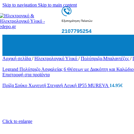
Δεματικά-Ροκα
Skip to navigation
Skip to main content
Ταινίες Μονωτικές – Συσκευασίας
Ατσαλίνες
Λαμπτήρες
Εξυπηρέτηση Πελατών
Λαμπτήρες Φθορισμού
Λαμπτήρες Φθορισμού PL
2107795254
Λαμπτήρες Φθορισμού – Κυκλικοί
Λαμπτήρες Ιωδίνης
Λάμπες Πυρακτώσεως
Λάμπες Για Θερμάστρες
Λαμπτήρες Χοιροστασίου
Αρχική σελίδα
/
Ηλεκτρολογικό Υλικό
/
Πολύπριζα-Μπαλαντέζες
/
Λαμπτήρες LED
Λαμπτήρες LED B22
Legrand Πολύπριζο Ασφαλείας 6 Θέσεων με Διακόπτη και Καλώδι
E14
Επιστροφή στα προϊόντα
E27
Λαμπτήρες LED G9 / G4/R7S
Πρίζα Σούκο Xωνευτή Στεγανή Λευκή IP55 MUREVA
14.95
€
Λαμπτήρες LED G53 / G5.3
Λαμπτήρες LED GU10-ΜΡ16
Λαμπτήρες LED TUBE T5 / T8
Λαμπτήρες LED 42V
Φωτιστικά
Ηλιακά Φωτιστικά
Φωτιστικά οροφής LED
Click to enlarge
Φωτιστικά Επιτοίχια
Φωτιστικά Ντουλάπας