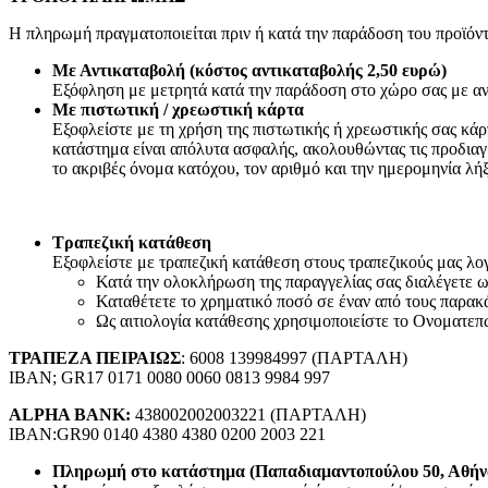
Συσκευές Εικόνας
Τηλεοράσεις
Η πληρωμή πραγματοποιείται πριν ή κατά την παράδοση του προϊόντ
TV Box
Ψηφιακές Βιντεοκάμερες
Με Αντικαταβολή (κόστος αντικαταβολής 2,50 ευρώ)
Παιδικές Κάμερες
Εξόφληση με μετρητά κατά την παράδοση στο χώρο σας με αν
Αναμεταδότες
Με πιστωτική / χρεωστική κάρτα
DVD
Εξοφλείστε με τη χρήση της πιστωτικής ή χρεωστικής σας κά
Τηλεχειριστήρια TV
κατάστημα είναι απόλυτα ασφαλής, ακολουθώντας τις προδιαγ
Συσκευές Ήχου
το ακριβές όνομα κατόχου, τον αριθμό και την ημερομηνία λή
Πικάπ
Ραδιόφωνα
CD Players/Hi-Fi
Τραπεζική κατάθεση
MP3 & MP4 Players
Εξοφλείστε με τραπεζική κατάθεση στους τραπεζικούς μας λογα
Φορητά ηχεία
Κατά την ολοκλήρωση της παραγγελίας σας διαλέγετε
Αξεσουάρ Εικόνας & Ήχου
Καταθέτετε το χρηματικό ποσό σε έναν από τους παρακ
CD/DVD Δίσκοι
Ως αιτιολογία κατάθεσης χρησιμοποιείστε το Ονοματεπ
Ακουστικά
Μετατροπείς
ΤΡΑΠΕΖΑ ΠΕΙΡΑΙΩΣ
: 6008 139984997 (ΠΑΡΤΑΛΗ)
Μικρόφωνα
IBAN; GR17 0171 0080 0060 0813 9984 997
Βάσεις TV & Ηχείων
Καλώδια-Adaptors AV
ALPHA BANK:
438002002003221 (ΠΑΡΤΑΛΗ)
2.50mm²-3.50mm²-6.30mm² (JACK)
IBAN:GR90 0140 4380 4380 0200 2003 221
Scart
Καλώδια Οπτικής Ίνας (Toslink)
Πληρωμή στο κατάστημα (Παπαδιαμαντοπούλου 50, Αθήν
HDMI