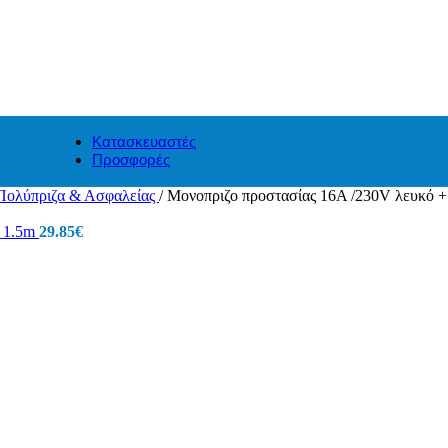
Κατασκευαστές
Προσφορές
Πολύπριζα & Ασφαλείας
/
Μονοπριζο προστασίας 16A /230V λευκό +
ο 1.5m
29.85
€