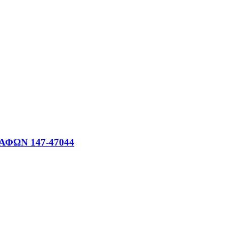
ΦΩΝ 147-47044