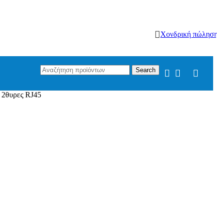
Χονδρική πώλησ
Search
 2θυρες RJ45