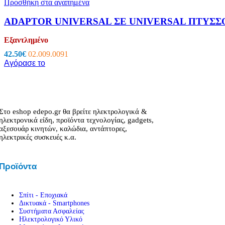
Προσθήκη στα αγαπημένα
Εργαλεία – Όργανα – Αυτοκίνητο
ADAPTOR UNIVERSAL ΣΕ UNIVERSAL ΠΤΥΣΣ
Όργανα Μέτρησης
Πολύμετρα
Testers
Εξαντλημένο
Tester Μπαταριών
42.50
€
02.009.0091
Ειδικά Θερμόμετρα
Αγόρασε το
Μεγγόμετρα
Πεδιόμετρα
Όργανα Μέτρησης
Ανεμόμετρα
Αμπεροτσιμπίδες
Μετρητές Αποστάσεων & Παχύμετρα
Στο eshop edepo.gr θα βρείτε ηλεκτρολογικά &
ηλεκτρονικά είδη, προϊόντα τεχνολογίας, gadgets,
ΑΝΙΧΝΕΥΤΗΣ ΤΑΣΗΣ-ΚΑΛΩΔΙΩΝ
αξεσουάρ κινητών, καλώδια, αντάπτορες,
Στροφόμετρα
ηλεκτρικές συσκευές κ.α.
Ντεσιμπελόμετρα
Τροφοδοτικά Πάγκου
Ακροδέκτες Πολυμέτρων
Προϊόντα
Εργαλεία
Κατσαβίδια – Απογυμνωτές
Πένσες & Κόφτες
Σετ Εργαλείων
Σπίτι - Εποχιακά
Ανιχνευτές Μετάλλων
Δικτυακά - Smartphones
Κολλητήρια – Εξαρτήματα
Συστήματα Ασφαλείας
Ηλεκτρολογικό Υλικό
Κροκοδειλάκια