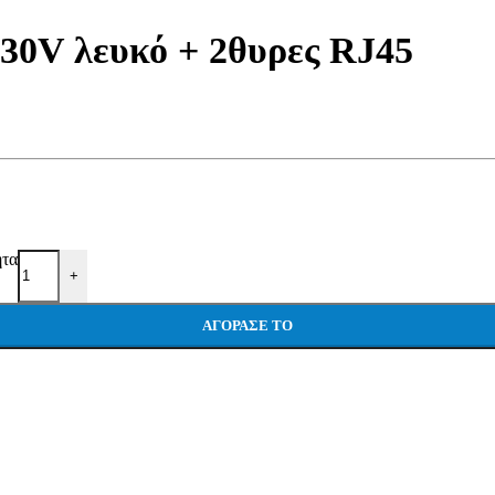
30V λευκό + 2θυρες RJ45
ητα
+
ΑΓΌΡΑΣΕ ΤΟ