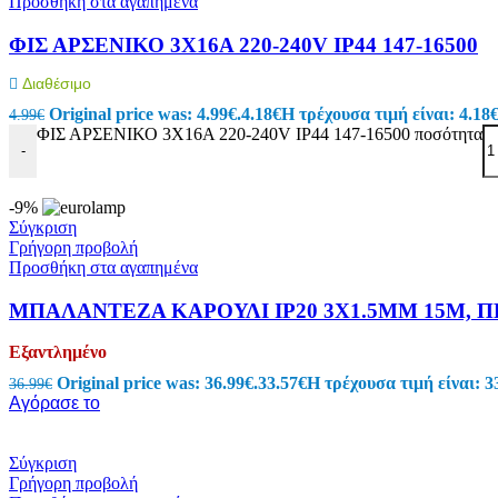
Προσθήκη στα αγαπημένα
Power Bank
Κινητή Τηλεφωνία
ΦIΣ ΑΡΣΕΝΙΚΟ 3X16A 220-240V IP44 147-16500
Φορτιστές Κινητών
Σετ Φορτιστές Κινητών USB
Διαθέσιμο
Φορτιστές Αυτοκινήτου USB
Μετατροπείς
Original price was: 4.99€.
4.18
€
Η τρέχουσα τιμή είναι: 4.18€
4.99
€
Selfie Stick
ΦIΣ ΑΡΣΕΝΙΚΟ 3X16A 220-240V IP44 147-16500 ποσότητα
Βάσεις Στήριξης
-
Διάφορα Αξεσουάρ
Συστήματα οπτικών ινών
-9%
Καλώδια οπτικής ινας
Σύγκριση
Εξαρτήματα οπτικών ινών
Γρήγορη προβολή
Εργαλεία οπτικών ινών
Προσθήκη στα αγαπημένα
Ηλεκτρονικά
Ηλεκτρονικά
ΜΠΑΛΑΝΤΕΖΑ ΚΑΡΟΥΛΙ IP20 3X1.5MM 15M, 
Ηλεκτρονικά Εξαρτήματα
Θερμικές Ασφάλειες
Εξαντλημένο
Ανεμιστήρες
Original price was: 36.99€.
33.57
€
Η τρέχουσα τιμή είναι: 3
36.99
€
Φωτοβολταϊκά
Αγόρασε το
Πυκνωτές
Ηλεκτρολυτικοί
Κλιματιστικών – Air Conditioner
Σύγκριση
Μόνιμης Λειτουργίας
Γρήγορη προβολή
Πολυπροπυλενίου Ανεμιστήρων