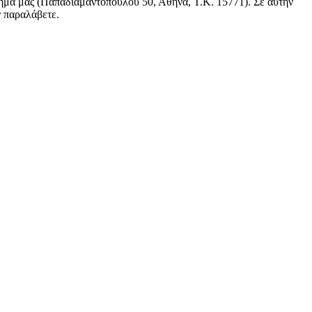
τημα μας (Παπαδιαμαντοπούλου 50, Αθήνα, Τ.Κ. 15771). Σε αυτήν
ν παραλάβετε.