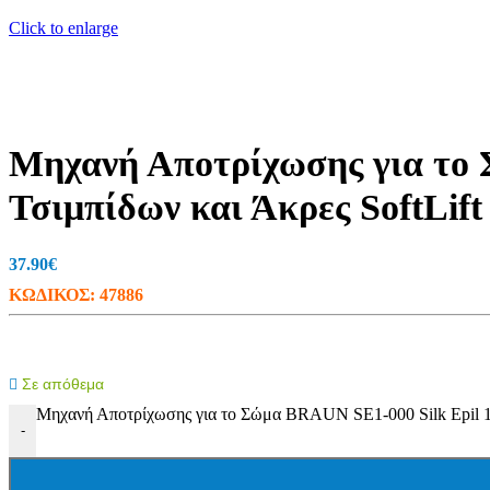
Ταινίες LED (Λεντοταινίες)
Click to enlarge
Προβολείς
Wifi LED Φωτισμός
Πορτατίφ
Φωτάκια Νυκτός
Μπαλαντέζες Συνεργείου
Φακοί
Ντουί
Μηχανή Αποτρίχωσης για το 
Πολύπριζα-Μπαλαντέζες
Πολύπριζα Με Καλώδιο
Τσιμπίδων και Άκρες SoftLift
Πολύπριζα & Ασφαλείας
Πρίζες Τηλεχειριζόμενες
Μπαλαντέζες
37.90
€
Στροφεία
Φις – Adapters
ΚΩΔΙΚΟΣ:
47886
Μετρητές
Κιλοβατοωρόμετρα
Αμπερόμετρα
Βολτόμετρα
Χριστουγεννιάτικα
Σε απόθεμα
Ρεύματος
Μηχανή Αποτρίχωσης για το Σώμα BRAUN SE1-000 Silk Epil 1 μ
Μπαταρίας
-
Ηλιακός Συλλέκτης
Τζάκια – Προτζέκτορας
Μπαταρίες – Φορτιστές