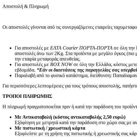
Συσκευές Εικόνας
Αποστολή & Πληρωμή
Τηλεοράσεις
TV Box
Ψηφιακές Βιντεοκάμερες
Παιδικές Κάμερες
Οι αποστολές γίνονται από τις συνεργαζόμενες εταιρείες ταχυ
Αναμεταδότες
DVD
Τηλεχειριστήρια TV
Συσκευές Ήχου
Για αποστολές με
ΕΛΤΑ Courier ΠΟΡΤΑ-ΠΟΡΤΑ
σε όλη την 
Πικάπ
αποστολές άνω των 2Κg. Στα προϊόντα με μεγάλο όγκος (πιο 
Ραδιόφωνα
την εταιρία μεταφοράς απευθείας.
CD Players/Hi-Fi
Για αποστολές με
BOX NOW
σε όλη την Ελλάδα, κόστος μετα
MP3 & MP4 Players
εβδομάδα.
“Εάν οι διαστάσεις της παραγγελίας σας υπερβαί
Φορητά ηχεία
Παραλαβή από το φυσικό κατάστημα, διεύθυνση: Παπαδιαμαν
Αξεσουάρ Εικόνας & Ήχου
CD/DVD Δίσκοι
Για περισσότερες λεπτομέρειες για τους τρόπους αποστολής, πατήσ
Ακουστικά
Μετατροπείς
ΤΡΟΠΟΙ ΠΛΗΡΩΜΗΣ
Μικρόφωνα
Η πληρωμή πραγματοποιείται πριν ή κατά την παράδοση του προϊόντ
Βάσεις TV & Ηχείων
Καλώδια-Adaptors AV
Με Αντικαταβολή (κόστος αντικαταβολής 2,50 ευρώ)
2.50mm²-3.50mm²-6.30mm² (JACK)
Εξόφληση με μετρητά κατά την παράδοση στο χώρο σας με αν
Scart
Με πιστωτική / χρεωστική κάρτα
Καλώδια Οπτικής Ίνας (Toslink)
Εξοφλείστε με τη χρήση της πιστωτικής ή χρεωστικής σας κά
HDMI