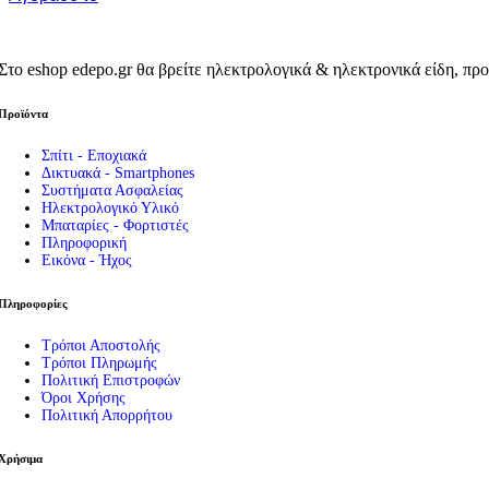
Εργαλεία
Πρέσες – Μυτοτσίμπιδα
Σπρέι – Καθαριστικά
Πιστόλια Σιλικόνης
Στο eshop edepo.gr θα βρείτε ηλεκτρολογικά & ηλεκτρονικά είδη, προ
Καταμετρητής Χαρτονομισμάτων
Μεγεθυντικοί Φακοί
Προϊόντα
Παρελκόμενα Service
Εργαλεία – Όργανα – Αυτοκίνητο
Σπίτι - Εποχιακά
Ηλεκτρικά Εργαλεία
Δικτυακά - Smartphones
Φακοί
Συστήματα Ασφαλείας
Μπαλαντέζες Συνεργείου
Ηλεκτρολογικό Υλικό
Είδη Αυτοκινήτου
Μπαταρίες - Φορτιστές
Πληροφορική
Εικόνα - Ήχος
Πληροφορίες
Τρόποι Αποστολής
Τρόποι Πληρωμής
Πολιτική Επιστροφών
Όροι Χρήσης
Πολιτική Απορρήτου
Χρήσιμα