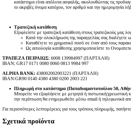
κατάστημα είναι απόλυτα ασφαλής, ακολουθώντας τις προδιαγ
RCA
το ακριβές όνομα κατόχου, τον αριθμό και την ημερομηνία λή
Canon Speakon
BNC
Καλώδια Ηχείων
Εικόνα – Ήχος
Τραπεζική κατάθεση
Φωτογραφικά
Εξοφλείστε με τραπεζική κατάθεση στους τραπεζικούς μας λογα
Ηχοσυστήματα Αυτοκινήτου
Κατά την ολοκλήρωση της παραγγελίας σας διαλέγετε
Τηλεφωνία
Καταθέτετε το χρηματικό ποσό σε έναν από τους παρακ
Ως αιτιολογία κατάθεσης χρησιμοποιείστε το Ονοματεπ
Σταθερή Τηλεφωνία
Επιτραπέζιες Συσκευές
ΤΡΑΠΕΖΑ ΠΕΙΡΑΙΩΣ
: 6008 139984997 (ΠΑΡΤΑΛΗ)
Ασύρματες Συσκευές
IBAN; GR17 0171 0080 0060 0813 9984 997
Ακουστικά σταθερής τηλεφωνίας
Καλώδια Δικτύου
ALPHA BANK:
438002002003221 (ΠΑΡΤΑΛΗ)
Αντάπτορες
IBAN:GR90 0140 4380 4380 0200 2003 221
Splitters – Φίλτρα
Πρίζες Τηλεφώνου
Πληρωμή στο κατάστημα (Παπαδιαμαντοπούλου 50, Αθήν
Κινητή Τηλεφωνία
Μπορείτε να εξοφλήσετε με μετρητά ή πιστωτική/χρεωστική κ
Κινητά Τηλέφωνα
την περίπτωση θα ενημερωθείτε μέσω email ή τηλεφωνικά από
Smartphones
Αξεσουάρ Κινητών Original
Για περισσότερες λεπτομέρειες για τους τρόπους πληρωμής, πατήστ
Καλώδια Φόρτισης Κινητών
Hands Free
Σχετικά προϊόντα
Bluetooth Ακουστικά
Smartwatches