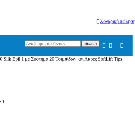
Χονδρική πώλησ
Search
lk Epil 1 με Σύστημα 20 Τσιμπίδων και Άκρες SoftLift Tips