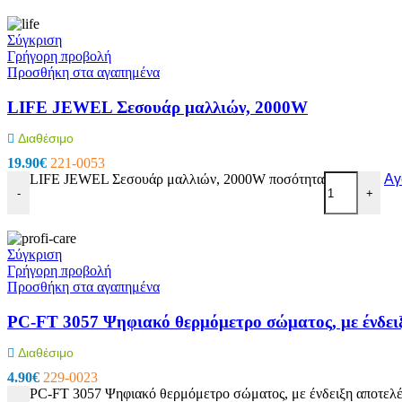
Power Bank
Κινητή Τηλεφωνία
Φορτιστές Κινητών
Σύγκριση
Σετ Φορτιστές Κινητών USB
Γρήγορη προβολή
Φορτιστές Αυτοκινήτου USB
Προσθήκη στα αγαπημένα
Μετατροπείς
Selfie Stick
LIFE JEWEL Σεσουάρ μαλλιών, 2000W
Βάσεις Στήριξης
Διάφορα Αξεσουάρ
Διαθέσιμο
Συστήματα οπτικών ινών
19.90
€
221-0053
Καλώδια οπτικής ινας
LIFE JEWEL Σεσουάρ μαλλιών, 2000W ποσότητα
Αγ
Εξαρτήματα οπτικών ινών
-
+
Εργαλεία οπτικών ινών
Ηλεκτρονικά
Ηλεκτρονικά
Σύγκριση
Ηλεκτρονικά Εξαρτήματα
Γρήγορη προβολή
Θερμικές Ασφάλειες
Προσθήκη στα αγαπημένα
Ανεμιστήρες
Φωτοβολταϊκά
PC-FT 3057 Ψηφιακό θερμόμετρο σώματος, με ένδειξ
Πυκνωτές
Ηλεκτρολυτικοί
Διαθέσιμο
Κλιματιστικών – Air Conditioner
4.90
€
229-0023
Μόνιμης Λειτουργίας
PC-FT 3057 Ψηφιακό θερμόμετρο σώματος, με ένδειξη αποτελέ
Πολυπροπυλενίου Ανεμιστήρων