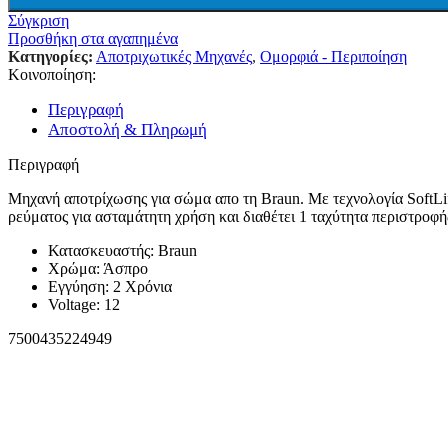
Σύγκριση
Μπαταρίες – Φορτιστές
Προσθήκη στα αγαπημένα
Μπαταριοθήκες
Κατηγορίες:
Αποτριχωτικές Μηχανές
,
Ομορφιά - Περιποίηση
Μπαταρίες Silver Oxide – Βαρηκοΐας
Κοινοποίηση:
Αλκαλικές Μπαταρίες
Επαναφορτιζόμενες Μπαταρίες
Περιγραφή
Μπαταρίες Λιθίου
Αποστολή & Πληρωμή
Μπαταρίες Μολύβδου
Τροφοδοτικά
Περιγραφή
Φορτιστές
Μετατροπέας Τάσης Inverter
Μηχανή αποτρίχωσης για σώμα απο τη Braun. Με τεχνολογία SoftLift
Επίγεια – Δορυφορική Λήψη
ρεύματος για ασταμάτητη χρήση και διαθέτει 1 ταχύτητα περιστροφ
Επίγεια – Δορυφορική Λήψη
Κατασκευαστής: Braun
Κεραίες Εξωτερικές
Χρώμα: Άσπρο
Κεραίες Εσωτερικές
Εγγύηση: 2 Χρόνια
Ψηφιακοί Δέκτες
Voltage: 12
Δορυφορικοί Δέκτες
Πεδιόμετρα
7500435224949
Ενισχυτές Modulator
Διακλαδωτές – Splitter
Πρίζες-Adaptors ΦΙΣ TV (RF-F) Διάφορα
Καλώδια Κεραίας
Εικόνα – Ήχος