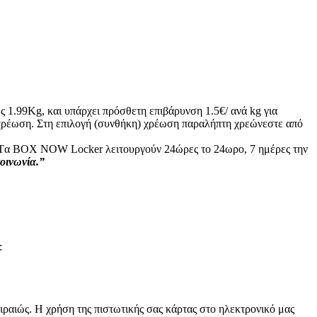
ς 1.99Kg, και υπάρχει πρόσθετη επιβάρυνση 1.5€/ ανά kg για
ή χρέωση. Στη επιλογή (συνθήκη) χρέωση παραλήπτη χρεώνεστε από
ς: Tα ΒΟΧ ΝΟW Locker λειτουργούν 24ώρες το 24ωρο, 7 ημέρες την
κοινωνία.”
:
ραιώς. Η χρήση της πιστωτικής σας κάρτας στο ηλεκτρονικό μας