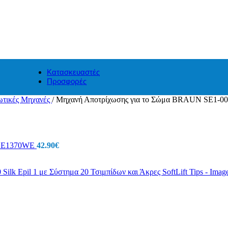
Κατασκευαστές
Προσφορές
ωτικές Μηχανές
/
Μηχανή Αποτρίχωσης για το Σώμα BRAUN SE1-000 Si
- SE1370WE
42.90
€