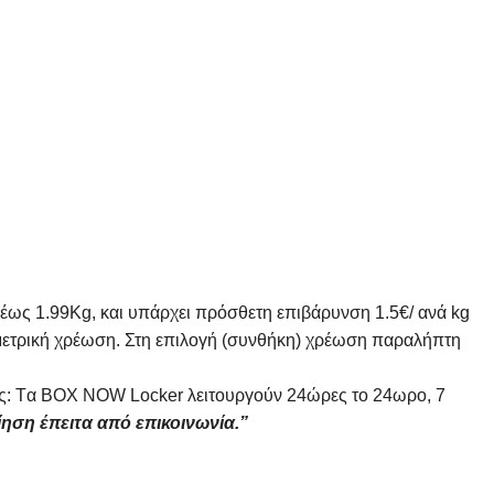
 έως 1.99Kg, και υπάρχει πρόσθετη επιβάρυνση 1.5€/ ανά kg
ομετρική χρέωση. Στη επιλογή (συνθήκη) χρέωση παραλήπτη
 θες: Tα ΒΟΧ ΝΟW Locker λειτουργούν 24ώρες το 24ωρο, 7
ίηση έπειτα από επικοινωνία.”