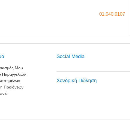
01.040.0107
μα
Social Media
ριασμός Μου
ό Παραγγελιών
Χονδρική Πώληση
Αγαπημένων
ση Προϊόντων
ωνία