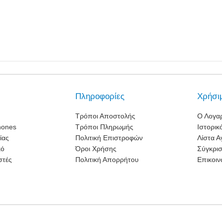
Πληροφορίες
Χρήσι
Τρόποι Αποστολής
Ο Λογα
hones
Τρόποι Πληρωμής
Ιστορικ
ίας
Πολιτική Επιστροφών
Λίστα 
κό
Όροι Χρήσης
Σύγκρι
στές
Πολιτική Απορρήτου
Επικοιν