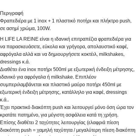
Περιγραφή
Φραπεδιέρα με 1 inox + 1 πλαστικό ποτήρι και πλήκτρο push,
σε ασημί χρώμα, 100W.
Η LIFE LA REINE είναι η ιδανική επιτραπέζια φραπεδιέρα για
να παρασκευάσετε, εύκολα και γρήγορα, απολαυστικό καφέ,
αφρόγαλα αλλά και να δημιουργήσετε κοκτέιλ, milkshakes,
dressings κ.ά.
Διαθέτει ένα inox ποτήρι 500ml με εξωτερική ένδειξη μέτρησης,
ιδανικό για αφρόγαλα ή milkshake. Επιπλέον
συμπεριλαμβάνεται και πλαστικό μαύρο ποτήρι 450ml με
εξωτερική ένδειξη μέτρησης, κατάλληλο για καφέ, dressings
κ.ά..
Έχει πρακτικό διακόπτη push και λειτουργεί μόνο όση ώρα τον
κρατάτε πατημένο, για μέγιστη ασφάλεια κατά τη χρήση.
Επίσης διαθέτει 2 ταχύτητες λειτουργίας (ελαφριά πίεση
διακόπτη push = χαμηλή ταχύτητα / μεγαλύτερη πίεση διακόπτη