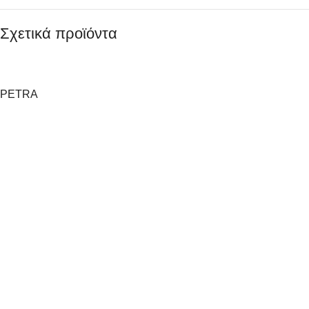
Σχετικά προϊόντα
PETRA
Petra Electric Mπλέντερ PT-2002
Διαθέσιμο
79.00
€
PT-2002
-
+
Αγόρασε το