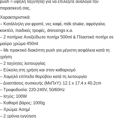
push = υψηλή ταχύτητα) για να επιλέξετε ανάλογα την
παρασκευή σας.
Χαρακτηριστικά:
– Κατάλληλη για φραπέ, νες καφέ, milk shake, αφρόγαλα,
κοκτέιλ, παιδικές τροφές, dressings κ.α.
– 2 ποτήρια: Ανοξείδωτο ποτήρι 500ml & Πλαστικό ποτήρι σε
μαύρο χρώμα 450ml
– Με πρακτικό διακόπτη push για μέγιστη ασφάλεια κατά τη
χρήση
– 2 ταχύητες λειτουργίας
– Εύκολη στη χρήση και στον καθαρισμό
– Χαμηλό επίπεδο θορύβου κατά τη λειτουργία
– Διαστάσεις συσκευής (ΜxΠxΥ): 12.1 x 17.4 x 40.2cm
– Τροφοδοσία: 220-240V, 50/60Hz
– Ισχύς: 100W
– Καθαρό βάρος: 1000g
– Χρώμα: Ασημί
– 2 χρόνια εγγύηση