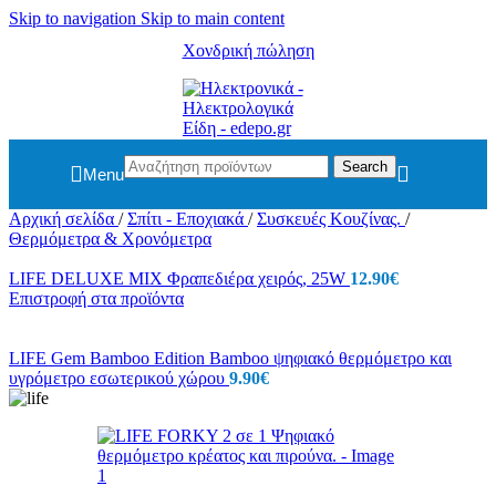
Skip to navigation
Skip to main content
Χονδρική πώληση
Search
Menu
Αρχική σελίδα
/
Σπίτι - Εποχιακά
/
Συσκευές Κουζίνας.
/
Θερμόμετρα & Χρονόμετρα
LIFE DELUXE MIX Φραπεδιέρα χειρός, 25W
12.90
€
Επιστροφή στα προϊόντα
LIFE Gem Bamboo Edition Bamboo ψηφιακό θερμόμετρο και
υγρόμετρο εσωτερικού χώρου
9.90
€