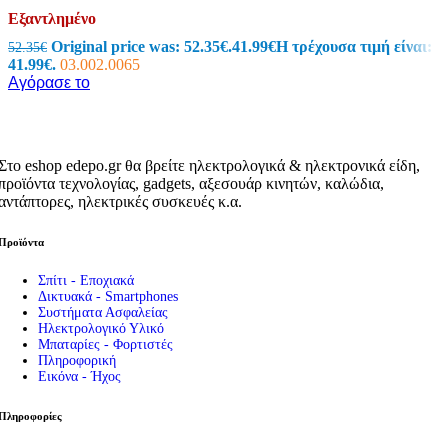
Εξαντλημένο
Original price was: 52.35€.
41.99
€
Η τρέχουσα τιμή είναι:
52.35
€
41.99€.
03.002.0065
Αγόρασε το
Στο eshop edepo.gr θα βρείτε ηλεκτρολογικά & ηλεκτρονικά είδη,
προϊόντα τεχνολογίας, gadgets, αξεσουάρ κινητών, καλώδια,
αντάπτορες, ηλεκτρικές συσκευές κ.α.
Προϊόντα
Σπίτι - Εποχιακά
Δικτυακά - Smartphones
Συστήματα Ασφαλείας
Ηλεκτρολογικό Υλικό
Μπαταρίες - Φορτιστές
Πληροφορική
Εικόνα - Ήχος
Πληροφορίες