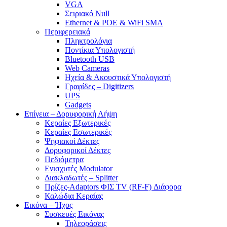
VGA
Σειριακό Null
Ethernet & POE & WiFi SMA
Περιφερειακά
Πληκτρολόγια
Ποντίκια Υπολογιστή
Bluetooth USB
Web Cameras
Ηχεία & Ακουστικά Υπολογιστή
Γραφίδες – Digitizers
UPS
Gadgets
Επίγεια – Δορυφορική Λήψη
Κεραίες Εξωτερικές
Κεραίες Εσωτερικές
Ψηφιακοί Δέκτες
Δορυφορικοί Δέκτες
Πεδιόμετρα
Ενισχυτές Modulator
Διακλαδωτές – Splitter
Πρίζες-Adaptors ΦΙΣ TV (RF-F) Διάφορα
Καλώδια Κεραίας
Εικόνα – Ήχος
Συσκευές Εικόνας
Τηλεοράσεις