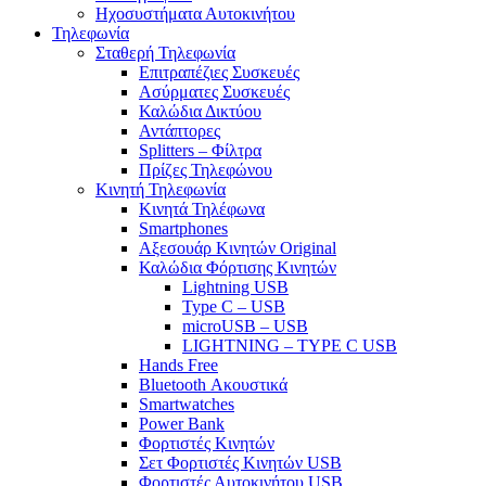
Ηχοσυστήματα Αυτοκινήτου
Τηλεφωνία
Σταθερή Τηλεφωνία
Επιτραπέζιες Συσκευές
Ασύρματες Συσκευές
Καλώδια Δικτύου
Αντάπτορες
Splitters – Φίλτρα
Πρίζες Τηλεφώνου
Κινητή Τηλεφωνία
Κινητά Τηλέφωνα
Smartphones
Αξεσουάρ Κινητών Original
Καλώδια Φόρτισης Κινητών
Lightning USB
Type C – USB
microUSB – USB
LIGHTNING – TYPE C USB
Hands Free
Bluetooth Ακουστικά
Smartwatches
Power Bank
Φορτιστές Κινητών
Σετ Φορτιστές Κινητών USB
Φορτιστές Αυτοκινήτου USB