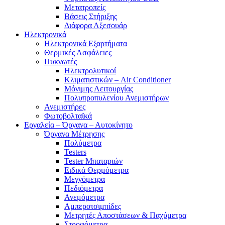
Μετατροπείς
Βάσεις Στήριξης
Διάφορα Αξεσουάρ
Ηλεκτρονικά
Ηλεκτρονικά Εξαρτήματα
Θερμικές Ασφάλειες
Πυκνωτές
Ηλεκτρολυτικοί
Κλιματιστικών – Air Conditioner
Μόνιμης Λειτουργίας
Πολυπροπυλενίου Ανεμιστήρων
Ανεμιστήρες
Φωτοβολταϊκά
Εργαλεία – Όργανα – Αυτοκίνητο
Όργανα Μέτρησης
Πολύμετρα
Testers
Tester Μπαταριών
Ειδικά Θερμόμετρα
Μεγγόμετρα
Πεδιόμετρα
Ανεμόμετρα
Αμπεροτσιμπίδες
Μετρητές Αποστάσεων & Παχύμετρα
Στροφόμετρα