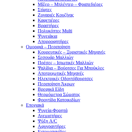
Μίξερ – Μπλέντερ – Φραπεδιέρες
Στίφτες
Ζυγαριές Κουζίνας
Καφετιέρες
Βραστήρες
Πολυκόπτες Multi
Ψυγειάκια
Απορροφητήρες
Ομορφιά – Περιποίηση
Κουρευτικές – Ξυριστικές Μηχανές
Σεσουάρ Μαλλιών
Πρέσες – Ισιωτικές Μαλλιών
Ψαλίδια – Βούρτσες Για Μπούκλες
Αποτριχωτικές Μηχανές
Ηλεκτρικές Οδοντόβουρτσες
Περιποίηση Άκρων
Βρεφικά Είδη
Θερμόμετρα Σώματος
Φροντίδα Κατοικιδίων
Εποχιακά
Ψυγεία-Φορητά
Ανεμιστήρες
Ψύξη A/C
Αφυγραντήρες
Εντομοπαγίδες