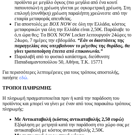
προϊόντα με μεγάλο όγκος (πιο μεγάλα από ένα κουτί
παπουτσιών) η χρέωση γίνεται με ογκομετρική χρέωση. Στη
επιλογή (συνθήκη) χρέωση παραλήπτη χρεώνεστε από την
εταιρία μεταφοράς απευθείας.
Για αποστολές με
BOX NOW
σε όλη την Ελλάδα, κόστος
μεταφορικών για όλη την Ελλάδα είναι 2,50€. Παράλαβε το
ό,τι ώρα θες: Tα ΒΟΧ ΝΟW Locker λειτουργούν 24ώρες το
24ωρο, 7 ημέρες την εβδομάδα.
“Εάν οι διαστάσεις της
παραγγελίας σας υπερβαίνουν το μέγεθος της θυρίδας, θα
γίνει τροποποίηση έπειτα από επικοινωνία.”
Παραλαβή από το φυσικό κατάστημα, διεύθυνση:
Παπαδιαμαντοπούλου 50, Αθήνα, Τ.Κ. 15771
Για περισσότερες λεπτομέρειες για τους τρόπους αποστολής,
πατήστε
εδώ.
ΤΡΟΠΟΙ ΠΛΗΡΩΜΗΣ
Η πληρωμή πραγματοποιείται πριν ή κατά την παράδοση του
προϊόντος και μπορεί να γίνει με έναν από τους παρακάτω τρόπους
πληρωμής:
Με Αντικαταβολή (κόστος αντικαταβολής 2,50 ευρώ)
Εξόφληση με μετρητά κατά την παράδοση στο χώρο σας με
αντικαταβολή με κόστος αντικαταβολής 2,50€.