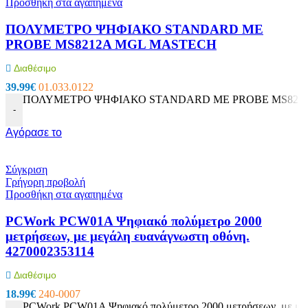
Προσθήκη στα αγαπημένα
ΠΟΛΥΜΕΤΡΟ ΨΗΦΙΑΚΟ STANDARD ΜΕ
PROBE MS8212A MGL MASTECH
Διαθέσιμο
39.99
€
01.033.0122
ΠΟΛΥΜΕΤΡΟ ΨΗΦΙΑΚΟ STANDARD ΜΕ PROBE MS8212A
-
Αγόρασε το
Σύγκριση
Γρήγορη προβολή
Προσθήκη στα αγαπημένα
PCWork PCW01A Ψηφιακό πολύμετρο 2000
μετρήσεων, με μεγάλη ευανάγνωστη οθόνη.
4270002353114
Διαθέσιμο
18.99
€
240-0007
PCWork PCW01A Ψηφιακό πολύμετρο 2000 μετρήσεων, με μεγ