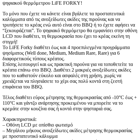
ψηφιακού θερμόμετρου LiFE FORKY!
Το μόνο που έχετε να κάνετε είναι βγάλετε τα προστατευτικά
καλύμματα από τις ανοξείδωτες ακίδες της πιρούνας και να
τρυπήσετε το κρέας ενώ αυτό είναι στο BBQ ή το έχετε αφήσει να
“ξεκουράζεται”. Το ψηφιακό θερμόμετρο θα εμφανίσει στην οθόνη
LCD που διαθέτει, τη θερμοκρασία που έχει το κρέας εκείνη τη
στιγμή!
Το LiFE Forky διαθέτει έως και 4 προεπιλεγμένα προγράμματα
ψησίματος (Well done, Medium, Medium Rare, Rare) για 6
διαφορετικούς τύπους κρέατος.
Επίσης λειτουργεί και ως πρακτική πιρούνα για να τοποθετείτε τα
κρέατα επάνω στο BBQ. Διαθέτει 2 μακριές ανοξείδωτες ακίδες
που το καθιστoύν εύκολο και ασφαλές στη χρήση, χωρίς να
χρειάζεται να πλησιάσετε το χέρι σας πολύ κοντά στη ζεστή
επιφάνεια του BBQ.
Τέλος διαθέτει εύρος μέτρησης της θερμοκρασίας από -10°C έως +
110°C και γάντζο ανάρτησης προκειμένου να μπορείτε να το
κρεμάτε στην κουζίνα σας ή κοντά στην ψησταριά σας.
Χαρακτηριστικά:
– Οθόνη LCD με οπίσθιο φωτισμό
– Μεγάλου μήκους ανοιξείδωτες ακίδες μέτρησης θερμοκρασίας
με προστατευτικό κάλυμμα