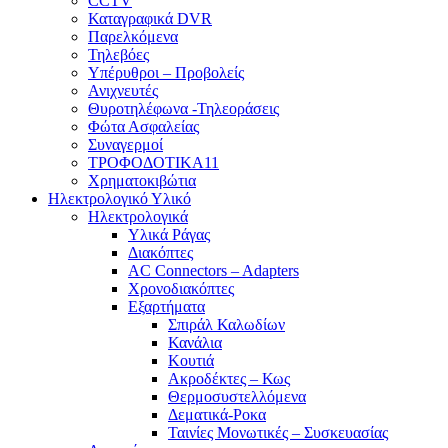
CCTV
Καταγραφικά DVR
Παρελκόμενα
Τηλεβόες
Υπέρυθροι – Προβολείς
Ανιχνευτές
Θυροτηλέφωνα -Τηλεοράσεις
Φώτα Ασφαλείας
Συναγερμοί
ΤΡΟΦΟΔΟΤΙΚΑ11
Χρηματοκιβώτια
Ηλεκτρολογικό Υλικό
Ηλεκτρολογικά
Υλικά Ράγας
Διακόπτες
AC Connectors – Adapters
Χρονοδιακόπτες
Εξαρτήματα
Σπιράλ Καλωδίων
Κανάλια
Κουτιά
Ακροδέκτες – Κως
Θερμοσυστελλόμενα
Δεματικά-Ροκα
Ταινίες Μονωτικές – Συσκευασίας