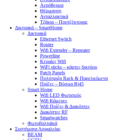
Αερόθερμα
Θέρμανση
Ανταλλακτικά
Τζάκια – Προτζέκτορας
Δικτυακά – SmartHome
Δικτυακά
Ethernet Switch
Router
Wifi Extender – Repeater
Powerline
Κεραίες Wifi
WiFi sticks – κάρτες δικτύου
Patch Panels
Πολύπριζα Rack & Παρελκόμενα
Πρίζες – Βύσμα Rj45
Smart Home
Wifi LED Φωτισμός
Wifi Κάμερες
Wifi Πρίζες & Διακόπτες
Διακόπτες RF
Smartwatches
Φωτοβολταϊκά
Συστήματα Ασφαλείας
BEAM