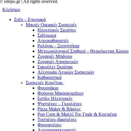
© edepo.gr | All rights reserved.
Κλείσιμο
Σπίτι – Εποχιακά
Μικρές Οικιακές Συσκευές
Ηλεκτρικές Σκούπες
Σιδέρωμα
Ατμοκαθαριστές
Ρολόγια – Ξυπνητήρια
Μετεωρολογικοί Σταθμοί – Θερμόμετρα Χώρου
Ζυγαριές Μπάνιου
Ζυγαριές Αποσκευών
Σακούλες Σκούπας
Αξεσουάρ Λευκών Συσκευών
Καθαριστικά
Συσκευές Κουζίνας.
Φουρνάκια
Φούρνοι Μικροκυμάτων
Εστίες Ηλεκτρικές
Ψηστιέρες – Γκριλιέρες
Pizza Maker & Βάφλες
Pop Corn & Μαλλί Της Γριάς & Κρεπιέρα
Τοστιέρες-βαφλιέρες
Φρυγανιέρες
Αρτοπαρασκευαστές