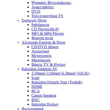
Ψηφιακές Βιντεοκάμερες
Αναμεταδότες
DVD
Τηλεχειριστήρια TV
Συσκευές Ήχου
Ραδιόφωνα
CD Players/Hi-Fi
MP3 & MP4 Players
Φορητά ηχεία
Αξεσουάρ Εικόνας & Ήχου
CD/DVD Δίσκοι
Ακουστικά
Μετατροπείς
Μικρόφωνα
Βάσεις TV & Ηχείων
Καλώδια-Adaptors AV
2.50mm²-3.50mm²-6.30mm² (JACK)
Scart
Καλώδια Οπτικής Ίνας (Toslink)
HDMI
RCA
Canon Speakon
BNC
Καλώδια Ηχείων
Φωτογραφικά