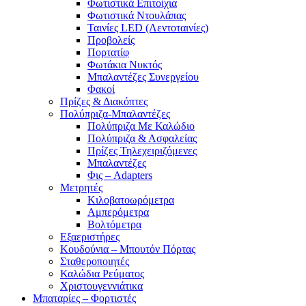
Φωτιστικά Επιτοίχια
Φωτιστικά Ντουλάπας
Ταινίες LED (Λεντοταινίες)
Προβολείς
Πορτατίφ
Φωτάκια Νυκτός
Μπαλαντέζες Συνεργείου
Φακοί
Πρίζες & Διακόπτες
Πολύπριζα-Μπαλαντέζες
Πολύπριζα Με Καλώδιο
Πολύπριζα & Ασφαλείας
Πρίζες Τηλεχειριζόμενες
Μπαλαντέζες
Φις – Adapters
Μετρητές
Κιλοβατοωρόμετρα
Αμπερόμετρα
Βολτόμετρα
Εξαεριστήρες
Κουδούνια – Μπουτόν Πόρτας
Σταθεροποιητές
Καλώδια Ρεύματος
Χριστουγεννιάτικα
Μπαταρίες – Φορτιστές