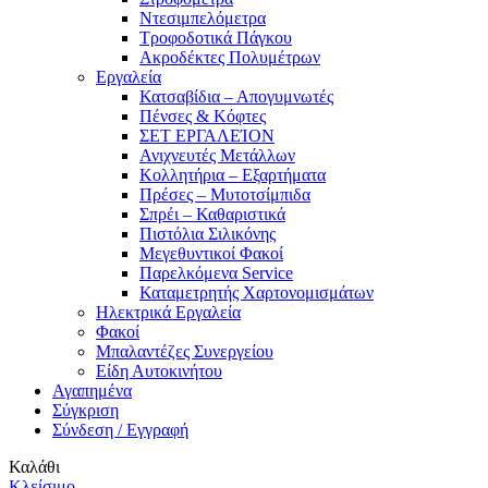
Ντεσιμπελόμετρα
Τροφοδοτικά Πάγκου
Ακροδέκτες Πολυμέτρων
Εργαλεία
Κατσαβίδια – Απογυμνωτές
Πένσες & Κόφτες
ΣΕΤ ΕΡΓΑΛΕΊΟΝ
Ανιχνευτές Μετάλλων
Κολλητήρια – Εξαρτήματα
Πρέσες – Μυτοτσίμπιδα
Σπρέι – Καθαριστικά
Πιστόλια Σιλικόνης
Μεγεθυντικοί Φακοί
Παρελκόμενα Service
Καταμετρητής Χαρτονομισμάτων
Ηλεκτρικά Εργαλεία
Φακοί
Μπαλαντέζες Συνεργείου
Είδη Αυτοκινήτου
Αγαπημένα
Σύγκριση
Σύνδεση / Εγγραφή
Καλάθι
Κλείσιμο