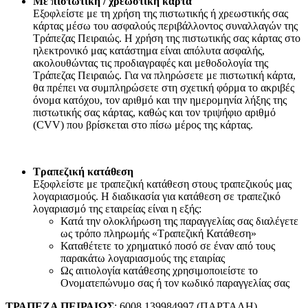
Με πιστωτική / χρεωστική κάρτα
Εξοφλείστε με τη χρήση της πιστωτικής ή χρεωστικής σας
κάρτας μέσω του ασφαλούς περιβάλλοντος συναλλαγών της
Τράπεζας Πειραιώς. Η χρήση της πιστωτικής σας κάρτας στο
ηλεκτρονικό μας κατάστημα είναι απόλυτα ασφαλής,
ακολουθώντας τις προδιαγραφές και μεθοδολογία της
Τράπεζας Πειραιώς. Για να πληρώσετε με πιστωτική κάρτα,
θα πρέπει να συμπληρώσετε στη σχετική φόρμα το ακριβές
όνομα κατόχου, τον αριθμό και την ημερομηνία λήξης της
πιστωτικής σας κάρτας, καθώς και τον τριψήφιο αριθμό
(CVV) που βρίσκεται στο πίσω μέρος της κάρτας.
Τραπεζική κατάθεση
Εξοφλείστε με τραπεζική κατάθεση στους τραπεζικούς μας
λογαριασμούς. Η διαδικασία για κατάθεση σε τραπεζικό
λογαριασμό της εταιρείας είναι η εξής:
Κατά την ολοκλήρωση της παραγγελίας σας διαλέγετε
ως τρόπο πληρωμής «Τραπεζική Κατάθεση»
Καταθέτετε το χρηματικό ποσό σε έναν από τους
παρακάτω λογαριασμούς της εταιρίας
Ως αιτιολογία κατάθεσης χρησιμοποιείστε το
Ονοματεπώνυμο σας ή τον κωδικό παραγγελίας σας
ΤΡΑΠΕΖΑ ΠΕΙΡΑΙΩΣ
: 6008 139984997 (ΠΑΡΤΑΛΗ)