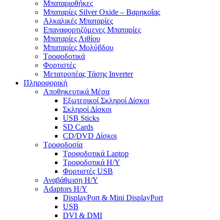
Μπαταριοθήκες
Μπαταρίες Silver Oxide – Βαρηκοΐας
Αλκαλικές Μπαταρίες
Επαναφορτιζόμενες Μπαταρίες
Μπαταρίες Λιθίου
Μπαταρίες Μολύβδου
Τροφοδοτικά
Φορτιστές
Μετατροπέας Τάσης Inverter
Πληροφορική
Αποθηκευτικά Μέσα
Εξωτερικοί Σκληροί Δίσκοι
Σκληροί Δίσκοι
USB Sticks
SD Cards
CD/DVD Δίσκοι
Τροφοδοσία
Τροφοδοτικά Laptop
Τροφοδοτικά Η/Υ
Φορτιστές USB
Αναβάθμιση Η/Υ
Adaptors Η/Υ
DisplayPort & Mini DisplayPort
USB
DVI & DMI