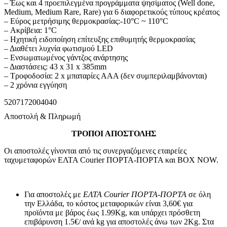
– Έως και 4 προεπιλεγμένα προγράμματα ψησίματος (Well done,
Medium, Medium Rare, Rare) για 6 διαφορετικούς τύπους κρέατος
– Εύρος μετρήσιμης θερμοκρασίας:-10°C ~ 110°C
– Ακρίβεια: 1°C
– Ηχητική ειδοποίηση επίτευξης επιθυμητής θερμοκρασίας
– Διαθέτει λυχνία φωτισμού LED
– Ενσωματωμένος γάντζος ανάρτησης
– Διαστάσεις: 43 x 31 x 385mm
– Τροφοδοσία: 2 x μπαταρίες ΑΑΑ (δεν συμπεριλαμβάνονται)
– 2 χρόνια εγγύηση
5207172004040
Αποστολή & Πληρωμή
ΤΡΟΠΟΙ ΑΠΟΣΤΟΛΗΣ
Οι αποστολές γίνονται από τις συνεργαζόμενες εταιρείες
ταχυμεταφορών ΕΛΤΑ Courier ΠΟΡΤΑ-ΠΟΡΤΑ και BOX NOW.
Για αποστολές με
ΕΛΤΑ Courier ΠΟΡΤΑ-ΠΟΡΤΑ
σε όλη
την Ελλάδα, το κόστος μεταφορικών είναι 3,60€ για
προϊόντα με βάρος έως 1.99Kg, και υπάρχει πρόσθετη
επιβάρυνση 1.5€/ ανά kg για αποστολές άνω των 2Κg. Στα