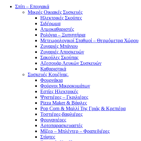
Σπίτι – Εποχιακά
Μικρές Οικιακές Συσκευές
Ηλεκτρικές Σκούπες
Σιδέρωμα
Ατμοκαθαριστές
Ρολόγια – Ξυπνητήρια
Μετεωρολογικοί Σταθμοί – Θερμόμετρα Χώρου
Ζυγαριές Μπάνιου
Ζυγαριές Αποσκευών
Σακούλες Σκούπας
Αξεσουάρ Λευκών Συσκευών
Καθαριστικά
Συσκευές Κουζίνας.
Φουρνάκια
Φούρνοι Μικροκυμάτων
Εστίες Ηλεκτρικές
Ψηστιέρες – Γκριλιέρες
Pizza Maker & Βάφλες
Pop Corn & Μαλλί Της Γριάς & Κρεπιέρα
Τοστιέρες-βαφλιέρες
Φρυγανιέρες
Αρτοπαρασκευαστές
Μίξερ – Μπλέντερ – Φραπεδιέρες
Στίφτες