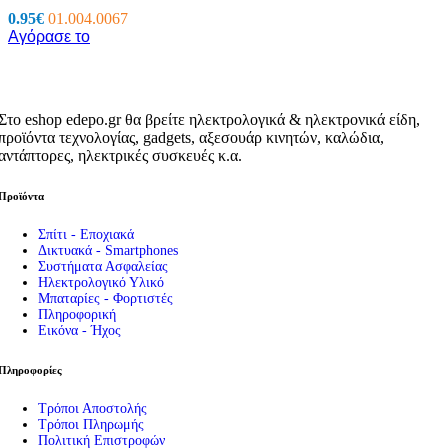
0.95
€
01.004.0067
Αγόρασε το
Στο eshop edepo.gr θα βρείτε ηλεκτρολογικά & ηλεκτρονικά είδη,
προϊόντα τεχνολογίας, gadgets, αξεσουάρ κινητών, καλώδια,
αντάπτορες, ηλεκτρικές συσκευές κ.α.
Προϊόντα
Σπίτι - Εποχιακά
Δικτυακά - Smartphones
Συστήματα Ασφαλείας
Ηλεκτρολογικό Υλικό
Μπαταρίες - Φορτιστές
Πληροφορική
Εικόνα - Ήχος
Πληροφορίες
Τρόποι Αποστολής
Τρόποι Πληρωμής
Πολιτική Επιστροφών