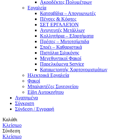
Ακροδέκτες Πολυμέτρων
Εργαλεία
Κατσαβίδια – Απογυμνωτές
Πένσες & Κόφτες
ΣΕΤ ΕΡΓΑΛΕΊΟΝ
Ανιχνευτές Μετάλλων
Κολλητήρια – Εξαρτήματα
Πρέσες – Μυτοτσίμπιδα
Σπρέι – Καθαριστικά
Πιστόλια Σιλικόνης
Μεγεθυντικοί Φακοί
Παρελκόμενα Service
Καταμετρητής Χαρτονομισμάτων
Ηλεκτρικά Εργαλεία
Φακοί
Μπαλαντέζες Συνεργείου
Είδη Αυτοκινήτου
Αγαπημένα
Σύγκριση
Σύνδεση / Εγγραφή
Καλάθι
Κλείσιμο
Σύνδεση
Κλείσιμο