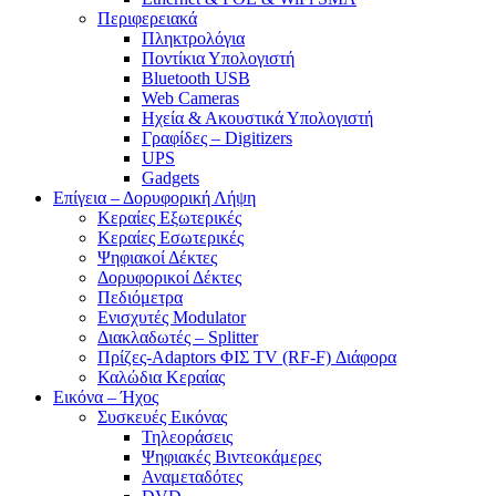
Περιφερειακά
Πληκτρολόγια
Ποντίκια Υπολογιστή
Bluetooth USB
Web Cameras
Ηχεία & Ακουστικά Υπολογιστή
Γραφίδες – Digitizers
UPS
Gadgets
Επίγεια – Δορυφορική Λήψη
Κεραίες Εξωτερικές
Κεραίες Εσωτερικές
Ψηφιακοί Δέκτες
Δορυφορικοί Δέκτες
Πεδιόμετρα
Ενισχυτές Modulator
Διακλαδωτές – Splitter
Πρίζες-Adaptors ΦΙΣ TV (RF-F) Διάφορα
Καλώδια Κεραίας
Εικόνα – Ήχος
Συσκευές Εικόνας
Τηλεοράσεις
Ψηφιακές Βιντεοκάμερες
Αναμεταδότες