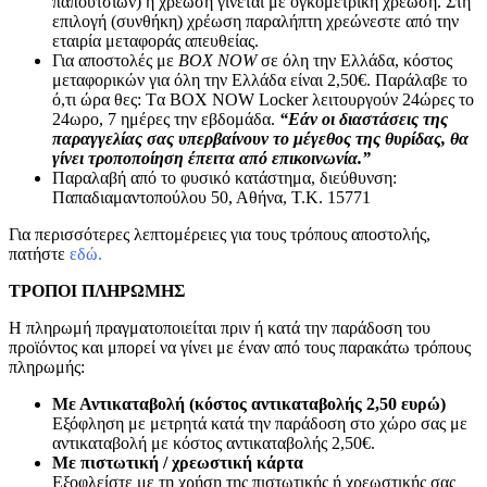
παπουτσιών) η χρέωση γίνεται με ογκομετρική χρέωση. Στη
επιλογή (συνθήκη) χρέωση παραλήπτη χρεώνεστε από την
εταιρία μεταφοράς απευθείας.
Για αποστολές με
BOX NOW
σε όλη την Ελλάδα, κόστος
μεταφορικών για όλη την Ελλάδα είναι 2,50€. Παράλαβε το
ό,τι ώρα θες: Tα ΒΟΧ ΝΟW Locker λειτουργούν 24ώρες το
24ωρο, 7 ημέρες την εβδομάδα.
“Εάν οι διαστάσεις της
παραγγελίας σας υπερβαίνουν το μέγεθος της θυρίδας, θα
γίνει τροποποίηση έπειτα από επικοινωνία.”
Παραλαβή από το φυσικό κατάστημα, διεύθυνση:
Παπαδιαμαντοπούλου 50, Αθήνα, Τ.Κ. 15771
Για περισσότερες λεπτομέρειες για τους τρόπους αποστολής,
πατήστε
εδώ.
ΤΡΟΠΟΙ ΠΛΗΡΩΜΗΣ
Η πληρωμή πραγματοποιείται πριν ή κατά την παράδοση του
προϊόντος και μπορεί να γίνει με έναν από τους παρακάτω τρόπους
πληρωμής:
Με Αντικαταβολή (κόστος αντικαταβολής 2,50 ευρώ)
Εξόφληση με μετρητά κατά την παράδοση στο χώρο σας με
αντικαταβολή με κόστος αντικαταβολής 2,50€.
Με πιστωτική / χρεωστική κάρτα
Εξοφλείστε με τη χρήση της πιστωτικής ή χρεωστικής σας