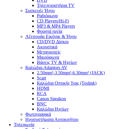
DVD
Τηλεχειριστήρια TV
Συσκευές Ήχου
Ραδιόφωνα
CD Players/Hi-Fi
MP3 & MP4 Players
Φορητά ηχεία
Αξεσουάρ Εικόνας & Ήχου
CD/DVD Δίσκοι
Ακουστικά
Μετατροπείς
Μικρόφωνα
Βάσεις TV & Ηχείων
Καλώδια-Adaptors AV
2.50mm²-3.50mm²-6.30mm² (JACK)
Scart
Καλώδια Οπτικής Ίνας (Toslink)
HDMI
RCA
Canon Speakon
BNC
Καλώδια Ηχείων
Φωτογραφικά
Ηχοσυστήματα Αυτοκινήτου
Τηλεφωνία