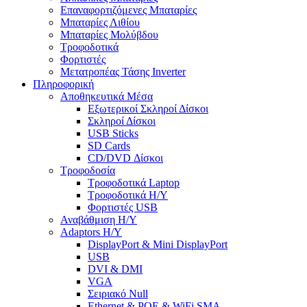
Επαναφορτιζόμενες Μπαταρίες
Μπαταρίες Λιθίου
Μπαταρίες Μολύβδου
Τροφοδοτικά
Φορτιστές
Μετατροπέας Τάσης Inverter
Πληροφορική
Αποθηκευτικά Μέσα
Εξωτερικοί Σκληροί Δίσκοι
Σκληροί Δίσκοι
USB Sticks
SD Cards
CD/DVD Δίσκοι
Τροφοδοσία
Τροφοδοτικά Laptop
Τροφοδοτικά Η/Υ
Φορτιστές USB
Αναβάθμιση Η/Υ
Adaptors Η/Υ
DisplayPort & Mini DisplayPort
USB
DVI & DMI
VGA
Σειριακό Null
Ethernet & POE & WiFi SMA