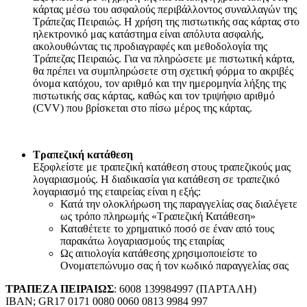
κάρτας μέσω του ασφαλούς περιβάλλοντος συναλλαγών της
Τράπεζας Πειραιώς. Η χρήση της πιστωτικής σας κάρτας στο
ηλεκτρονικό μας κατάστημα είναι απόλυτα ασφαλής,
ακολουθώντας τις προδιαγραφές και μεθοδολογία της
Τράπεζας Πειραιώς. Για να πληρώσετε με πιστωτική κάρτα,
θα πρέπει να συμπληρώσετε στη σχετική φόρμα το ακριβές
όνομα κατόχου, τον αριθμό και την ημερομηνία λήξης της
πιστωτικής σας κάρτας, καθώς και τον τριψήφιο αριθμό
(CVV) που βρίσκεται στο πίσω μέρος της κάρτας.
Τραπεζική κατάθεση
Εξοφλείστε με τραπεζική κατάθεση στους τραπεζικούς μας
λογαριασμούς. Η διαδικασία για κατάθεση σε τραπεζικό
λογαριασμό της εταιρείας είναι η εξής:
Κατά την ολοκλήρωση της παραγγελίας σας διαλέγετε
ως τρόπο πληρωμής «Τραπεζική Κατάθεση»
Καταθέτετε το χρηματικό ποσό σε έναν από τους
παρακάτω λογαριασμούς της εταιρίας
Ως αιτιολογία κατάθεσης χρησιμοποιείστε το
Ονοματεπώνυμο σας ή τον κωδικό παραγγελίας σας
ΤΡΑΠΕΖΑ ΠΕΙΡΑΙΩΣ
: 6008 139984997 (ΠΑΡΤΑΛΗ)
IBAN; GR17 0171 0080 0060 0813 9984 997