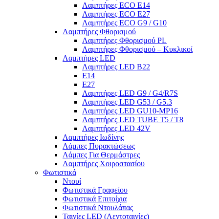
Λαμπτήρες ECO E14
Λαμπτήρες ECO E27
Λαμπτήρες ECO G9 / G10
Λαμπτήρες Φθορισμού
Λαμπτήρες Φθορισμού PL
Λαμπτήρες Φθορισμού – Κυκλικοί
Λαμπτήρες LED
Λαμπτήρες LED B22
E14
E27
Λαμπτήρες LED G9 / G4/R7S
Λαμπτήρες LED G53 / G5.3
Λαμπτήρες LED GU10-ΜΡ16
Λαμπτήρες LED TUBE T5 / T8
Λαμπτήρες LED 42V
Λαμπτήρες Ιωδίνης
Λάμπες Πυρακτώσεως
Λάμπες Για Θερμάστρες
Λαμπτήρες Χοιροστασίου
Φωτιστικά
Ντουί
Φωτιστικά Γραφείου
Φωτιστικά Επιτοίχια
Φωτιστικά Ντουλάπας
Ταινίες LED (Λεντοταινίες)