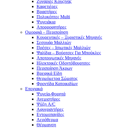
Ζυγαριές Κουζίνας
Καφετιέρες
Βραστήρες
Πολυκόπτες Multi
Ψυγειάκια
Απορροφητήρες
Ομορφιά – Περιποίηση
Κουρευτικές – Ξυριστικές Μηχανές
Σεσουάρ Μαλλιών
Πρέσες – Ισιωτικές Μαλλιών
Ψαλίδια – Βούρτσες Για Μπούκλες
Αποτριχωτικές Μηχανές
Ηλεκτρικές Οδοντόβουρτσες
Περιποίηση Άκρων
Βρεφικά Είδη
Θερμόμετρα Σώματος
Φροντίδα Κατοικιδίων
Εποχιακά
Ψυγεία-Φορητά
Ανεμιστήρες
Ψύξη A/C
Αφυγραντήρες
Εντομοπαγίδες
Αερόθερμα
Θέρμανση