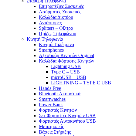
Σταθερή Τηλεφωνία
Επιτραπέζιες Συσκευές
Ασύρματες Συσκευές
Καλώδια Δικτύου
Αντάπτορες
Splitters – Φίλτρα
Πρίζες Τηλεφώνου
Κινητή Τηλεφωνία
Κινητά Τηλέφωνα
Smartphones
Αξεσουάρ Κινητών Original
Καλώδια Φόρτισης Κινητών
Lightning USB
Type C – USB
microUSB – USB
LIGHTNING – TYPE C USB
Hands Free
Bluetooth Ακουστικά
Smartwatches
Power Bank
Φορτιστές Κινητών
Σετ Φορτιστές Κινητών USB
Φορτιστές Αυτοκινήτου USB
Μετατροπείς
Βάσεις Στήριξης