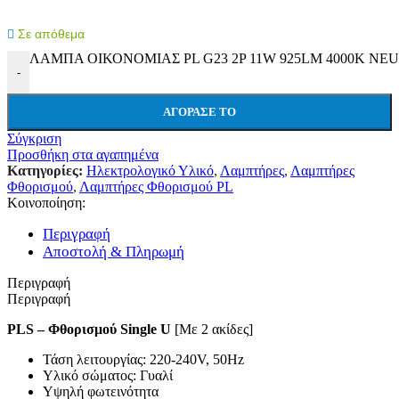
Σε απόθεμα
ΛΑΜΠΑ ΟΙΚΟΝΟΜΙΑΣ PL G23 2P 11W 925LM 4000K NEU
-
ΑΓΌΡΑΣΕ ΤΟ
Σύγκριση
Προσθήκη στα αγαπημένα
Κατηγορίες:
Ηλεκτρολογικό Υλικό
,
Λαμπτήρες
,
Λαμπτήρες
Φθορισμού
,
Λαμπτήρες Φθορισμού PL
Κοινοποίηση:
Περιγραφή
Αποστολή & Πληρωμή
Περιγραφή
Περιγραφή
PLS – Φθορισμού Single U
[Με 2 ακίδες]
Τάση λειτουργίας: 220-240V, 50Hz
Υλικό σώματος: Γυαλί
Υψηλή φωτεινότητα