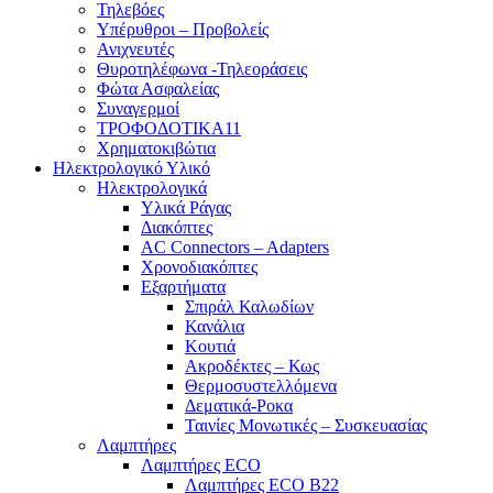
Τηλεβόες
Υπέρυθροι – Προβολείς
Ανιχνευτές
Θυροτηλέφωνα -Τηλεοράσεις
Φώτα Ασφαλείας
Συναγερμοί
ΤΡΟΦΟΔΟΤΙΚΑ11
Χρηματοκιβώτια
Ηλεκτρολογικό Υλικό
Ηλεκτρολογικά
Υλικά Ράγας
Διακόπτες
AC Connectors – Adapters
Χρονοδιακόπτες
Εξαρτήματα
Σπιράλ Καλωδίων
Κανάλια
Κουτιά
Ακροδέκτες – Κως
Θερμοσυστελλόμενα
Δεματικά-Ροκα
Ταινίες Μονωτικές – Συσκευασίας
Λαμπτήρες
Λαμπτήρες ECO
Λαμπτήρες ECO B22