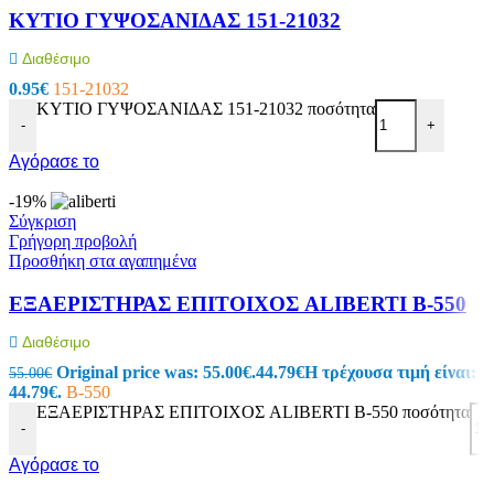
KΥTΙΟ ΓYΨOΣANIΔAΣ 151-21032
Διαθέσιμο
0.95
€
151-21032
KΥTΙΟ ΓYΨOΣANIΔAΣ 151-21032 ποσότητα
-
+
Αγόρασε το
-19%
Σύγκριση
Γρήγορη προβολή
Προσθήκη στα αγαπημένα
ΕΞΑΕΡΙΣTΗΡΑΣ ΕΠΙΤΟΙΧΟΣ ALIBERTI B-550
Διαθέσιμο
Original price was: 55.00€.
44.79
€
Η τρέχουσα τιμή είναι:
55.00
€
44.79€.
B-550
ΕΞΑΕΡΙΣTΗΡΑΣ ΕΠΙΤΟΙΧΟΣ ALIBERTI B-550 ποσότητα
-
Αγόρασε το