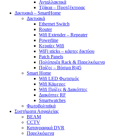
Ανταλλακτικά
Τζάκια – Προτζέκτορας
Δικτυακά – SmartHome
Δικτυακά
Ethernet Switch
Router
Wifi Extender – Repeater
Powerline
Κεραίες Wifi
WiFi sticks – κάρτες δικτύου
Patch Panels
Πολύπριζα Rack & Παρελκόμενα
Πρίζες – Βύσμα Rj45
Smart Home
Wifi LED Φωτισμός
Wifi Κάμερες
Wifi Πρίζες & Διακόπτες
Διακόπτες RF
Smartwatches
Φωτοβολταϊκά
Συστήματα Ασφαλείας
BEAM
CCTV
Καταγραφικά DVR
Παρελκόμενα