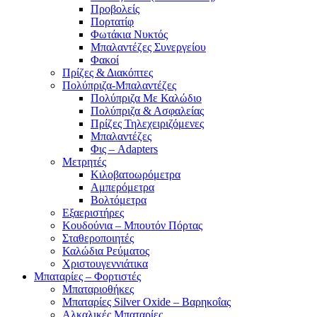
Προβολείς
Πορτατίφ
Φωτάκια Νυκτός
Μπαλαντέζες Συνεργείου
Φακοί
Πρίζες & Διακόπτες
Πολύπριζα-Μπαλαντέζες
Πολύπριζα Με Καλώδιο
Πολύπριζα & Ασφαλείας
Πρίζες Τηλεχειριζόμενες
Μπαλαντέζες
Φις – Adapters
Μετρητές
Κιλοβατοωρόμετρα
Αμπερόμετρα
Βολτόμετρα
Εξαεριστήρες
Κουδούνια – Μπουτόν Πόρτας
Σταθεροποιητές
Καλώδια Ρεύματος
Χριστουγεννιάτικα
Μπαταρίες – Φορτιστές
Μπαταριοθήκες
Μπαταρίες Silver Oxide – Βαρηκοΐας
Αλκαλικές Μπαταρίες