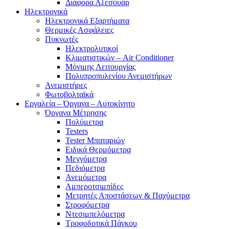
Διάφορα Αξεσουάρ
Ηλεκτρονικά
Ηλεκτρονικά Εξαρτήματα
Θερμικές Ασφάλειες
Πυκνωτές
Ηλεκτρολυτικοί
Κλιματιστικών – Air Conditioner
Μόνιμης Λειτουργίας
Πολυπροπυλενίου Ανεμιστήρων
Ανεμιστήρες
Φωτοβολταϊκά
Εργαλεία – Όργανα – Αυτοκίνητο
Όργανα Μέτρησης
Πολύμετρα
Testers
Tester Μπαταριών
Ειδικά Θερμόμετρα
Μεγγόμετρα
Πεδιόμετρα
Ανεμόμετρα
Αμπεροτσιμπίδες
Μετρητές Αποστάσεων & Παχύμετρα
Στροφόμετρα
Ντεσιμπελόμετρα
Τροφοδοτικά Πάγκου