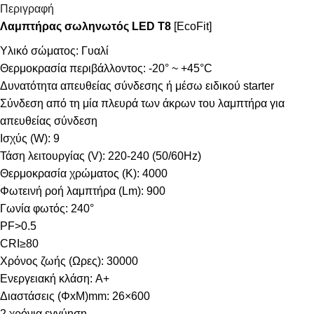
Περιγραφή
Λαμπτήρας σωληνωτός LED T8
[EcoFit]
Υλικό σώματος: Γυαλί
Θερμοκρασία περιβάλλοντος: -20° ~ +45°C
Δυνατότητα απευθείας σύνδεσης ή μέσω ειδικού starter
Σύνδεση από τη μία πλευρά των άκρων του λαμπτήρα για
απευθείας σύνδεση
Ισχύς (W): 9
Τάση λειτουργίας (V): 220-240 (50/60Hz)
Θερμοκρασία χρώματος (Κ): 4000
Φωτεινή ροή λαμπτήρα (Lm): 900
Γωνία φωτός: 240°
PF>0.5
CRI≥80
Χρόνος ζωής (Ωρες): 30000
Ενεργειακή κλάση: A+
Διαστάσεις (ΦxΜ)mm: 26×600
2 χρόνια εγγύηση