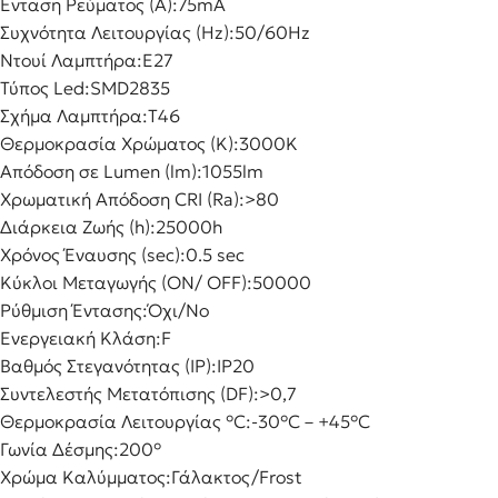
Ένταση Ρεύματος (Α):
75mA
Συχνότητα Λειτουργίας (Hz):
50/60Hz
Ντουί Λαμπτήρα:
E27
Τύπος Led:
SMD2835
Σχήμα Λαμπτήρα:
T46
Θερμοκρασία Χρώματος (K):
3000K
Απόδοση σε Lumen (lm):
1055lm
Χρωματική Απόδοση CRI (Ra):
>80
Διάρκεια Ζωής (h):
25000h
Χρόνος Έναυσης (sec):
0.5 sec
Κύκλοι Μεταγωγής (ON/ OFF):
50000
Ρύθμιση Έντασης:
Όχι/No
Ενεργειακή Κλάση:
F
Βαθμός Στεγανότητας (IP):
IP20
Συντελεστής Μετατόπισης (DF):
>0,7
Θερμοκρασία Λειτουργίας °C:
-30°C – +45°C
Γωνία Δέσμης:
200°
Χρώμα Καλύμματος:
Γάλακτος/Frost