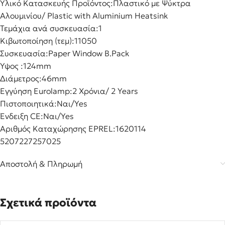
Υλικό Κατασκευής Προϊόντος:
Πλαστικό με Ψύκτρα
Αλουμινίου/ Plastic with Aluminium Heatsink
Τεμάχια ανά συσκευασία:
1
Κιβωτοποίηση (τεμ):
11050
Συσκευασία:
Paper Window B.Pack
Ύψος :
124mm
Διάμετρος:
46mm
Εγγύηση Eurolamp:
2 Χρόνια/ 2 Years
Πιστοποιητικά:
Ναι/Yes
Ένδειξη CE:
Ναι/Yes
Αριθμός Καταχώρησης EPREL:
1620114
5207227257025
Αποστολή & Πληρωμή
Σχετικά προϊόντα