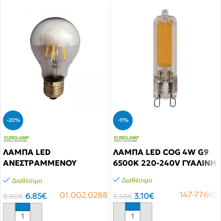
-20%
-11%
ΛΑΜΠΑ LED
ΛΑΜΠΑ LED COG 4W G9
ΑΝΕΣΤΡΑΜΜΕΝΟΥ
6500K 220-240V ΓΥΑΛΙΝΗ
ΚΑΘΡΕΠΤΟΥ DIM
Διαθέσιμο
Διαθέσιμο
FILAMENT 6W E27 2700K
147-77645
01.002.0288
220-240V
3.10
€
6.85
€
3.50
€
8.60
€
Αγόρασε το
Αγόρασε το