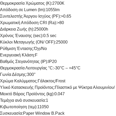
Θερμοκρασία Χρώματος (K):
2700K
Απόδοση σε Lumen (lm):
1055lm
Συντελεστής Άεργου Ισχύος (PF):
>0.65
Χρωματική Απόδοση CRI (Ra):
>80
Διάρκεια Ζωής (h):
25000h
Μικρές Οικιακές Συσκευές
Συσκευές Κουζίνας.
Συσκε
Χρόνος Έναυσης (sec):
0.5 sec
Ηλεκτρικές Σκούπες
Φουρνάκια
Μίξερ
Κύκλοι Μεταγωγής (ON/ OFF):
25000
Φραπε
Πλυντήρια Ρούχων
Φούρνοι Μικροκυμάτων
Ρύθμιση Έντασης:
Όχι/No
Στίφτ
Σκουπάκια χειρός
Εστίες Ηλεκτρικές
Ενεργειακή Κλάση:
F
Ζυγαρ
Βαθμός Στεγανότητας (IP):
IP20
Σιδέρωμα
Ψηστιέρες – Γκριλιέρες
Καφετ
Θερμοκρασία Λειτουργίας °C:
-30°C – +45°C
Ψυγεία-Φορητά
Φριτέζες
Γωνία Δέσμης:
300°
Βρασ
Ατμοκαθαριστές
Pizza Maker & Βάφλες
Χρώμα Καλύμματος:
Γάλακτος/Frost
Αφρο
Ρολόγια – Ξυπνητήρια
Pop Corn & Μαλλί Της Γριάς &
Υλικό Κατασκευής Προϊόντος:
Πλαστικό με Ψύκτρα Αλουμινίου/ 
Κρεπιέρα
Αυγο
Μετεωρολογικοί Σταθμοί –
Μεικτό Βάρος Προϊόντος (kg):
0.047
Θερμόμετρα Χώρου
Τοστιέρες-βαφλιέρες
Πολυκ
Τεμάχια ανά συσκευασία:
1
Ζυγαριές Μπάνιου
Φρυγανιέρες
Ψυγει
Κιβωτοποίηση (τεμ):
11050
Συσκευασία:
Paper Window B.Pack
Ζυγαριές Αποσκευών
Αρτοπαρασκευαστές
Απορ