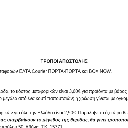
Φροντίδα Κατοικιδίων
ρικά μαχαίρια
ρες συσκευές
ΤΡΟΠΟΙ ΑΠΟΣΤΟΛΗΣ
αχυμεταφορών ΕΛΤΑ Courier ΠΟΡΤΑ-ΠΟΡΤΑ και BOX NOW.
άδα, το κόστος μεταφορικών είναι 3,60€ για προϊόντα με βάρος
ιο μεγάλα από ένα κουτί παπουτσιών) η χρέωση γίνεται με ογκ
ρικών για όλη την Ελλάδα είναι 2,50€. Παράλαβε το ό,τι ώρα
ας υπερβαίνουν το μέγεθος της θυρίδας, θα γίνει τροποπο
πούλου 50, Αθήνα, Τ.Κ. 15771