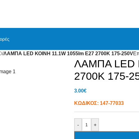
ορές
D
/
ΛΑΜΠΑ LED ΚΟΙΝΗ 11.1W 1055lm Ε27 2700K 175-250V
Επ
ΛΑΜΠΑ LED Κ
2700K 175-2
3.00
€
ΚΩΔΙΚΟΣ:
147-77033
-
+