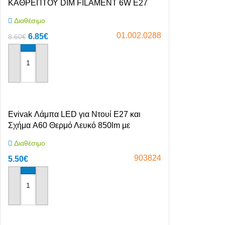
ΚΑΘΡΕΠΤΟΥ DIM FILAMENT 6W E27
2700K 220-240V
Διαθέσιμο
01.002.0288
6.85
€
8.60
€
Αγόρασε το
Evivak Λάμπα LED για Ντουί E27 και
Σχήμα A60 Θερμό Λευκό 850lm με
Φωτοκύτταρο 903824
Διαθέσιμο
903824
5.50
€
Αγόρασε το