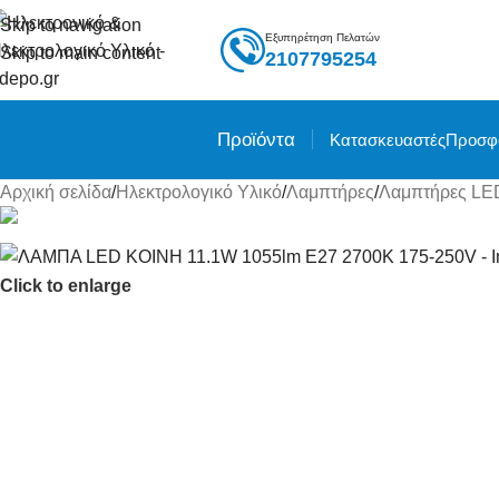
Skip to navigation
Εξυπηρέτηση Πελατών
Skip to main content
2107795254
Προϊόντα
Κατασκευαστές
Προσφ
Αρχική σελίδα
/
Ηλεκτρολογικό Υλικό
/
Λαμπτήρες
/
Λαμπτήρες LE
Click to enlarge