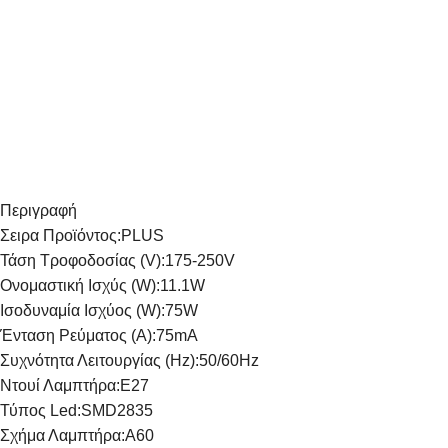
Περιγραφή
Σειρα Προϊόντος:
PLUS
Τάση Τροφοδοσίας (V):
175-250V
Ονομαστική Ισχύς (W):
11.1W
Ισοδυναμία Ισχύος (W):
75W
Ένταση Ρεύματος (Α):
75mA
Συχνότητα Λειτουργίας (Hz):
50/60Hz
Ντουί Λαμπτήρα:
E27
Τύπος Led:
SMD2835
Σχήμα Λαμπτήρα:
A60