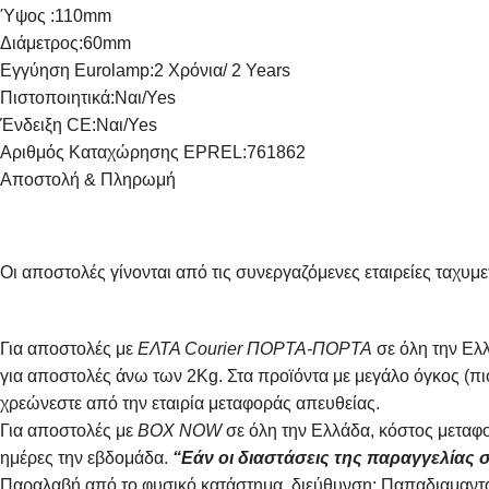
Ύψος :
110mm
Σακούλες Σκούπας
Θερμόμετρα & Χρονόμετρα
Ηλεκτ
Διάμετρος:
60mm
Αξεσουάρ Λευκών Συσκευών
Διάφο
Εγγύηση Eurolamp:
2 Χρόνια/ 2 Years
Καθαριστικά
Πιστοποιητικά:
Ναι/Yes
Ένδειξη CE:
Ναι/Yes
Αριθμός Καταχώρησης EPREL:
761862
Αποστολή & Πληρωμή
Οι αποστολές γίνονται από τις συνεργαζόμενες εταιρείες τ
Για αποστολές με
ΕΛΤΑ Courier ΠΟΡΤΑ-ΠΟΡΤΑ
σε όλη την Ελλ
για αποστολές άνω των 2Κg. Στα προϊόντα με μεγάλο όγκος (π
χρεώνεστε από την εταιρία μεταφοράς απευθείας.
Για αποστολές με
BOX NOW
σε όλη την Ελλάδα, κόστος μεταφο
ημέρες την εβδομάδα.
“Εάν οι διαστάσεις της παραγγελίας σ
Παραλαβή από το φυσικό κατάστημα, διεύθυνση: Παπαδιαμαντο