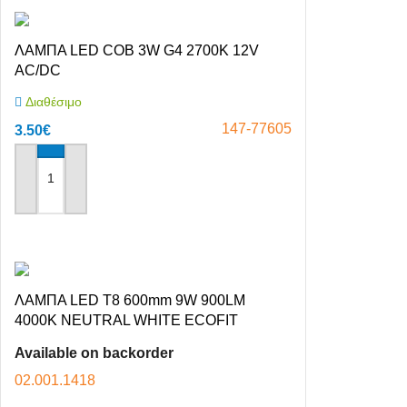
ΛΑΜΠΑ LED COB 3W G4 2700K 12V
AC/DC
Διαθέσιμο
147-77605
3.50
€
Αγόρασε το
ΛΑΜΠΑ LED T8 600mm 9W 900LM
4000K NEUTRAL WHITE ECOFIT
PHILIPS
Available on backorder
02.001.1418