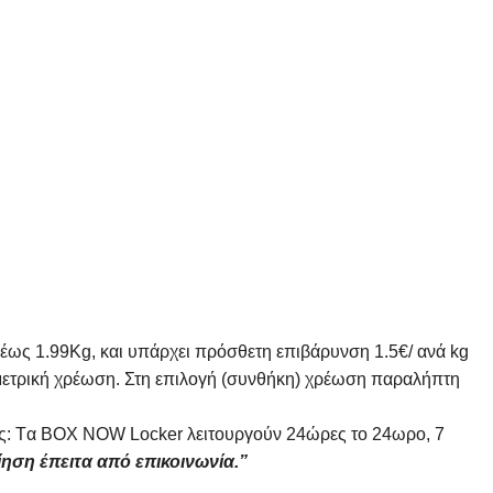
 έως 1.99Kg, και υπάρχει πρόσθετη επιβάρυνση 1.5€/ ανά kg
ομετρική χρέωση. Στη επιλογή (συνθήκη) χρέωση παραλήπτη
 θες: Tα ΒΟΧ ΝΟW Locker λειτουργούν 24ώρες το 24ωρο, 7
ίηση έπειτα από επικοινωνία.”