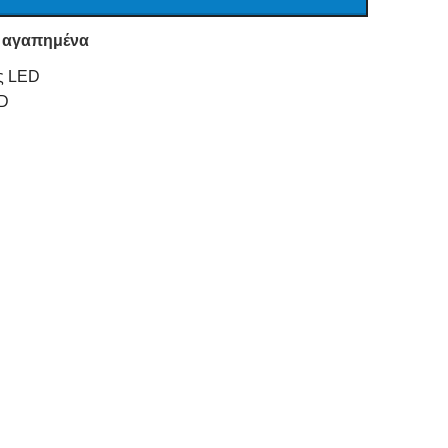
 αγαπημένα
ς LED
D