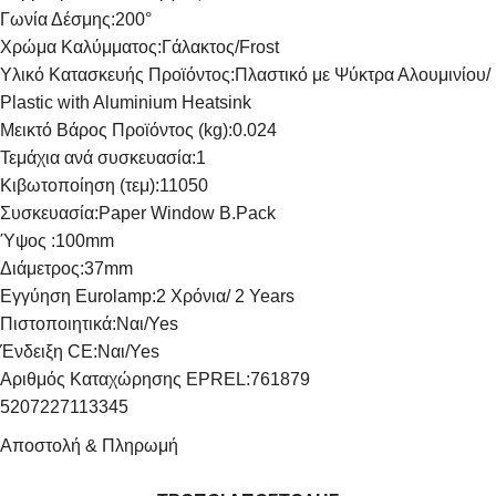
Γωνία Δέσμης:
200°
Χρώμα Καλύμματος:
Γάλακτος/Frost
Υλικό Κατασκευής Προϊόντος:
Πλαστικό με Ψύκτρα Αλουμινίου/
Plastic with Aluminium Heatsink
Μεικτό Βάρος Προϊόντος (kg):
0.024
Τεμάχια ανά συσκευασία:
1
Κιβωτοποίηση (τεμ):
11050
Συσκευασία:
Paper Window B.Pack
Ύψος :
100mm
Διάμετρος:
37mm
Εγγύηση Eurolamp:
2 Χρόνια/ 2 Years
Πιστοποιητικά:
Ναι/Yes
Ένδειξη CE:
Ναι/Yes
Αριθμός Καταχώρησης EPREL:
761879
5207227113345
Αποστολή & Πληρωμή