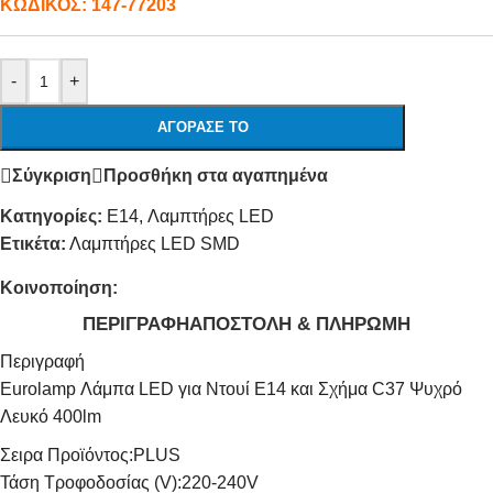
ΚΩΔΙΚΟΣ:
147-77203
-
+
ΑΓΌΡΑΣΕ ΤΟ
Σύγκριση
Προσθήκη στα αγαπημένα
Κατηγορίες:
E14
,
Λαμπτήρες LED
Ετικέτα:
Λαμπτήρες LED SMD
Κοινοποίηση:
ΠΕΡΙΓΡΑΦΉ
ΑΠΟΣΤΟΛΉ & ΠΛΗΡΩΜΉ
Περιγραφή
Eurolamp Λάμπα LED για Ντουί E14 και Σχήμα C37 Ψυχρό
Λευκό 400lm
Σειρα Προϊόντος:
PLUS
Τάση Τροφοδοσίας (V):
220-240V