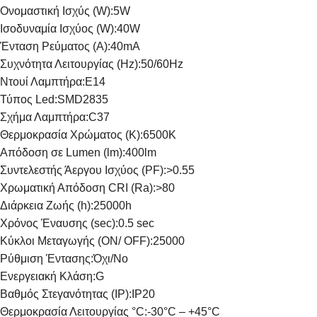
Ονομαστική Ισχύς (W):
5W
Ισοδυναμία Ισχύος (W):
40W
Ένταση Ρεύματος (Α):
40mA
Συχνότητα Λειτουργίας (Hz):
50/60Hz
Ντουί Λαμπτήρα:
E14
Τύπος Led:
SMD2835
Σχήμα Λαμπτήρα:
C37
Θερμοκρασία Χρώματος (K):
6500K
Απόδοση σε Lumen (lm):
400lm
Συντελεστής Άεργου Ισχύος (PF):
>0.55
Χρωματική Απόδοση CRI (Ra):
>80
Διάρκεια Ζωής (h):
25000h
Χρόνος Έναυσης (sec):
0.5 sec
Κύκλοι Μεταγωγής (ON/ OFF):
25000
Ρύθμιση Έντασης:
Όχι/No
Ενεργειακή Κλάση:
G
Βαθμός Στεγανότητας (IP):
IP20
Θερμοκρασία Λειτουργίας °C:
-30°C – +45°C