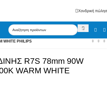
Χονδρική πώλη
M WHITE PHILIPS
ΔΙΝΗΣ R7S 78mm 90W
000K WARM WHITE