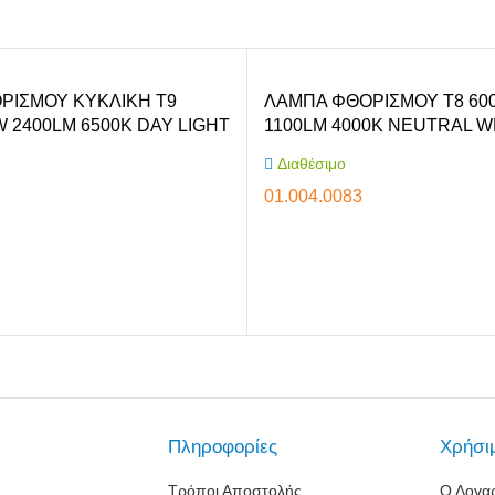
Φροντίδα Κατοικιδίων
ρικά μαχαίρια
ρες συσκευές
ΡΙΣΜΟΥ ΚΥΚΛΙΚΗ T9
ΛΑΜΠΑ ΦΘΟΡΙΣΜΟΥ T8 60
 2400LM 6500K DAY LIGHT
1100LM 4000K NEUTRAL W
Διαθέσιμο
01.004.0083
Αγόρασε το
Πληροφορίες
Χρήσι
Τρόποι Αποστολής
Ο Λογα