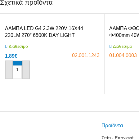
Σχετικά προϊόντα
Σακούλες Σκούπας
Θερμόμετρα & Χρονόμετρα
Ηλεκτ
Αξεσουάρ Λευκών Συσκευών
Διάφο
Καθαριστικά
ΛΑΜΠΑ LED G4 2.3W 220V 16X44
ΛΑΜΠΑ ΦΘΟ
220LM 270° 6500K DAY LIGHT
Φ400mm 40W
DIMMABLE RLX
RLX
Διαθέσιμο
Διαθέσιμο
02.001.1243
01.004.0003
1.89
€
Αγόρασε το
Αγόρασε το
Προϊόντα
Σπίτι - Εποχιακά