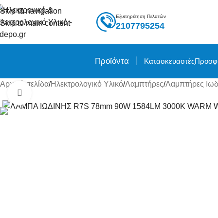
Skip to navigation
Εξυπηρέτηση Πελατών
Skip to main content
2107795254
Προϊόντα
Κατασκευαστές
Προσφ
Αρχική σελίδα
/
Ηλεκτρολογικό Υλικό
/
Λαμπτήρες
/
Λαμπτήρες Ιωδ
Click to enlarge