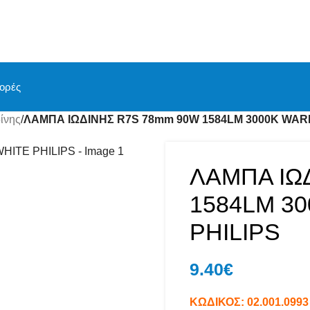
ορές
ίνης
/
ΛΑΜΠΑ ΙΩΔΙΝΗΣ R7S 78mm 90W 1584LM 3000K WAR
ΛΑΜΠΑ ΙΩ
1584LM 3
PHILIPS
9.40
€
ΚΩΔΙΚΟΣ:
02.001.0993