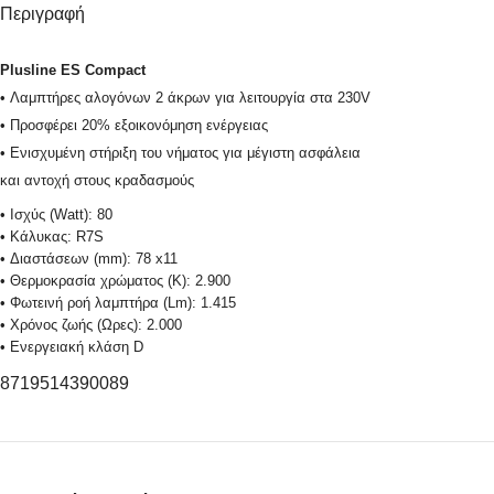
Περιγραφή
Plusline ES Compact
• Λαμπτήρες αλογόνων 2 άκρων για λειτουργία στα 230V
• Προσφέρει 20% εξοικονόμηση ενέργειας
Μικρές Οικιακές Συσκευές
Συσκευές Κουζίνας.
Συσκε
• Ενισχυμένη στήριξη του νήματος για μέγιστη ασφάλεια
Ηλεκτρικές Σκούπες
Φουρνάκια
Μίξερ
και αντοχή στους κραδασμούς
Φραπε
Πλυντήρια Ρούχων
Φούρνοι Μικροκυμάτων
• Ισχύς (Watt): 80
Στίφτ
Σκουπάκια χειρός
Εστίες Ηλεκτρικές
• Κάλυκας: R7S
Ζυγαρ
• Διαστάσεων (mm): 78 x11
Σιδέρωμα
Ψηστιέρες – Γκριλιέρες
• Θερμοκρασία χρώματος (Κ): 2.900
Καφετ
Ψυγεία-Φορητά
Φριτέζες
• Φωτεινή ροή λαμπτήρα (Lm): 1.415
Βρασ
• Χρόνος ζωής (Ωρες): 2.000
Ατμοκαθαριστές
Pizza Maker & Βάφλες
• Ενεργειακή κλάση D
Αφρο
Ρολόγια – Ξυπνητήρια
Pop Corn & Μαλλί Της Γριάς &
8719514390089
Κρεπιέρα
Αυγο
Μετεωρολογικοί Σταθμοί –
Θερμόμετρα Χώρου
Τοστιέρες-βαφλιέρες
Πολυκ
Ζυγαριές Μπάνιου
Φρυγανιέρες
Ψυγει
Ζυγαριές Αποσκευών
Αρτοπαρασκευαστές
Απορ