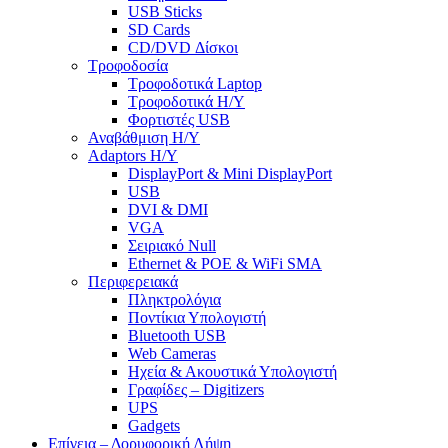
USB Sticks
SD Cards
CD/DVD Δίσκοι
Τροφοδοσία
Τροφοδοτικά Laptop
Τροφοδοτικά Η/Υ
Φορτιστές USB
Αναβάθμιση Η/Υ
Adaptors Η/Υ
DisplayPort & Mini DisplayPort
USB
DVI & DMI
VGA
Σειριακό Null
Ethernet & POE & WiFi SMA
Περιφερειακά
Πληκτρολόγια
Ποντίκια Υπολογιστή
Bluetooth USB
Web Cameras
Ηχεία & Ακουστικά Υπολογιστή
Γραφίδες – Digitizers
UPS
Gadgets
Επίγεια – Δορυφορική Λήψη