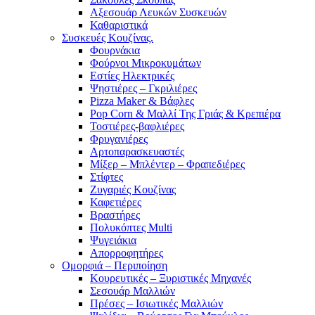
Αξεσουάρ Λευκών Συσκευών
Καθαριστικά
Συσκευές Κουζίνας.
Φουρνάκια
Φούρνοι Μικροκυμάτων
Εστίες Ηλεκτρικές
Ψηστιέρες – Γκριλιέρες
Pizza Maker & Βάφλες
Pop Corn & Μαλλί Της Γριάς & Κρεπιέρα
Τοστιέρες-βαφλιέρες
Φρυγανιέρες
Αρτοπαρασκευαστές
Μίξερ – Μπλέντερ – Φραπεδιέρες
Στίφτες
Ζυγαριές Κουζίνας
Καφετιέρες
Βραστήρες
Πολυκόπτες Multi
Ψυγειάκια
Απορροφητήρες
Ομορφιά – Περιποίηση
Κουρευτικές – Ξυριστικές Μηχανές
Σεσουάρ Μαλλιών
Πρέσες – Ισιωτικές Μαλλιών