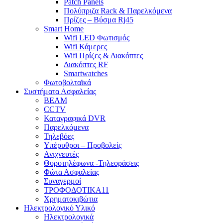
Patch Panels
Πολύπριζα Rack & Παρελκόμενα
Πρίζες – Βύσμα Rj45
Smart Home
Wifi LED Φωτισμός
Wifi Κάμερες
Wifi Πρίζες & Διακόπτες
Διακόπτες RF
Smartwatches
Φωτοβολταϊκά
Συστήματα Ασφαλείας
BEAM
CCTV
Καταγραφικά DVR
Παρελκόμενα
Τηλεβόες
Υπέρυθροι – Προβολείς
Ανιχνευτές
Θυροτηλέφωνα -Τηλεοράσεις
Φώτα Ασφαλείας
Συναγερμοί
ΤΡΟΦΟΔΟΤΙΚΑ11
Χρηματοκιβώτια
Ηλεκτρολογικό Υλικό
Ηλεκτρολογικά