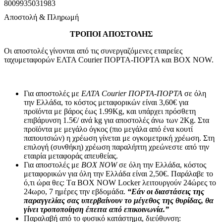
8009935031983
Αποστολή & Πληρωμή
ΤΡΟΠΟΙ ΑΠΟΣΤΟΛΗΣ
Οι αποστολές γίνονται από τις συνεργαζόμενες εταιρείες
ταχυμεταφορών ΕΛΤΑ Courier ΠΟΡΤΑ-ΠΟΡΤΑ και BOX NOW.
Για αποστολές με
ΕΛΤΑ Courier ΠΟΡΤΑ-ΠΟΡΤΑ
σε όλη
την Ελλάδα, το κόστος μεταφορικών είναι 3,60€ για
προϊόντα με βάρος έως 1.99Kg, και υπάρχει πρόσθετη
επιβάρυνση 1.5€/ ανά kg για αποστολές άνω των 2Κg. Στα
προϊόντα με μεγάλο όγκος (πιο μεγάλα από ένα κουτί
παπουτσιών) η χρέωση γίνεται με ογκομετρική χρέωση. Στη
επιλογή (συνθήκη) χρέωση παραλήπτη χρεώνεστε από την
εταιρία μεταφοράς απευθείας.
Για αποστολές με
BOX NOW
σε όλη την Ελλάδα, κόστος
μεταφορικών για όλη την Ελλάδα είναι 2,50€. Παράλαβε το
ό,τι ώρα θες: Tα ΒΟΧ ΝΟW Locker λειτουργούν 24ώρες το
24ωρο, 7 ημέρες την εβδομάδα.
“Εάν οι διαστάσεις της
παραγγελίας σας υπερβαίνουν το μέγεθος της θυρίδας, θα
γίνει τροποποίηση έπειτα από επικοινωνία.”
Παραλαβή από το φυσικό κατάστημα, διεύθυνση: