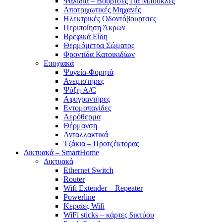
Ψαλίδια – Βούρτσες Για Μπούκλες
Αποτριχωτικές Μηχανές
Ηλεκτρικές Οδοντόβουρτσες
Περιποίηση Άκρων
Βρεφικά Είδη
Θερμόμετρα Σώματος
Φροντίδα Κατοικιδίων
Εποχιακά
Ψυγεία-Φορητά
Ανεμιστήρες
Ψύξη A/C
Αφυγραντήρες
Εντομοπαγίδες
Αερόθερμα
Θέρμανση
Ανταλλακτικά
Τζάκια – Προτζέκτορας
Δικτυακά – SmartHome
Δικτυακά
Ethernet Switch
Router
Wifi Extender – Repeater
Powerline
Κεραίες Wifi
WiFi sticks – κάρτες δικτύου