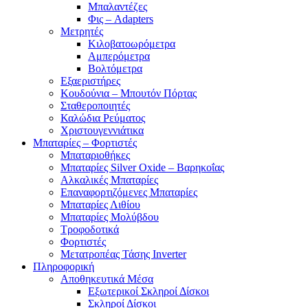
Μπαλαντέζες
Φις – Adapters
Μετρητές
Κιλοβατοωρόμετρα
Αμπερόμετρα
Βολτόμετρα
Εξαεριστήρες
Κουδούνια – Μπουτόν Πόρτας
Σταθεροποιητές
Καλώδια Ρεύματος
Χριστουγεννιάτικα
Μπαταρίες – Φορτιστές
Μπαταριοθήκες
Μπαταρίες Silver Oxide – Βαρηκοΐας
Αλκαλικές Μπαταρίες
Επαναφορτιζόμενες Μπαταρίες
Μπαταρίες Λιθίου
Μπαταρίες Μολύβδου
Τροφοδοτικά
Φορτιστές
Μετατροπέας Τάσης Inverter
Πληροφορική
Αποθηκευτικά Μέσα
Εξωτερικοί Σκληροί Δίσκοι
Σκληροί Δίσκοι