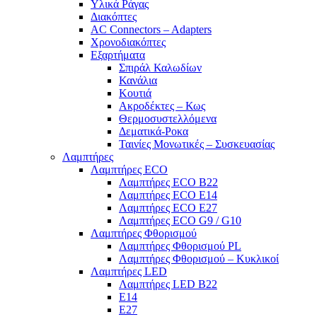
Υλικά Ράγας
Διακόπτες
AC Connectors – Adapters
Χρονοδιακόπτες
Εξαρτήματα
Σπιράλ Καλωδίων
Κανάλια
Κουτιά
Ακροδέκτες – Κως
Θερμοσυστελλόμενα
Δεματικά-Ροκα
Ταινίες Μονωτικές – Συσκευασίας
Λαμπτήρες
Λαμπτήρες ECO
Λαμπτήρες ECO B22
Λαμπτήρες ECO E14
Λαμπτήρες ECO E27
Λαμπτήρες ECO G9 / G10
Λαμπτήρες Φθορισμού
Λαμπτήρες Φθορισμού PL
Λαμπτήρες Φθορισμού – Κυκλικοί
Λαμπτήρες LED
Λαμπτήρες LED B22
E14
E27