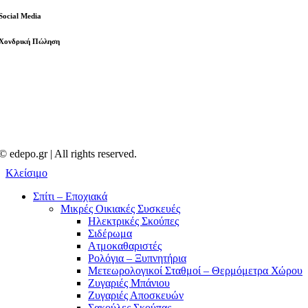
Social Media
Χονδρική Πώληση
© edepo.gr | All rights reserved.
Κλείσιμο
Σπίτι – Εποχιακά
Μικρές Οικιακές Συσκευές
Ηλεκτρικές Σκούπες
Σιδέρωμα
Ατμοκαθαριστές
Ρολόγια – Ξυπνητήρια
Μετεωρολογικοί Σταθμοί – Θερμόμετρα Χώρου
Ζυγαριές Μπάνιου
Ζυγαριές Αποσκευών
Σακούλες Σκούπας