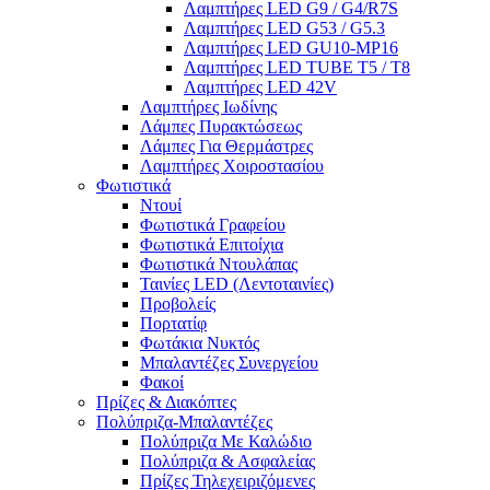
Λαμπτήρες LED G9 / G4/R7S
Λαμπτήρες LED G53 / G5.3
Λαμπτήρες LED GU10-ΜΡ16
Λαμπτήρες LED TUBE T5 / T8
Λαμπτήρες LED 42V
Λαμπτήρες Ιωδίνης
Λάμπες Πυρακτώσεως
Λάμπες Για Θερμάστρες
Λαμπτήρες Χοιροστασίου
Φωτιστικά
Ντουί
Φωτιστικά Γραφείου
Φωτιστικά Επιτοίχια
Φωτιστικά Ντουλάπας
Ταινίες LED (Λεντοταινίες)
Προβολείς
Πορτατίφ
Φωτάκια Νυκτός
Μπαλαντέζες Συνεργείου
Φακοί
Πρίζες & Διακόπτες
Πολύπριζα-Μπαλαντέζες
Πολύπριζα Με Καλώδιο
Πολύπριζα & Ασφαλείας
Πρίζες Τηλεχειριζόμενες