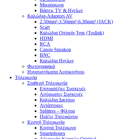
Μικρόφωνα
Βάσεις TV & Ηχείων
Καλώδια-Adaptors AV
2.50mm²-3.50mm²-6.30mm² (JACK)
Scart
Καλώδια Οπτικής Ίνας (Toslink)
HDMI
RCA
Canon Speakon
BNC
Καλώδια Ηχείων
Φωτογραφικά
Ηχοσυστήματα Αυτοκινήτου
Τηλεφωνία
Σταθερή Τηλεφωνία
Επιτραπέζιες Συσκευές
Ασύρματες Συσκευές
Καλώδια Δικτύου
Αντάπτορες
Splitters – Φίλτρα
Πρίζες Τηλεφώνου
Κινητή Τηλεφωνία
Κινητά Τηλέφωνα
Smartphones
Αξεσουάρ Κινητών Original