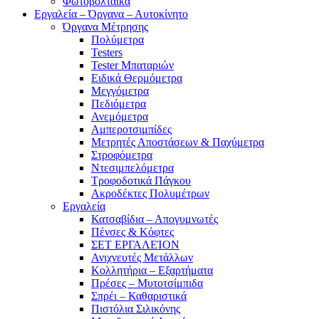
Φωτοβολταϊκά
Εργαλεία – Όργανα – Αυτοκίνητο
Όργανα Μέτρησης
Πολύμετρα
Testers
Tester Μπαταριών
Ειδικά Θερμόμετρα
Μεγγόμετρα
Πεδιόμετρα
Ανεμόμετρα
Αμπεροτσιμπίδες
Μετρητές Αποστάσεων & Παχύμετρα
Στροφόμετρα
Ντεσιμπελόμετρα
Τροφοδοτικά Πάγκου
Ακροδέκτες Πολυμέτρων
Εργαλεία
Κατσαβίδια – Απογυμνωτές
Πένσες & Κόφτες
ΣΕΤ ΕΡΓΑΛΕΊΟΝ
Ανιχνευτές Μετάλλων
Κολλητήρια – Εξαρτήματα
Πρέσες – Μυτοτσίμπιδα
Σπρέι – Καθαριστικά
Πιστόλια Σιλικόνης