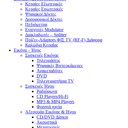
Κεραίες Εξωτερικές
Κεραίες Εσωτερικές
Ψηφιακοί Δέκτες
Δορυφορικοί Δέκτες
Πεδιόμετρα
Ενισχυτές Modulator
Διακλαδωτές – Splitter
Πρίζες-Adaptors ΦΙΣ TV (RF-F) Διάφορα
Καλώδια Κεραίας
Εικόνα – Ήχος
Συσκευές Εικόνας
Τηλεοράσεις
Ψηφιακές Βιντεοκάμερες
Αναμεταδότες
DVD
Τηλεχειριστήρια TV
Συσκευές Ήχου
Ραδιόφωνα
CD Players/Hi-Fi
MP3 & MP4 Players
Φορητά ηχεία
Αξεσουάρ Εικόνας & Ήχου
CD/DVD Δίσκοι
Ακουστικά
Μετατροπείς