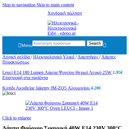
Skip to navigation
Skip to main content
Χονδρική πώληση
Search
Menu
Αρχική σελίδα
/
Ηλεκτρολογικό Υλικό
/
Λαμπτήρες
/
Λάμπες
Πυρακτώσεως
Leuci Ε14 180 Lumen Λάμπα Ψυγείου Θερμό Λευκό 25W
1.95
€
Επιστροφή στα προϊόντα
Κοπίδι Ακριβείας Jakemy JM-ZO5 Αλουμινίου
4.20
€
Click to enlarge
Λάμπα Φούρνου Σφαιρική 40W E14 230V 300°C