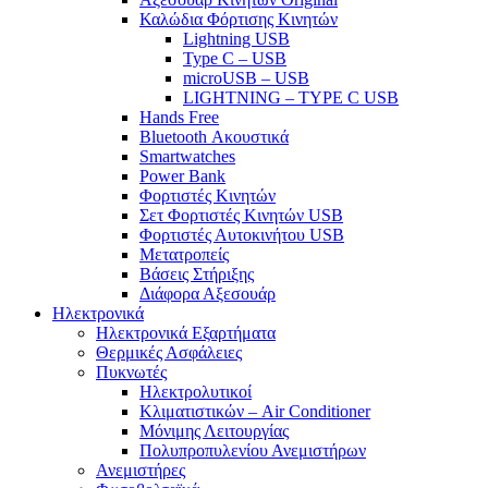
Καλώδια Φόρτισης Κινητών
Lightning USB
Type C – USB
microUSB – USB
LIGHTNING – TYPE C USB
Hands Free
Bluetooth Ακουστικά
Smartwatches
Power Bank
Φορτιστές Κινητών
Σετ Φορτιστές Κινητών USB
Φορτιστές Αυτοκινήτου USB
Μετατροπείς
Βάσεις Στήριξης
Διάφορα Αξεσουάρ
Ηλεκτρονικά
Ηλεκτρονικά Εξαρτήματα
Θερμικές Ασφάλειες
Πυκνωτές
Ηλεκτρολυτικοί
Κλιματιστικών – Air Conditioner
Μόνιμης Λειτουργίας
Πολυπροπυλενίου Ανεμιστήρων
Ανεμιστήρες