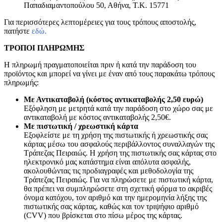
Παπαδιαμαντοπούλου 50, Αθήνα, Τ.Κ. 15771
Για περισσότερες λεπτομέρειες για τους τρόπους αποστολής,
πατήστε
εδώ.
ΤΡΟΠΟΙ ΠΛΗΡΩΜΗΣ
Η πληρωμή πραγματοποιείται πριν ή κατά την παράδοση του
προϊόντος και μπορεί να γίνει με έναν από τους παρακάτω τρόπους
πληρωμής:
Με Αντικαταβολή (κόστος αντικαταβολής 2,50 ευρώ)
Εξόφληση με μετρητά κατά την παράδοση στο χώρο σας με
αντικαταβολή με κόστος αντικαταβολής 2,50€.
Με πιστωτική / χρεωστική κάρτα
Εξοφλείστε με τη χρήση της πιστωτικής ή χρεωστικής σας
κάρτας μέσω του ασφαλούς περιβάλλοντος συναλλαγών της
Τράπεζας Πειραιώς. Η χρήση της πιστωτικής σας κάρτας στο
ηλεκτρονικό μας κατάστημα είναι απόλυτα ασφαλής,
ακολουθώντας τις προδιαγραφές και μεθοδολογία της
Τράπεζας Πειραιώς. Για να πληρώσετε με πιστωτική κάρτα,
θα πρέπει να συμπληρώσετε στη σχετική φόρμα το ακριβές
όνομα κατόχου, τον αριθμό και την ημερομηνία λήξης της
πιστωτικής σας κάρτας, καθώς και τον τριψήφιο αριθμό
(CVV) που βρίσκεται στο πίσω μέρος της κάρτας.