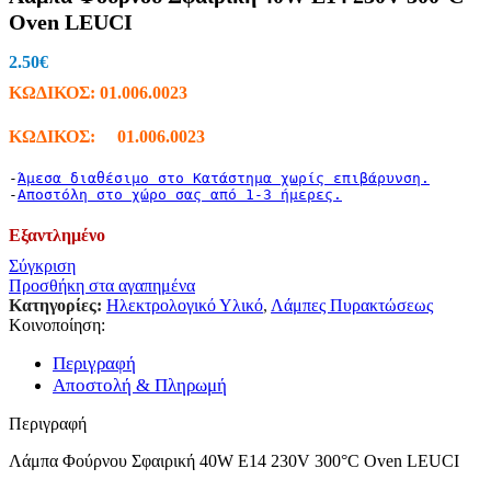
Oven LEUCI
2.50
€
ΚΩΔΙΚΟΣ:
01.006.0023
ΚΩΔΙΚΟΣ: 01.006.0023
-
Άμεσα διαθέσιμο στο Κατάστημα χωρίς επιβάρυνση.
-
Αποστόλη στο χώρο σας από 1-3 ήμερες.
Εξαντλημένο
Σύγκριση
Προσθήκη στα αγαπημένα
Κατηγορίες:
Ηλεκτρολογικό Υλικό
,
Λάμπες Πυρακτώσεως
Κοινοποίηση:
Περιγραφή
Αποστολή & Πληρωμή
Περιγραφή
Λάμπα Φούρνου Σφαιρική 40W E14 230V 300°C Oven LEUCI