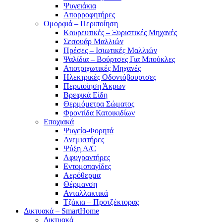
Ψυγειάκια
Απορροφητήρες
Ομορφιά – Περιποίηση
Κουρευτικές – Ξυριστικές Μηχανές
Σεσουάρ Μαλλιών
Πρέσες – Ισιωτικές Μαλλιών
Ψαλίδια – Βούρτσες Για Μπούκλες
Αποτριχωτικές Μηχανές
Ηλεκτρικές Οδοντόβουρτσες
Περιποίηση Άκρων
Βρεφικά Είδη
Θερμόμετρα Σώματος
Φροντίδα Κατοικιδίων
Εποχιακά
Ψυγεία-Φορητά
Ανεμιστήρες
Ψύξη A/C
Αφυγραντήρες
Εντομοπαγίδες
Αερόθερμα
Θέρμανση
Ανταλλακτικά
Τζάκια – Προτζέκτορας
Δικτυακά – SmartHome
Δικτυακά