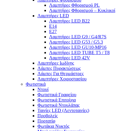
Λαμπτήρες Φθορισμού PL
Λαμπτήρες Φθορισμού – Κυκλικοί
Λαμπτήρες LED
Λαμπτήρες LED B22
E14
E27
Λαμπτήρες LED G9 / G4/R7S
Λαμπτήρες LED G53 / G5.3
Λαμπτήρες LED GU10-ΜΡ16
Λαμπτήρες LED TUBE T5 / T8
Λαμπτήρες LED 42V
Λαμπτήρες Ιωδίνης
Λάμπες Πυρακτώσεως
Λάμπες Για Θερμάστρες
Λαμπτήρες Χοιροστασίου
Φωτιστικά
Ντουί
Φωτιστικά Γραφείου
Φωτιστικά Επιτοίχια
Φωτιστικά Ντουλάπας
Ταινίες LED (Λεντοταινίες)
Προβολείς
Πορτατίφ
Φωτάκια Νυκτός