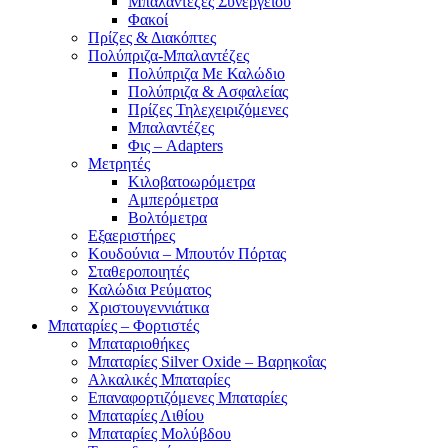
Μπαλαντέζες Συνεργείου
Φακοί
Πρίζες & Διακόπτες
Πολύπριζα-Μπαλαντέζες
Πολύπριζα Με Καλώδιο
Πολύπριζα & Ασφαλείας
Πρίζες Τηλεχειριζόμενες
Μπαλαντέζες
Φις – Adapters
Μετρητές
Κιλοβατοωρόμετρα
Αμπερόμετρα
Βολτόμετρα
Εξαεριστήρες
Κουδούνια – Μπουτόν Πόρτας
Σταθεροποιητές
Καλώδια Ρεύματος
Χριστουγεννιάτικα
Μπαταρίες – Φορτιστές
Μπαταριοθήκες
Μπαταρίες Silver Oxide – Βαρηκοΐας
Αλκαλικές Μπαταρίες
Επαναφορτιζόμενες Μπαταρίες
Μπαταρίες Λιθίου
Μπαταρίες Μολύβδου