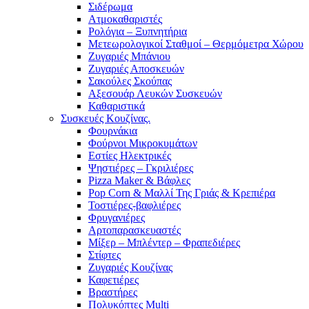
Σιδέρωμα
Ατμοκαθαριστές
Ρολόγια – Ξυπνητήρια
Μετεωρολογικοί Σταθμοί – Θερμόμετρα Χώρου
Ζυγαριές Μπάνιου
Ζυγαριές Αποσκευών
Σακούλες Σκούπας
Αξεσουάρ Λευκών Συσκευών
Καθαριστικά
Συσκευές Κουζίνας.
Φουρνάκια
Φούρνοι Μικροκυμάτων
Εστίες Ηλεκτρικές
Ψηστιέρες – Γκριλιέρες
Pizza Maker & Βάφλες
Pop Corn & Μαλλί Της Γριάς & Κρεπιέρα
Τοστιέρες-βαφλιέρες
Φρυγανιέρες
Αρτοπαρασκευαστές
Μίξερ – Μπλέντερ – Φραπεδιέρες
Στίφτες
Ζυγαριές Κουζίνας
Καφετιέρες
Βραστήρες
Πολυκόπτες Multi