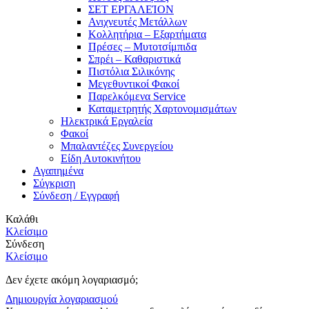
ΣΕΤ ΕΡΓΑΛΕΊΟΝ
Ανιχνευτές Μετάλλων
Κολλητήρια – Εξαρτήματα
Πρέσες – Μυτοτσίμπιδα
Σπρέι – Καθαριστικά
Πιστόλια Σιλικόνης
Μεγεθυντικοί Φακοί
Παρελκόμενα Service
Καταμετρητής Χαρτονομισμάτων
Ηλεκτρικά Εργαλεία
Φακοί
Μπαλαντέζες Συνεργείου
Είδη Αυτοκινήτου
Αγαπημένα
Σύγκριση
Σύνδεση / Εγγραφή
Καλάθι
Κλείσιμο
Σύνδεση
Κλείσιμο
Δεν έχετε ακόμη λογαριασμό;
Δημιουργία λογαριασμού