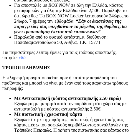
Για αποστολές με
BOX NOW
σε όλη την Ελλάδα, κόστος
μεταφορικών για όλη την Ελλάδα είναι 2,50€. Παράλαβε το
ό,τι ώρα θες: Tα ΒΟΧ ΝΟW Locker λειτουργούν 24ώρες το
24ωρο, 7 ημέρες την εβδομάδα.
“Εάν οι διαστάσεις της
παραγγελίας σας υπερβαίνουν το μέγεθος της θυρίδας, θα
γίνει τροποποίηση έπειτα από επικοινωνία.”
Παραλαβή από το φυσικό κατάστημα, διεύθυνση:
Παπαδιαμαντοπούλου 50, Αθήνα, Τ.Κ. 15771
Για περισσότερες λεπτομέρειες για τους τρόπους αποστολής,
πατήστε
εδώ.
ΤΡΟΠΟΙ ΠΛΗΡΩΜΗΣ
Η πληρωμή πραγματοποιείται πριν ή κατά την παράδοση του
προϊόντος και μπορεί να γίνει με έναν από τους παρακάτω τρόπους
πληρωμής:
Με Αντικαταβολή (κόστος αντικαταβολής 2,50 ευρώ)
Εξόφληση με μετρητά κατά την παράδοση στο χώρο σας με
αντικαταβολή με κόστος αντικαταβολής 2,50€.
Με πιστωτική / χρεωστική κάρτα
Εξοφλείστε με τη χρήση της πιστωτικής ή χρεωστικής σας
κάρτας μέσω του ασφαλούς περιβάλλοντος συναλλαγών της
Τράπεζας Πειραιώς. Η χρήση της πιστωτικής σας κάρτας στο