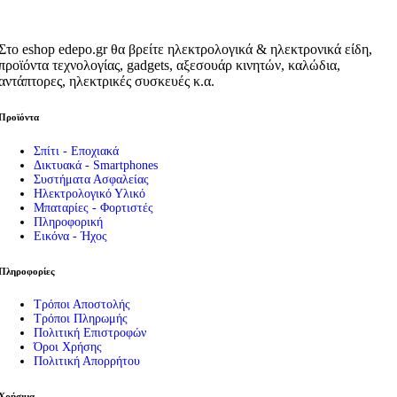
Στο eshop edepo.gr θα βρείτε ηλεκτρολογικά & ηλεκτρονικά είδη,
προϊόντα τεχνολογίας, gadgets, αξεσουάρ κινητών, καλώδια,
αντάπτορες, ηλεκτρικές συσκευές κ.α.
Προϊόντα
Σπίτι - Εποχιακά
Δικτυακά - Smartphones
Συστήματα Ασφαλείας
Ηλεκτρολογικό Υλικό
Μπαταρίες - Φορτιστές
Πληροφορική
Εικόνα - Ήχος
Πληροφορίες
Τρόποι Αποστολής
Τρόποι Πληρωμής
Πολιτική Επιστροφών
Όροι Χρήσης
Πολιτική Απορρήτου
Χρήσιμα