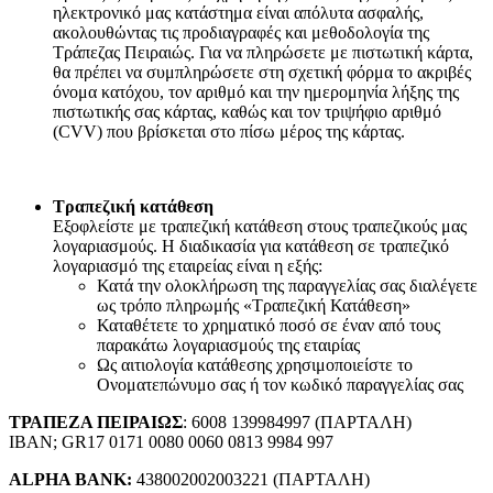
ηλεκτρονικό μας κατάστημα είναι απόλυτα ασφαλής,
ακολουθώντας τις προδιαγραφές και μεθοδολογία της
Τράπεζας Πειραιώς. Για να πληρώσετε με πιστωτική κάρτα,
θα πρέπει να συμπληρώσετε στη σχετική φόρμα το ακριβές
όνομα κατόχου, τον αριθμό και την ημερομηνία λήξης της
πιστωτικής σας κάρτας, καθώς και τον τριψήφιο αριθμό
(CVV) που βρίσκεται στο πίσω μέρος της κάρτας.
Τραπεζική κατάθεση
Εξοφλείστε με τραπεζική κατάθεση στους τραπεζικούς μας
λογαριασμούς. Η διαδικασία για κατάθεση σε τραπεζικό
λογαριασμό της εταιρείας είναι η εξής:
Κατά την ολοκλήρωση της παραγγελίας σας διαλέγετε
ως τρόπο πληρωμής «Τραπεζική Κατάθεση»
Καταθέτετε το χρηματικό ποσό σε έναν από τους
παρακάτω λογαριασμούς της εταιρίας
Ως αιτιολογία κατάθεσης χρησιμοποιείστε το
Ονοματεπώνυμο σας ή τον κωδικό παραγγελίας σας
ΤΡΑΠΕΖΑ ΠΕΙΡΑΙΩΣ
: 6008 139984997 (ΠΑΡΤΑΛΗ)
IBAN; GR17 0171 0080 0060 0813 9984 997
ALPHA BANK:
438002002003221 (ΠΑΡΤΑΛΗ)