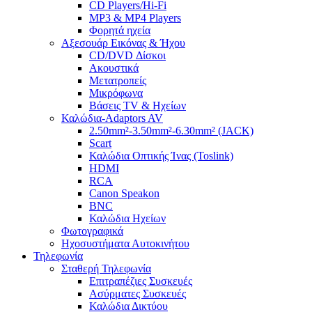
CD Players/Hi-Fi
MP3 & MP4 Players
Φορητά ηχεία
Αξεσουάρ Εικόνας & Ήχου
CD/DVD Δίσκοι
Ακουστικά
Μετατροπείς
Μικρόφωνα
Βάσεις TV & Ηχείων
Καλώδια-Adaptors AV
2.50mm²-3.50mm²-6.30mm² (JACK)
Scart
Καλώδια Οπτικής Ίνας (Toslink)
HDMI
RCA
Canon Speakon
BNC
Καλώδια Ηχείων
Φωτογραφικά
Ηχοσυστήματα Αυτοκινήτου
Τηλεφωνία
Σταθερή Τηλεφωνία
Επιτραπέζιες Συσκευές
Ασύρματες Συσκευές
Καλώδια Δικτύου