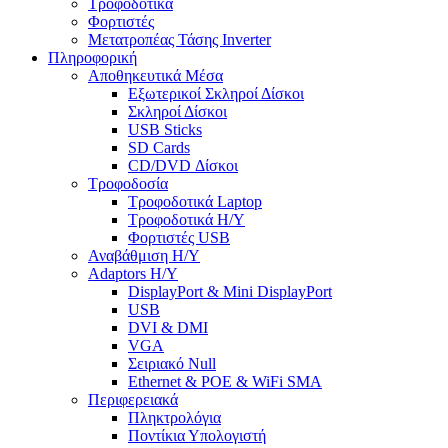
Τροφοδοτικά
Φορτιστές
Μετατροπέας Τάσης Inverter
Πληροφορική
Αποθηκευτικά Μέσα
Εξωτερικοί Σκληροί Δίσκοι
Σκληροί Δίσκοι
USB Sticks
SD Cards
CD/DVD Δίσκοι
Τροφοδοσία
Τροφοδοτικά Laptop
Τροφοδοτικά Η/Υ
Φορτιστές USB
Αναβάθμιση Η/Υ
Adaptors Η/Υ
DisplayPort & Mini DisplayPort
USB
DVI & DMI
VGA
Σειριακό Null
Ethernet & POE & WiFi SMA
Περιφερειακά
Πληκτρολόγια
Ποντίκια Υπολογιστή