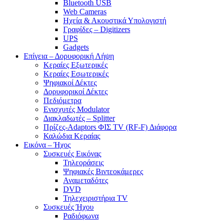
Bluetooth USB
Web Cameras
Ηχεία & Ακουστικά Υπολογιστή
Γραφίδες – Digitizers
UPS
Gadgets
Επίγεια – Δορυφορική Λήψη
Κεραίες Εξωτερικές
Κεραίες Εσωτερικές
Ψηφιακοί Δέκτες
Δορυφορικοί Δέκτες
Πεδιόμετρα
Ενισχυτές Modulator
Διακλαδωτές – Splitter
Πρίζες-Adaptors ΦΙΣ TV (RF-F) Διάφορα
Καλώδια Κεραίας
Εικόνα – Ήχος
Συσκευές Εικόνας
Τηλεοράσεις
Ψηφιακές Βιντεοκάμερες
Αναμεταδότες
DVD
Τηλεχειριστήρια TV
Συσκευές Ήχου
Ραδιόφωνα