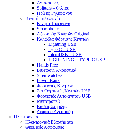
Αντάπτορες
Splitters – Φίλτρα
Πρίζες Τηλεφώνου
Κινητή Τηλεφωνία
Κινητά Τηλέφωνα
Smartphones
Αξεσουάρ Κινητών Original
Καλώδια Φόρτισης Κινητών
Lightning USB
Type C – USB
microUSB – USB
LIGHTNING – TYPE C USB
Hands Free
Bluetooth Ακουστικά
Smartwatches
Power Bank
Φορτιστές Κινητών
Σετ Φορτιστές Κινητών USB
Φορτιστές Αυτοκινήτου USB
Μετατροπείς
Βάσεις Στήριξης
Διάφορα Αξεσουάρ
Ηλεκτρονικά
Ηλεκτρονικά Εξαρτήματα
Θερμικές Ασφάλειες