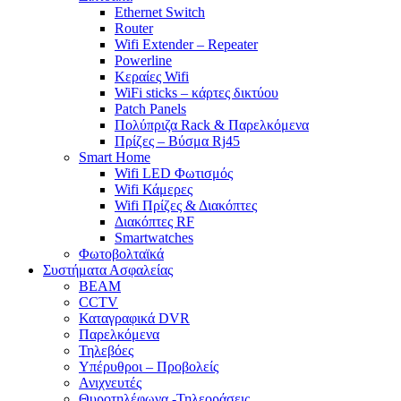
Ethernet Switch
Router
Wifi Extender – Repeater
Powerline
Κεραίες Wifi
WiFi sticks – κάρτες δικτύου
Patch Panels
Πολύπριζα Rack & Παρελκόμενα
Πρίζες – Βύσμα Rj45
Smart Home
Wifi LED Φωτισμός
Wifi Κάμερες
Wifi Πρίζες & Διακόπτες
Διακόπτες RF
Smartwatches
Φωτοβολταϊκά
Συστήματα Ασφαλείας
BEAM
CCTV
Καταγραφικά DVR
Παρελκόμενα
Τηλεβόες
Υπέρυθροι – Προβολείς
Ανιχνευτές
Θυροτηλέφωνα -Τηλεοράσεις