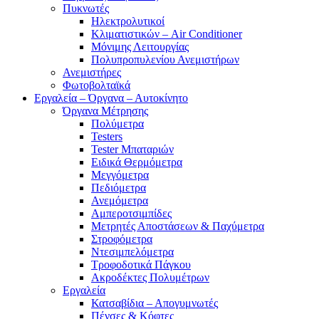
Πυκνωτές
Ηλεκτρολυτικοί
Κλιματιστικών – Air Conditioner
Μόνιμης Λειτουργίας
Πολυπροπυλενίου Ανεμιστήρων
Ανεμιστήρες
Φωτοβολταϊκά
Εργαλεία – Όργανα – Αυτοκίνητο
Όργανα Μέτρησης
Πολύμετρα
Testers
Tester Μπαταριών
Ειδικά Θερμόμετρα
Μεγγόμετρα
Πεδιόμετρα
Ανεμόμετρα
Αμπεροτσιμπίδες
Μετρητές Αποστάσεων & Παχύμετρα
Στροφόμετρα
Ντεσιμπελόμετρα
Τροφοδοτικά Πάγκου
Ακροδέκτες Πολυμέτρων
Εργαλεία
Κατσαβίδια – Απογυμνωτές
Πένσες & Κόφτες