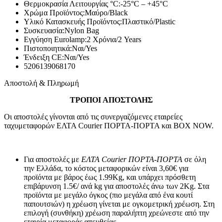
Θερμοκρασία Λειτουργίας °C:
-25°C – +45°C
Χρώμα Προϊόντος:
Μαύρο/Black
Υλικό Κατασκευής Προϊόντος:
Πλαστικό/Plastic
Συσκευασία:
Nylon Bag
Εγγύηση Eurolamp:
2 Χρόνια/2 Years
Πιστοποιητικά:
Ναι/Yes
Ένδειξη CE:
Ναι/Yes
5206139068170
Αποστολή & Πληρωμή
ΤΡΟΠΟΙ ΑΠΟΣΤΟΛΗΣ
Οι αποστολές γίνονται από τις συνεργαζόμενες εταιρείες
ταχυμεταφορών ΕΛΤΑ Courier ΠΟΡΤΑ-ΠΟΡΤΑ και BOX NOW.
Για αποστολές με
ΕΛΤΑ Courier ΠΟΡΤΑ-ΠΟΡΤΑ
σε όλη
την Ελλάδα, το κόστος μεταφορικών είναι 3,60€ για
προϊόντα με βάρος έως 1.99Kg, και υπάρχει πρόσθετη
επιβάρυνση 1.5€/ ανά kg για αποστολές άνω των 2Κg. Στα
προϊόντα με μεγάλο όγκος (πιο μεγάλα από ένα κουτί
παπουτσιών) η χρέωση γίνεται με ογκομετρική χρέωση. Στη
επιλογή (συνθήκη) χρέωση παραλήπτη χρεώνεστε από την
εταιρία μεταφοράς απευθείας.