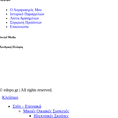
Ο Λογαριασμός Μου
Ιστορικό Παραγγελιών
Λίστα Αγαπημένων
Σύγκριση Προϊόντων
Επικοινωνία
Social Media
Χονδρική Πώληση
© edepo.gr | All rights reserved.
Κλείσιμο
Σπίτι – Εποχιακά
Μικρές Οικιακές Συσκευές
Ηλεκτρικές Σκούπες