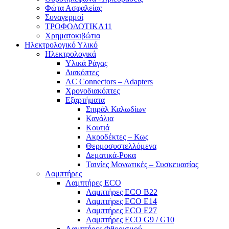
Φώτα Ασφαλείας
Συναγερμοί
ΤΡΟΦΟΔΟΤΙΚΑ11
Χρηματοκιβώτια
Ηλεκτρολογικό Υλικό
Ηλεκτρολογικά
Υλικά Ράγας
Διακόπτες
AC Connectors – Adapters
Χρονοδιακόπτες
Εξαρτήματα
Σπιράλ Καλωδίων
Κανάλια
Κουτιά
Ακροδέκτες – Κως
Θερμοσυστελλόμενα
Δεματικά-Ροκα
Ταινίες Μονωτικές – Συσκευασίας
Λαμπτήρες
Λαμπτήρες ECO
Λαμπτήρες ECO B22
Λαμπτήρες ECO E14
Λαμπτήρες ECO E27
Λαμπτήρες ECO G9 / G10
Λαμπτήρες Φθορισμού