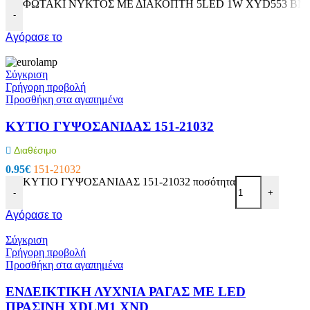
ΦΩΤΑΚΙ ΝΥΚΤΟΣ ΜΕ ΔΙΑΚΟΠΤΗ 5LED 1W XYD553 BNG 
-
Αγόρασε το
Σύγκριση
Γρήγορη προβολή
Προσθήκη στα αγαπημένα
KΥTΙΟ ΓYΨOΣANIΔAΣ 151-21032
Διαθέσιμο
0.95
€
151-21032
KΥTΙΟ ΓYΨOΣANIΔAΣ 151-21032 ποσότητα
-
+
Αγόρασε το
Σύγκριση
Γρήγορη προβολή
Προσθήκη στα αγαπημένα
ΕΝΔΕΙΚΤΙΚΗ ΛΥΧΝΙΑ ΡΑΓΑΣ ΜΕ LED
ΠΡΑΣΙΝΗ XDLM1 XND