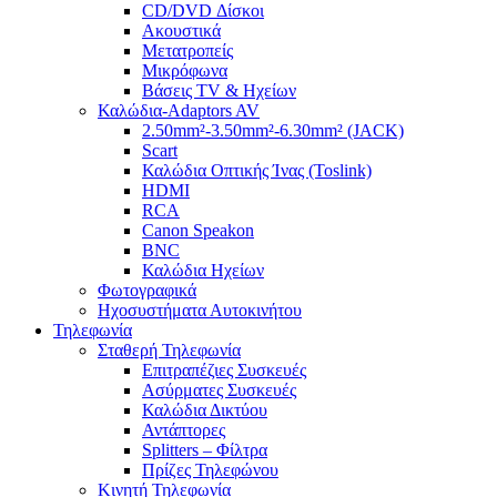
CD/DVD Δίσκοι
Ακουστικά
Μετατροπείς
Μικρόφωνα
Βάσεις TV & Ηχείων
Καλώδια-Adaptors AV
2.50mm²-3.50mm²-6.30mm² (JACK)
Scart
Καλώδια Οπτικής Ίνας (Toslink)
HDMI
RCA
Canon Speakon
BNC
Καλώδια Ηχείων
Φωτογραφικά
Ηχοσυστήματα Αυτοκινήτου
Τηλεφωνία
Σταθερή Τηλεφωνία
Επιτραπέζιες Συσκευές
Ασύρματες Συσκευές
Καλώδια Δικτύου
Αντάπτορες
Splitters – Φίλτρα
Πρίζες Τηλεφώνου
Κινητή Τηλεφωνία