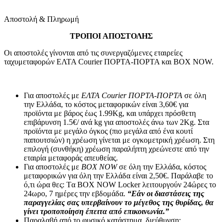
Αποστολή & Πληρωμή
ΤΡΟΠΟΙ ΑΠΟΣΤΟΛΗΣ
Οι αποστολές γίνονται από τις συνεργαζόμενες εταιρείες
ταχυμεταφορών ΕΛΤΑ Courier ΠΟΡΤΑ-ΠΟΡΤΑ και BOX NOW.
Για αποστολές με
ΕΛΤΑ Courier ΠΟΡΤΑ-ΠΟΡΤΑ
σε όλη
την Ελλάδα, το κόστος μεταφορικών είναι 3,60€ για
προϊόντα με βάρος έως 1.99Kg, και υπάρχει πρόσθετη
επιβάρυνση 1.5€/ ανά kg για αποστολές άνω των 2Κg. Στα
προϊόντα με μεγάλο όγκος (πιο μεγάλα από ένα κουτί
παπουτσιών) η χρέωση γίνεται με ογκομετρική χρέωση. Στη
επιλογή (συνθήκη) χρέωση παραλήπτη χρεώνεστε από την
εταιρία μεταφοράς απευθείας.
Για αποστολές με
BOX NOW
σε όλη την Ελλάδα, κόστος
μεταφορικών για όλη την Ελλάδα είναι 2,50€. Παράλαβε το
ό,τι ώρα θες: Tα ΒΟΧ ΝΟW Locker λειτουργούν 24ώρες το
24ωρο, 7 ημέρες την εβδομάδα.
“Εάν οι διαστάσεις της
παραγγελίας σας υπερβαίνουν το μέγεθος της θυρίδας, θα
γίνει τροποποίηση έπειτα από επικοινωνία.”
Παραλαβή από το φυσικό κατάστημα, διεύθυνση: