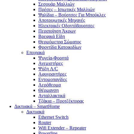
Σεσουάρ Μαλλιών
Πρέσες – Ισιωτικές Μαλλιών
Ψαλίδια – Βούρτσες Για Μπούκλες
Αποτριχωτικές Μηχανές
Ηλεκτρικές Οδοντόβουρτσες
Περιποίηση Άκρων
Βρεφικά Είδη
Θερμόμετρα Σώματος
Φροντίδα Κατοικιδίων
Εποχιακά
Ψυγεία-Φορητά
Ανεμιστήρες
Ψύξη A/C
Αφυγραντήρες
Εντομοπαγίδες
Αερόθερμα
Θέρμανση
Ανταλλακτικά
Τζάκια – Προτζέκτορας
Δικτυακά – SmartHome
Δικτυακά
Ethernet Switch
Router
Wifi Extender – Repeater
Powerline