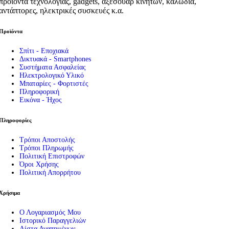
προϊόντα τεχνολογίας, gadgets, αξεσουάρ κινητών, καλώδια,
αντάπτορες, ηλεκτρικές συσκευές κ.α.
Προϊόντα
Σπίτι - Εποχιακά
Δικτυακά - Smartphones
Συστήματα Ασφαλείας
Ηλεκτρολογικό Υλικό
Μπαταρίες - Φορτιστές
Πληροφορική
Εικόνα - Ήχος
Πληροφορίες
Τρόποι Αποστολής
Τρόποι Πληρωμής
Πολιτική Επιστροφών
Όροι Χρήσης
Πολιτική Απορρήτου
Χρήσιμα
Ο Λογαριασμός Μου
Ιστορικό Παραγγελιών
Λίστα Αγαπημένων