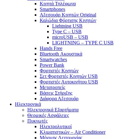
Κινητά Τηλέφωνα
Smartphones
Αξεσουάρ Κινητών Original
Καλώδια Φόρτισης Κινητών
Lightning USB
Type C – USB
microUSB – USB
LIGHTNING – TYPE C USB
Hands Free
Bluetooth Ακουστικά
Smartwatches
Power Bank
Φορτιστές Κινητών
Σετ Φορτιστές Κινητών USB
Φορτιστές Αυτοκινήτου USB
Μετατροπείς
Βάσεις Στήριξης
Διάφορα Αξεσουάρ
Ηλεκτρονικά
Ηλεκτρονικά Εξαρτήματα
Θερμικές Ασφάλειες
Πυκνωτές
Ηλεκτρολυτικοί
Κλιματιστικών – Air Conditioner
Μόνιμης Λειτουργίας