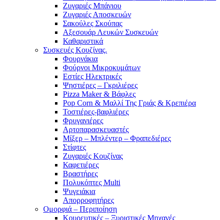
Ζυγαριές Μπάνιου
Ζυγαριές Αποσκευών
Σακούλες Σκούπας
Αξεσουάρ Λευκών Συσκευών
Καθαριστικά
Συσκευές Κουζίνας.
Φουρνάκια
Φούρνοι Μικροκυμάτων
Εστίες Ηλεκτρικές
Ψηστιέρες – Γκριλιέρες
Pizza Maker & Βάφλες
Pop Corn & Μαλλί Της Γριάς & Κρεπιέρα
Τοστιέρες-βαφλιέρες
Φρυγανιέρες
Αρτοπαρασκευαστές
Μίξερ – Μπλέντερ – Φραπεδιέρες
Στίφτες
Ζυγαριές Κουζίνας
Καφετιέρες
Βραστήρες
Πολυκόπτες Multi
Ψυγειάκια
Απορροφητήρες
Ομορφιά – Περιποίηση
Κουρευτικές – Ξυριστικές Μηχανές