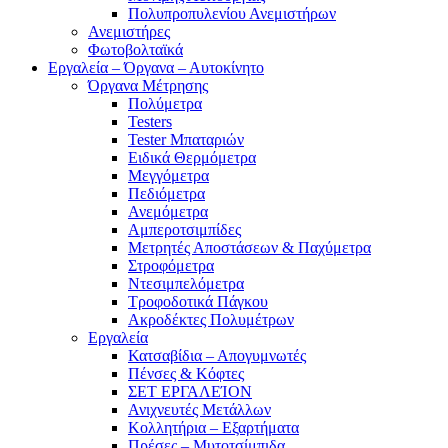
Πολυπροπυλενίου Ανεμιστήρων
Ανεμιστήρες
Φωτοβολταϊκά
Εργαλεία – Όργανα – Αυτοκίνητο
Όργανα Μέτρησης
Πολύμετρα
Testers
Tester Μπαταριών
Ειδικά Θερμόμετρα
Μεγγόμετρα
Πεδιόμετρα
Ανεμόμετρα
Αμπεροτσιμπίδες
Μετρητές Αποστάσεων & Παχύμετρα
Στροφόμετρα
Ντεσιμπελόμετρα
Τροφοδοτικά Πάγκου
Ακροδέκτες Πολυμέτρων
Εργαλεία
Κατσαβίδια – Απογυμνωτές
Πένσες & Κόφτες
ΣΕΤ ΕΡΓΑΛΕΊΟΝ
Ανιχνευτές Μετάλλων
Κολλητήρια – Εξαρτήματα
Πρέσες – Μυτοτσίμπιδα