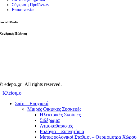
Σύγκριση Προϊόντων
Επικοινωνία
Social Media
Χονδρική Πώληση
© edepo.gr | All rights reserved.
Κλείσιμο
Σπίτι – Εποχιακά
Μικρές Οικιακές Συσκευές
Ηλεκτρικές Σκούπες
Σιδέρωμα
Ατμοκαθαριστές
Ρολόγια – Ξυπνητήρια
Μετεωρολογικοί Σταθμοί – Θερμόμετρα Χώρου