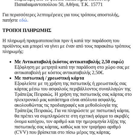
Παπαδιαμαντοπούλου 50, Αθήνα, Τ.Κ. 15771
Για περισσότερες λεπτομέρειες για τους τρόπους αποστολής,
πατήστε
εδώ.
ΤΡΟΠΟΙ ΠΛΗΡΩΜΗΣ
Η πληρωμή πραγματοποιείται πριν ή κατά την παράδοση του
προϊόντος και μπορεί να γίνει με έναν από τους παρακάτω τρόπους
πληρωμής:
Με Αντικαταβολή (κόστος αντικαταβολής 2,50 ευρώ)
Εξόφληση με μετρητά κατά την παράδοση στο χώρο σας με
αντικαταβολή με κόστος αντικαταβολής 2,50€.
Με πιστωτική / χρεωστική κάρτα
Εξοφλείστε με τη χρήση της πιστωτικής ή χρεωστικής σας
κάρτας μέσω του ασφαλούς περιβάλλοντος συναλλαγών της
Τράπεζας Πειραιώς. Η χρήση της πιστωτικής σας κάρτας στο
ηλεκτρονικό μας κατάστημα είναι απόλυτα ασφαλής,
ακολουθώντας τις προδιαγραφές και μεθοδολογία της
Τράπεζας Πειραιώς. Για να πληρώσετε με πιστωτική κάρτα,
θα πρέπει να συμπληρώσετε στη σχετική φόρμα το ακριβές
όνομα κατόχου, τον αριθμό και την ημερομηνία λήξης της
πιστωτικής σας κάρτας, καθώς και τον τριψήφιο αριθμό
(CVV) που βρίσκεται στο πίσω μέρος της κάρτας.