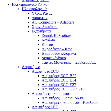
Ηλεκτρολογικό Υλικό
Ηλεκτρολογικά
Υλικά Ράγας
Διακόπτες
AC Connectors – Adapters
Χρονοδιακόπτες
Εξαρτήματα
Σπιράλ Καλωδίων
Κανάλια
Κουτιά
Ακροδέκτες – Κως
Θερμοσυστελλόμενα
Δεματικά-Ροκα
Ταινίες Μονωτικές – Συσκευασίας
Λαμπτήρες
Λαμπτήρες ECO
Λαμπτήρες ECO B22
Λαμπτήρες ECO E14
Λαμπτήρες ECO E27
Λαμπτήρες ECO G9 / G10
Λαμπτήρες Φθορισμού
Λαμπτήρες Φθορισμού PL
Λαμπτήρες Φθορισμού – Κυκλικοί
Λαμπτήρες LED