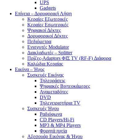
UPS
Gadgets
Επίγεια – Δορυφορική Λήψη
Κεραίες Εξωτερικές
Κεραίες Εσωτερικές
Ψηφιακοί Δέκτες
Δορυφορικοί Δέκτες
Πεδιόμετρα
Ενισχυτές Modulator
Διακλαδωτές – Splitter
Πρίζες-Adaptors ΦΙΣ TV (RF-F) Διάφορα
Καλώδια Κεραίας
Εικόνα – Ήχος
Συσκευές Εικόνας
Τηλεοράσεις
Ψηφιακές Βιντεοκάμερες
Αναμεταδότες
DVD
Τηλεχειριστήρια TV
Συσκευές Ήχου
Ραδιόφωνα
CD Players/Hi-Fi
MP3 & MP4 Players
Φορητά ηχεία
Αξεσουάρ Εικόνας & Ήχου