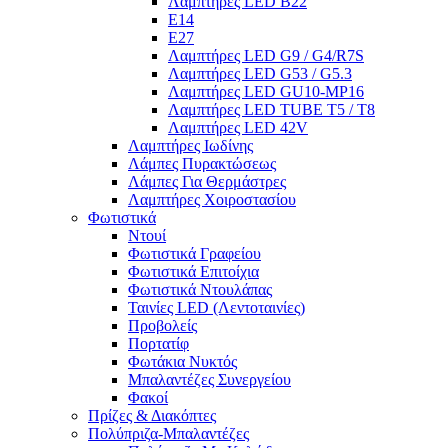
Λαμπτήρες LED B22
E14
E27
Λαμπτήρες LED G9 / G4/R7S
Λαμπτήρες LED G53 / G5.3
Λαμπτήρες LED GU10-ΜΡ16
Λαμπτήρες LED TUBE T5 / T8
Λαμπτήρες LED 42V
Λαμπτήρες Ιωδίνης
Λάμπες Πυρακτώσεως
Λάμπες Για Θερμάστρες
Λαμπτήρες Χοιροστασίου
Φωτιστικά
Ντουί
Φωτιστικά Γραφείου
Φωτιστικά Επιτοίχια
Φωτιστικά Ντουλάπας
Ταινίες LED (Λεντοταινίες)
Προβολείς
Πορτατίφ
Φωτάκια Νυκτός
Μπαλαντέζες Συνεργείου
Φακοί
Πρίζες & Διακόπτες
Πολύπριζα-Μπαλαντέζες