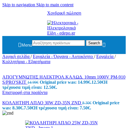
Skip to navigation
Skip to main content
Χονδρική πώληση
Search
Menu
Αρχική σελίδα
/
Εργαλεία - Όργανα - Αυτοκίνητο
/
Εργαλεία
/
Κολλητήρια - Εξαρτήματα
ΑΠΟΓΥΜΝΩΤΗΣ ΗΛΕΚΤΡΟΛ.ΚΑΛΩΔ. 10mm 1000V PM-910
S/PRO'SKIT
Original price was: 14.99€.
12.50
€
Η
14.99
€
τρέχουσα τιμή είναι: 12.50€.
Επιστροφή στα προϊόντα
ΚΟΛΛΗΤΗΡΙ ΑΠΛΟ 30W ZD-35N ZND
Original price
8.30
€
was: 8.30€.
7.50
€
Η τρέχουσα τιμή είναι: 7.50€.