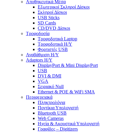
Αποθηκευτικά Μέσα
Εξωτερικοί Σκληροί Δίσκοι
Σκληροί Δίσκοι
USB Sticks
SD Cards
CD/DVD Δίσκοι
Τροφοδοσία
Τροφοδοτικά Laptop
Τροφοδοτικά Η/Υ
Φορτιστές USB
Αναβάθμιση Η/Υ
Adaptors Η/Υ
DisplayPort & Mini DisplayPort
USB
DVI & DMI
VGA
Σειριακό Null
Ethernet & POE & WiFi SMA
Περιφερειακά
Πληκτρολόγια
Ποντίκια Υπολογιστή
Bluetooth USB
Web Cameras
Ηχεία & Ακουστικά Υπολογιστή
Γραφίδες – Digitizers