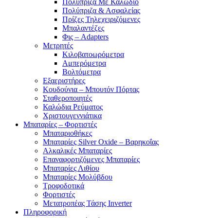
Πολύπριζα Με Καλώδιο
Πολύπριζα & Ασφαλείας
Πρίζες Τηλεχειριζόμενες
Μπαλαντέζες
Φις – Adapters
Μετρητές
Κιλοβατοωρόμετρα
Αμπερόμετρα
Βολτόμετρα
Εξαεριστήρες
Κουδούνια – Μπουτόν Πόρτας
Σταθεροποιητές
Καλώδια Ρεύματος
Χριστουγεννιάτικα
Μπαταρίες – Φορτιστές
Μπαταριοθήκες
Μπαταρίες Silver Oxide – Βαρηκοΐας
Αλκαλικές Μπαταρίες
Επαναφορτιζόμενες Μπαταρίες
Μπαταρίες Λιθίου
Μπαταρίες Μολύβδου
Τροφοδοτικά
Φορτιστές
Μετατροπέας Τάσης Inverter
Πληροφορική