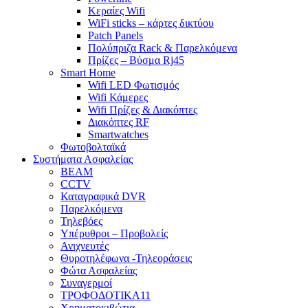
Κεραίες Wifi
WiFi sticks – κάρτες δικτύου
Patch Panels
Πολύπριζα Rack & Παρελκόμενα
Πρίζες – Βύσμα Rj45
Smart Home
Wifi LED Φωτισμός
Wifi Κάμερες
Wifi Πρίζες & Διακόπτες
Διακόπτες RF
Smartwatches
Φωτοβολταϊκά
Συστήματα Ασφαλείας
BEAM
CCTV
Καταγραφικά DVR
Παρελκόμενα
Τηλεβόες
Υπέρυθροι – Προβολείς
Ανιχνευτές
Θυροτηλέφωνα -Τηλεοράσεις
Φώτα Ασφαλείας
Συναγερμοί
ΤΡΟΦΟΔΟΤΙΚΑ11
Χρηματοκιβώτια