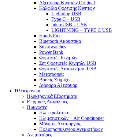
Αξεσουάρ Κινητών Original
Καλώδια Φόρτισης Κινητών
Lightning USB
Type C – USB
microUSB – USB
LIGHTNING – TYPE C USB
Hands Free
Bluetooth Ακουστικά
Smartwatches
Power Bank
Φορτιστές Κινητών
Σετ Φορτιστές Κινητών USB
Φορτιστές Αυτοκινήτου USB
Μετατροπείς
Βάσεις Στήριξης
Διάφορα Αξεσουάρ
Ηλεκτρονικά
Ηλεκτρονικά Εξαρτήματα
Θερμικές Ασφάλειες
Πυκνωτές
Ηλεκτρολυτικοί
Κλιματιστικών – Air Conditioner
Μόνιμης Λειτουργίας
Πολυπροπυλενίου Ανεμιστήρων
Ανεμιστήρες