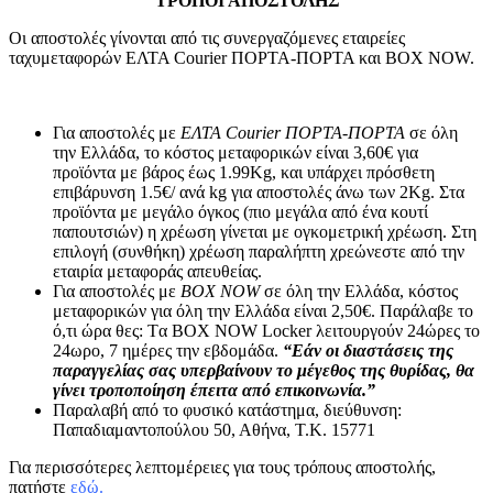
ΤΡΟΠΟΙ ΑΠΟΣΤΟΛΗΣ
Οι αποστολές γίνονται από τις συνεργαζόμενες εταιρείες
ταχυμεταφορών ΕΛΤΑ Courier ΠΟΡΤΑ-ΠΟΡΤΑ και BOX NOW.
Για αποστολές με
ΕΛΤΑ Courier ΠΟΡΤΑ-ΠΟΡΤΑ
σε όλη
την Ελλάδα, το κόστος μεταφορικών είναι 3,60€ για
προϊόντα με βάρος έως 1.99Kg, και υπάρχει πρόσθετη
επιβάρυνση 1.5€/ ανά kg για αποστολές άνω των 2Κg. Στα
προϊόντα με μεγάλο όγκος (πιο μεγάλα από ένα κουτί
παπουτσιών) η χρέωση γίνεται με ογκομετρική χρέωση. Στη
επιλογή (συνθήκη) χρέωση παραλήπτη χρεώνεστε από την
εταιρία μεταφοράς απευθείας.
Για αποστολές με
BOX NOW
σε όλη την Ελλάδα, κόστος
μεταφορικών για όλη την Ελλάδα είναι 2,50€. Παράλαβε το
ό,τι ώρα θες: Tα ΒΟΧ ΝΟW Locker λειτουργούν 24ώρες το
24ωρο, 7 ημέρες την εβδομάδα.
“Εάν οι διαστάσεις της
παραγγελίας σας υπερβαίνουν το μέγεθος της θυρίδας, θα
γίνει τροποποίηση έπειτα από επικοινωνία.”
Παραλαβή από το φυσικό κατάστημα, διεύθυνση:
Παπαδιαμαντοπούλου 50, Αθήνα, Τ.Κ. 15771
Για περισσότερες λεπτομέρειες για τους τρόπους αποστολής,
πατήστε
εδώ.