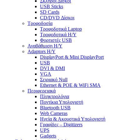
Σκληροί Δίσκοι
USB Sticks
SD Cards
CD/DVD Δίσκοι
Τροφοδοσία
Τροφοδοτικά Laptop
Τροφοδοτικά Η/Υ
Φορτιστές USB
Αναβάθμιση Η/Υ
Adaptors Η/Υ
DisplayPort & Mini DisplayPort
USB
DVI & DMI
VGA
Σειριακό Null
Ethernet & POE & WiFi SMA
Περιφερειακά
Πληκτρολόγια
Ποντίκια Υπολογιστή
Bluetooth USB
Web Cameras
Ηχεία & Ακουστικά Υπολογιστή
Γραφίδες – Digitizers
UPS
Gadgets