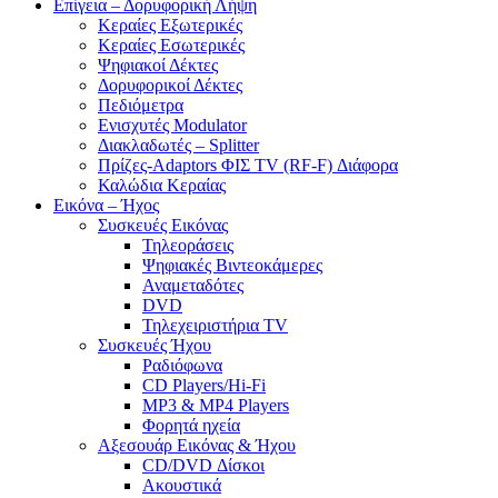
Επίγεια – Δορυφορική Λήψη
Κεραίες Εξωτερικές
Κεραίες Εσωτερικές
Ψηφιακοί Δέκτες
Δορυφορικοί Δέκτες
Πεδιόμετρα
Ενισχυτές Modulator
Διακλαδωτές – Splitter
Πρίζες-Adaptors ΦΙΣ TV (RF-F) Διάφορα
Καλώδια Κεραίας
Εικόνα – Ήχος
Συσκευές Εικόνας
Τηλεοράσεις
Ψηφιακές Βιντεοκάμερες
Αναμεταδότες
DVD
Τηλεχειριστήρια TV
Συσκευές Ήχου
Ραδιόφωνα
CD Players/Hi-Fi
MP3 & MP4 Players
Φορητά ηχεία
Αξεσουάρ Εικόνας & Ήχου
CD/DVD Δίσκοι
Ακουστικά