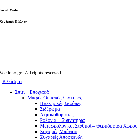
Social Media
Χονδρική Πώληση
© edepo.gr | All rights reserved.
Κλείσιμο
Σπίτι – Εποχιακά
Μικρές Οικιακές Συσκευές
Ηλεκτρικές Σκούπες
Σιδέρωμα
Ατμοκαθαριστές
Ρολόγια – Ξυπνητήρια
Μετεωρολογικοί Σταθμοί – Θερμόμετρα Χώρου
Ζυγαριές Μπάνιου
Ζυγαριές Αποσκευών