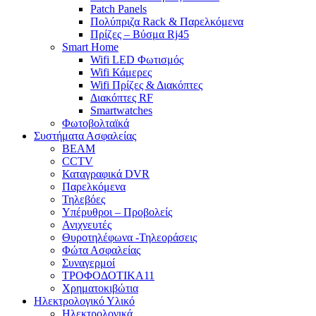
Patch Panels
Πολύπριζα Rack & Παρελκόμενα
Πρίζες – Βύσμα Rj45
Smart Home
Wifi LED Φωτισμός
Wifi Κάμερες
Wifi Πρίζες & Διακόπτες
Διακόπτες RF
Smartwatches
Φωτοβολταϊκά
Συστήματα Ασφαλείας
BEAM
CCTV
Καταγραφικά DVR
Παρελκόμενα
Τηλεβόες
Υπέρυθροι – Προβολείς
Ανιχνευτές
Θυροτηλέφωνα -Τηλεοράσεις
Φώτα Ασφαλείας
Συναγερμοί
ΤΡΟΦΟΔΟΤΙΚΑ11
Χρηματοκιβώτια
Ηλεκτρολογικό Υλικό
Ηλεκτρολογικά