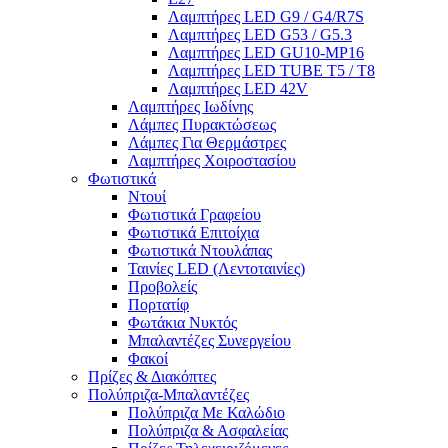
Λαμπτήρες LED G9 / G4/R7S
Λαμπτήρες LED G53 / G5.3
Λαμπτήρες LED GU10-ΜΡ16
Λαμπτήρες LED TUBE T5 / T8
Λαμπτήρες LED 42V
Λαμπτήρες Ιωδίνης
Λάμπες Πυρακτώσεως
Λάμπες Για Θερμάστρες
Λαμπτήρες Χοιροστασίου
Φωτιστικά
Ντουί
Φωτιστικά Γραφείου
Φωτιστικά Επιτοίχια
Φωτιστικά Ντουλάπας
Ταινίες LED (Λεντοταινίες)
Προβολείς
Πορτατίφ
Φωτάκια Νυκτός
Μπαλαντέζες Συνεργείου
Φακοί
Πρίζες & Διακόπτες
Πολύπριζα-Μπαλαντέζες
Πολύπριζα Με Καλώδιο
Πολύπριζα & Ασφαλείας