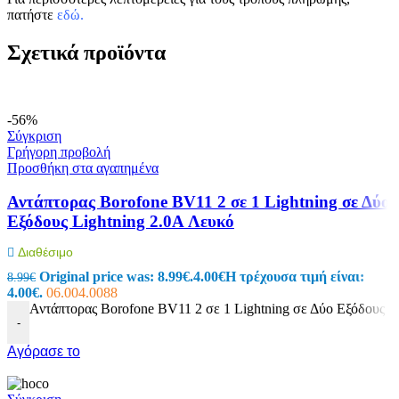
πατήστε
εδώ
.
Σχετικά προϊόντα
-56%
Σύγκριση
Γρήγορη προβολή
Προσθήκη στα αγαπημένα
Αντάπτορας Borofone BV11 2 σε 1 Lightning σε Δύο
Εξόδους Lightning 2.0A Λευκό
Διαθέσιμο
Original price was: 8.99€.
4.00
€
Η τρέχουσα τιμή είναι:
8.99
€
4.00€.
06.004.0088
Αντάπτορας Borofone BV11 2 σε 1 Lightning σε Δύο Εξόδους L
-
Αγόρασε το