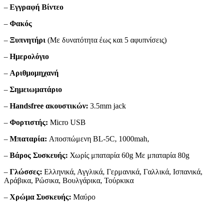
–
Εγγραφή Βίντεο
–
Φακός
–
Ξυπνητήρι
(Με δυνατότητα έως και 5 αφυπνίσεις)
–
Ημερολόγιο
–
Αριθμομηχανή
–
Σημειωματάριο
–
Handsfree ακουστικών:
3.5mm jack
–
Φορτιστής:
Micro USB
–
Μπαταρία:
Αποσπώμενη BL-5C, 1000mah,
–
Βάρος Συσκευής:
Χωρίς μπαταρία 60g Με μπαταρία 80g
–
Γλώσσες:
Ελληνικά, Αγγλικά, Γερμανικά, Γαλλικά, Ισπανικά,
Αράβικα, Ρώσικα, Βουλγάρικα, Τούρκικα
–
Χρώμα Συσκευής:
Μαύρο