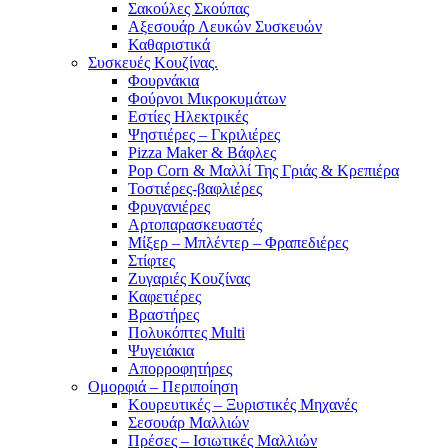
Σακούλες Σκούπας
Αξεσουάρ Λευκών Συσκευών
Καθαριστικά
Συσκευές Κουζίνας.
Φουρνάκια
Φούρνοι Μικροκυμάτων
Εστίες Ηλεκτρικές
Ψηστιέρες – Γκριλιέρες
Pizza Maker & Βάφλες
Pop Corn & Μαλλί Της Γριάς & Κρεπιέρα
Τοστιέρες-βαφλιέρες
Φρυγανιέρες
Αρτοπαρασκευαστές
Μίξερ – Μπλέντερ – Φραπεδιέρες
Στίφτες
Ζυγαριές Κουζίνας
Καφετιέρες
Βραστήρες
Πολυκόπτες Multi
Ψυγειάκια
Απορροφητήρες
Ομορφιά – Περιποίηση
Κουρευτικές – Ξυριστικές Μηχανές
Σεσουάρ Μαλλιών
Πρέσες – Ισιωτικές Μαλλιών