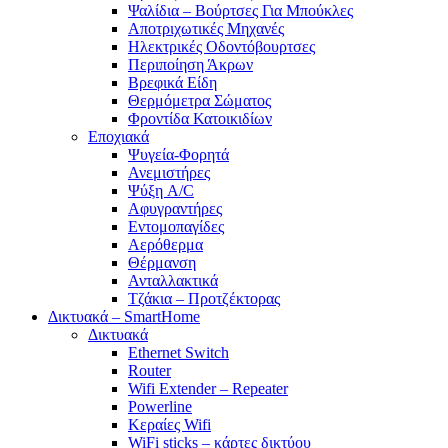
Ψαλίδια – Βούρτσες Για Μπούκλες
Αποτριχωτικές Μηχανές
Ηλεκτρικές Οδοντόβουρτσες
Περιποίηση Άκρων
Βρεφικά Είδη
Θερμόμετρα Σώματος
Φροντίδα Κατοικιδίων
Εποχιακά
Ψυγεία-Φορητά
Ανεμιστήρες
Ψύξη A/C
Αφυγραντήρες
Εντομοπαγίδες
Αερόθερμα
Θέρμανση
Ανταλλακτικά
Τζάκια – Προτζέκτορας
Δικτυακά – SmartHome
Δικτυακά
Ethernet Switch
Router
Wifi Extender – Repeater
Powerline
Κεραίες Wifi
WiFi sticks – κάρτες δικτύου