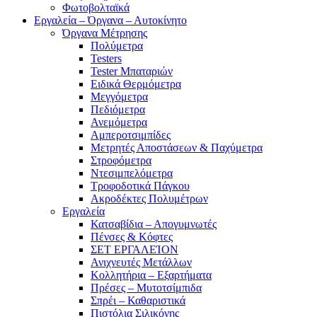
Φωτοβολταϊκά
Εργαλεία – Όργανα – Αυτοκίνητο
Όργανα Μέτρησης
Πολύμετρα
Testers
Tester Μπαταριών
Ειδικά Θερμόμετρα
Μεγγόμετρα
Πεδιόμετρα
Ανεμόμετρα
Αμπεροτσιμπίδες
Μετρητές Αποστάσεων & Παχύμετρα
Στροφόμετρα
Ντεσιμπελόμετρα
Τροφοδοτικά Πάγκου
Ακροδέκτες Πολυμέτρων
Εργαλεία
Κατσαβίδια – Απογυμνωτές
Πένσες & Κόφτες
ΣΕΤ ΕΡΓΑΛΕΊΟΝ
Ανιχνευτές Μετάλλων
Κολλητήρια – Εξαρτήματα
Πρέσες – Μυτοτσίμπιδα
Σπρέι – Καθαριστικά
Πιστόλια Σιλικόνης