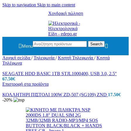
Skip to navigation
Skip to main content
Χονδρική πώληση
Search
Menu
Αρχική σελίδα
/
Τηλεφωνία
/
Κινητή Τηλεφωνία
/
Κινητά
Τηλέφωνα
SEAGATE HDD BASIC 1TB STJL1000400, USB 3.0, 2.5''
67.50
€
Επιστροφή στα προϊόντα
ΚΟΛΛΗΤΗΡΙ ΠΙΣΤΟΛΙ 100W ZD-507 (SG109) ZND
17.50
€
-20%