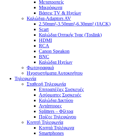
Μετατροπείς
Μικρόφωνα
Βάσεις TV & Ηχείων
Καλώδια-Adaptors AV
2.50mm²-3.50mm²-6.30mm² (JACK)
Scart
Καλώδια Οπτικής Ίνας (Toslink)
HDMI
RCA
Canon Speakon
BNC
Καλώδια Ηχείων
Φωτογραφικά
Ηχοσυστήματα Αυτοκινήτου
Τηλεφωνία
Σταθερή Τηλεφωνία
Επιτραπέζιες Συσκευές
Ασύρματες Συσκευές
Καλώδια Δικτύου
Αντάπτορες
Splitters – Φίλτρα
Πρίζες Τηλεφώνου
Κινητή Τηλεφωνία
Κινητά Τηλέφωνα
Smartphones