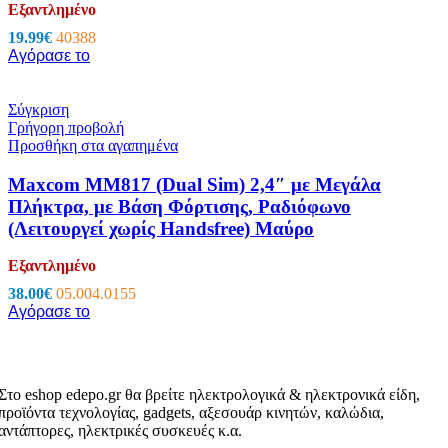
Εξαντλημένο
19.99
€
40388
Αγόρασε το
Σύγκριση
Γρήγορη προβολή
Προσθήκη στα αγαπημένα
Maxcom MM817 (Dual Sim) 2,4″ με Μεγάλα
Πλήκτρα, με Βάση Φόρτισης, Ραδιόφωνο
(Λειτουργεί χωρίς Handsfree) Μαύρο
Εξαντλημένο
38.00
€
05.004.0155
Αγόρασε το
Στο eshop edepo.gr θα βρείτε ηλεκτρολογικά & ηλεκτρονικά είδη,
προϊόντα τεχνολογίας, gadgets, αξεσουάρ κινητών, καλώδια,
αντάπτορες, ηλεκτρικές συσκευές κ.α.