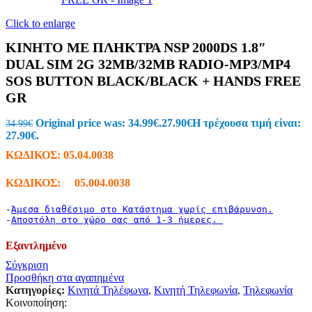
Click to enlarge
ΚΙΝΗΤΟ ΜΕ ΠΛΗΚΤΡΑ NSP 2000DS 1.8″
DUAL SIM 2G 32MB/32MB RADIO-MP3/MP4
SOS BUTTON BLACK/BLACK + HANDS FREE
GR
Original price was: 34.99€.
27.90
€
Η τρέχουσα τιμή είναι:
34.99
€
27.90€.
ΚΩΔΙΚΟΣ:
05.04.0038
ΚΩΔΙΚΟΣ: 05.004.0038
-
Άμεσα διαθέσιμο στο Κατάστημα χωρίς επιβάρυνση.
-
Αποστόλη στο χώρο σας από 1-3 ήμερες. 
Εξαντλημένο
Σύγκριση
Προσθήκη στα αγαπημένα
Κατηγορίες:
Κινητά Τηλέφωνα
,
Κινητή Τηλεφωνία
,
Τηλεφωνία
Κοινοποίηση: