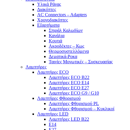
Υλικά Ράγας
Διακόπτες
AC Connectors – Adapters
Χρονοδιακόπτες
Εξαρτήματα
Σπιράλ Καλωδίων
Κανάλια
Κουτιά
Ακροδέκτες – Κως
Θερμοσυστελλόμενα
Δεματικά-Ροκα
Ταινίες Μονωτικές – Συσκευασίας
Λαμπτήρες
Λαμπτήρες ECO
Λαμπτήρες ECO B22
Λαμπτήρες ECO E14
Λαμπτήρες ECO E27
Λαμπτήρες ECO G9 / G10
Λαμπτήρες Φθορισμού
Λαμπτήρες Φθορισμού PL
Λαμπτήρες Φθορισμού – Κυκλικοί
Λαμπτήρες LED
Λαμπτήρες LED B22
E14
E27