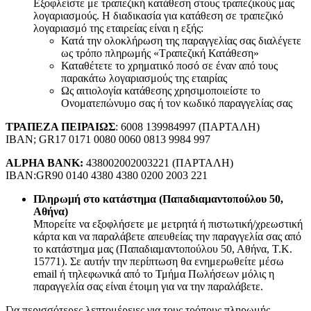
Εξοφλείστε με τραπεζική κατάθεση στους τραπεζικούς μας
λογαριασμούς. Η διαδικασία για κατάθεση σε τραπεζικό
λογαριασμό της εταιρείας είναι η εξής:
Κατά την ολοκλήρωση της παραγγελίας σας διαλέγετε
ως τρόπο πληρωμής «Τραπεζική Κατάθεση»
Καταθέτετε το χρηματικό ποσό σε έναν από τους
παρακάτω λογαριασμούς της εταιρίας
Ως αιτιολογία κατάθεσης χρησιμοποιείστε το
Ονοματεπώνυμο σας ή τον κωδικό παραγγελίας σας
ΤΡΑΠΕΖΑ ΠΕΙΡΑΙΩΣ
: 6008 139984997 (ΠΑΡΤΑΛΗ)
IBAN; GR17 0171 0080 0060 0813 9984 997
ALPHA BANK:
438002002003221 (ΠΑΡΤΑΛΗ)
IBAN:GR90 0140 4380 4380 0200 2003 221
Πληρωμή στο κατάστημα (Παπαδιαμαντοπούλου 50,
Αθήνα)
Μπορείτε να εξοφλήσετε με μετρητά ή πιστωτική/χρεωστική
κάρτα και να παραλάβετε απευθείας την παραγγελία σας από
το κατάστημα μας (Παπαδιαμαντοπούλου 50, Αθήνα, Τ.Κ.
15771). Σε αυτήν την περίπτωση θα ενημερωθείτε μέσω
email ή τηλεφωνικά από το Τμήμα Πωλήσεων μόλις η
παραγγελία σας είναι έτοιμη για να την παραλάβετε.
Για περισσότερες λεπτομέρειες για τους τρόπους πληρωμής,