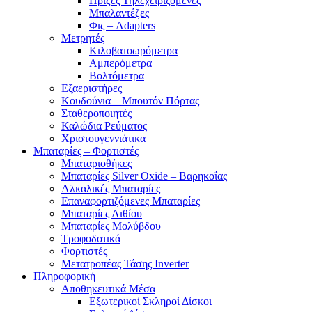
Πρίζες Τηλεχειριζόμενες
Μπαλαντέζες
Φις – Adapters
Μετρητές
Κιλοβατοωρόμετρα
Αμπερόμετρα
Βολτόμετρα
Εξαεριστήρες
Κουδούνια – Μπουτόν Πόρτας
Σταθεροποιητές
Καλώδια Ρεύματος
Χριστουγεννιάτικα
Μπαταρίες – Φορτιστές
Μπαταριοθήκες
Μπαταρίες Silver Oxide – Βαρηκοΐας
Αλκαλικές Μπαταρίες
Επαναφορτιζόμενες Μπαταρίες
Μπαταρίες Λιθίου
Μπαταρίες Μολύβδου
Τροφοδοτικά
Φορτιστές
Μετατροπέας Τάσης Inverter
Πληροφορική
Αποθηκευτικά Μέσα
Εξωτερικοί Σκληροί Δίσκοι