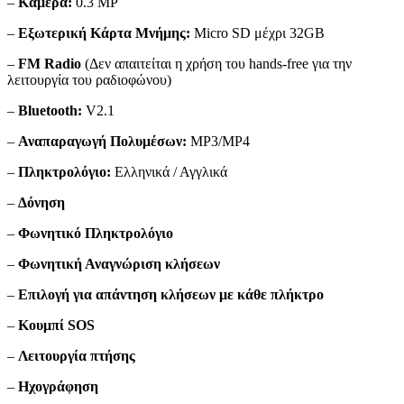
–
Κάμερα:
0.3 MP
–
Εξωτερική Κάρτα Μνήμης:
Micro SD μέχρι 32GB
–
FM Radio
(Δεν απαιτείται η χρήση του hands-free για την
λειτουργία του ραδιοφώνου)
–
Bluetooth:
V2.1
–
Αναπαραγωγή Πολυμέσων:
MP3/MP4
–
Πληκτρολόγιο:
Ελληνικά / Αγγλικά
–
Δόνηση
–
Φωνητικό Πληκτρολόγιο
–
Φωνητική Αναγνώριση κλήσεων
–
Επιλογή για απάντηση κλήσεων με κάθε πλήκτρο
–
Κουμπί SOS
–
Λειτουργία πτήσης
–
Ηχογράφηση