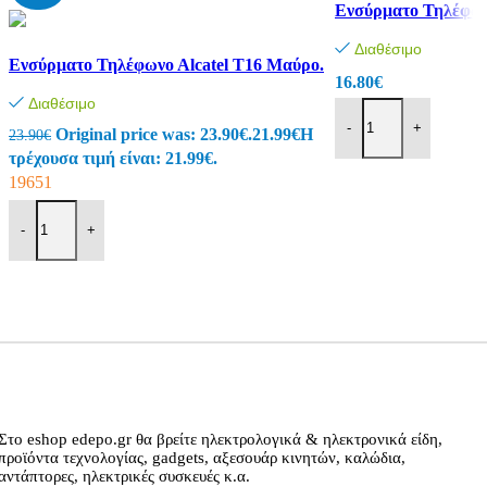
Ενσύρματο Τηλέφων
Γρήγορη προβολή
Προσθήκη στα αγαπη
Σύγκριση
Διαθέσιμο
Ενσύρματο Τηλέφωνο Αlcatel T16 Μαύρο.
Γρήγορη προβολή
16.80
€
Προσθήκη στα αγαπημένα
Διαθέσιμο
-
+
Original price was: 23.90€.
21.99
€
Η
23.90
€
Αγόρασε το
τρέχουσα τιμή είναι: 21.99€.
19651
-
+
Αγόρασε το
Στο eshop edepo.gr θα βρείτε ηλεκτρολογικά & ηλεκτρονικά είδη,
προϊόντα τεχνολογίας, gadgets, αξεσουάρ κινητών, καλώδια,
αντάπτορες, ηλεκτρικές συσκευές κ.α.