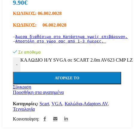
9.90
€
ΚΩΔΙΚΟΣ:
06.002.0028
ΚΩΔΙΚΟΣ: 06.002.0028
-
Άμεσα διαθέσιμο στο Κατάστημα χωρίς επιβάρυνση.
-
Αποστόλη στο χώρο σας από 1-3 ήμερες. 
Σε απόθεμα
ΚΑΛΩΔΙΟ Η/Υ SVGA σε SCART 2.0m AV623 CMP LZ 
-
ΑΓΌΡΑΣΕ ΤΟ
Σύγκριση
Προσθήκη στα αγαπημένα
Κατηγορίες:
Scart
,
VGA
,
Καλώδια-Adaptors AV
,
Τεχνολογία
Κοινοποίηση: