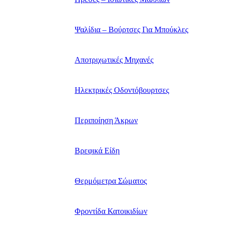
Ψαλίδια – Βούρτσες Για Μπούκλες
Αποτριχωτικές Μηχανές
Ηλεκτρικές Οδοντόβουρτσες
Περιποίηση Άκρων
Βρεφικά Είδη
Θερμόμετρα Σώματος
Φροντίδα Κατοικιδίων