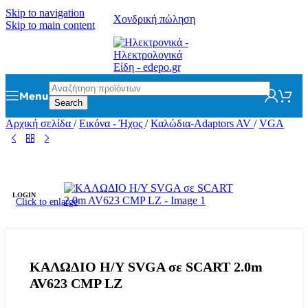
Skip to navigation
Χονδρική πώληση
Skip to main content
Menu
Search
Αρχική σελίδα
/
Εικόνα - Ήχος
/
Καλώδια-Adaptors AV
/
VGA
LOGIN
Click to enlarge
ΚΑΛΩΔΙΟ Η/Υ SVGA σε SCART 2.0m
AV623 CMP LZ