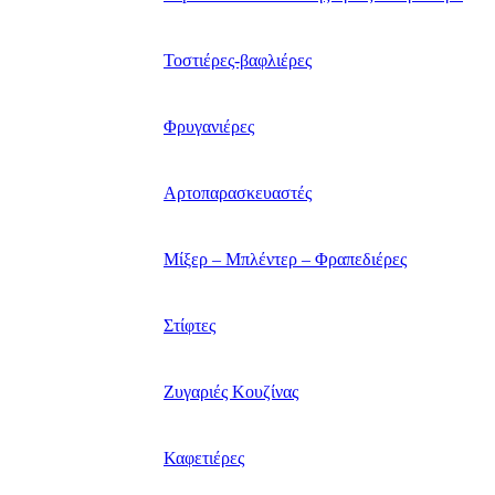
Τοστιέρες-βαφλιέρες
Φρυγανιέρες
Αρτοπαρασκευαστές
Μίξερ – Μπλέντερ – Φραπεδιέρες
Στίφτες
Ζυγαριές Κουζίνας
Καφετιέρες