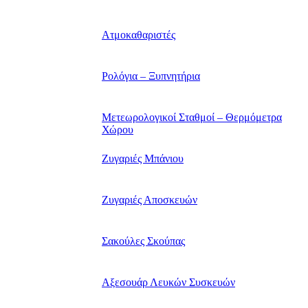
Ατμοκαθαριστές
Ρολόγια – Ξυπνητήρια
Μετεωρολογικοί Σταθμοί – Θερμόμετρα
Χώρου
Ζυγαριές Μπάνιου
Ζυγαριές Αποσκευών
Σακούλες Σκούπας
Αξεσουάρ Λευκών Συσκευών