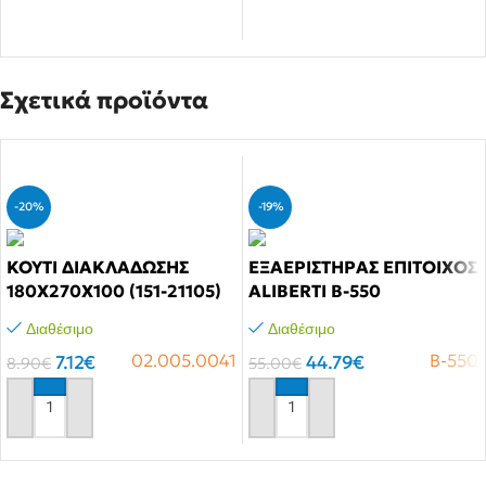
Αγόρασε το
Σχετικά προϊόντα
-20%
-19%
ΚΟΥΤΙ ΔΙΑΚΛΑΔΩΣΗΣ
ΕΞΑΕΡΙΣTΗΡΑΣ ΕΠΙΤΟΙΧΟΣ
180Χ270Χ100 (151-21105)
ALIBERTI B-550
Διαθέσιμο
Διαθέσιμο
02.005.0041
B-550
7.12
€
44.79
€
8.90
€
55.00
€
Αγόρασε το
Αγόρασε το