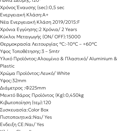
Γωνία Δέσμης:
120°
Χρόνος Έναυσης (sec):
0,5 sec
Ενεργειακή Κλάση:
A+
Νέα Ενεργειακή Κλάση 2019/2015:
F
Χρόνια Εγγύησης:
2 Χρόνια/ 2 Years
Κύκλοι Μεταγωγής (ON/ OFF):
15000
Θερμοκρασία Λειτουργίας °C:
-10°C – +60°C
Ύψος Τοποθέτησης:
3 – 5mtr
Υλικό Προϊόντος:
Αλουμίνιο & Πλαστικό/ Aluminium &
Plastic
Χρώμα Προϊόντος:
Λευκό/ White
Ύψος:
32mm
Διάμετρος :
Φ225mm
Μεικτό Βάρος Προϊόντος (Kg):
0,450kg
Κιβωτοποίηση (τεμ):
120
Συσκευασία:
Color Box
Πιστοποιητικά:
Ναι/ Yes
Ένδειξη CE:
Ναι/ Yes