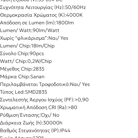
Συχνότητα Λειτουργίας (Hz):
50/60Hz
Θερμοκρασία Χρώματος (K):
4000K
Απόδοση σε Lumen (lm):
1800lm
Lumen/ Watt:
90lm/Watt
Χωρίς “φλικάρισμα”:
Ναι/ Yes
Lumen/ Chip:
18lm/Chip
Σύνολο Chip:
90pcs
Watt/ Chip:
0,2W/Chip
Μέγεθος Chip:
2835
Μάρκα Chip:
Sanan
Περιλαμβάνεται Τροφοδοτικό:
Ναι/ Yes
Τύπος Led:
SMD2835
Συντελεστής Άεργου Ισχύος (PF):
>0,90
Χρωματική Απόδοση CRI (Ra):
>80
Ρύθμιση Έντασης:
Όχι/ No
Διάρκεια Ζωής (h):
30000h
Βαθμός Στεγανότητας (IP):
IP44