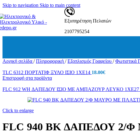
Δεματικά-Ροκα
Skip to navigation
Skip to main content
Ταινίες Μονωτικές – Συσκευασίας
Ατσαλίνες
Λαμπτήρες
Εξυπηρέτηση Πελατών
Λαμπτήρες Φθορισμού
Λαμπτήρες Φθορισμού PL
2107795254
Λαμπτήρες Φθορισμού – Κυκλικοί
Λαμπτήρες Ιωδίνης
Λάμπες Πυρακτώσεως
Λάμπες Για Θερμάστρες
Λαμπτήρες Χοιροστασίου
Αρχική σελίδα
/
Πληροφορική
/
Εξοπλισμός Γραφείου
/
Φωτιστικά 
Λαμπτήρες LED
Λαμπτήρες LED B22
TLC 6312 ΠΟΡΤΑΤΙΦ ΞΥΛΟ ΙΣΙΟ 1ΧΕ14
18.00
€
E14
Επιστροφή στα προϊόντα
E27
Λαμπτήρες LED G9 / G4/R7S
FLC 912 WH ΔΑΠΕΔΟΥ ΙΣΙΟ ΜΕ ΑΜΠΑΖΟΥΡ ΛΕΥΚΟ 1ΧΕ2
Λαμπτήρες LED G53 / G5.3
Λαμπτήρες LED GU10-ΜΡ16
Λαμπτήρες LED TUBE T5 / T8
Λαμπτήρες LED 42V
Click to enlarge
Φωτιστικά
Ηλιακά Φωτιστικά
FLC 940 BK ΔΑΠΕΔΟΥ 2/
Φωτιστικά οροφής LED
Φωτιστικά Επιτοίχια
Φωτιστικά Ντουλάπας