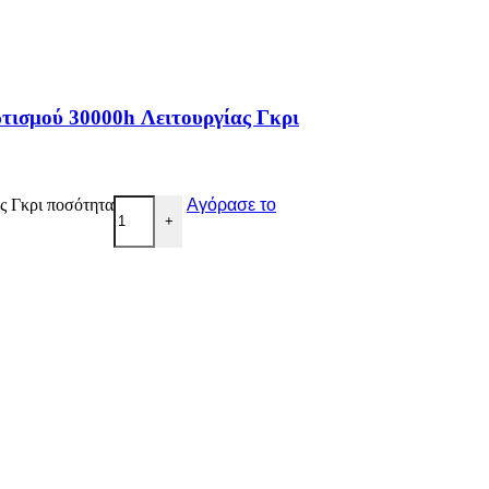
τισμού 30000h Λειτουργίας Γκρι
ς Γκρι ποσότητα
Αγόρασε το
+