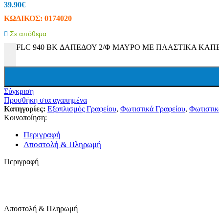
Ταινίες LED (Λεντοταινίες)
39.90
€
Προβολείς
ΚΩΔΙΚΟΣ:
0174020
Wifi LED Φωτισμός
Πορτατίφ
Σε απόθεμα
Φωτάκια Νυκτός
FLC 940 BK ΔΑΠΕΔΟΥ 2/Φ ΜΑΥΡΟ ΜΕ ΠΛΑΣΤΙΚΑ ΚΑΠΕΛ
Μπαλαντέζες Συνεργείου
-
Φακοί
Ντουί
Πολύπριζα-Μπαλαντέζες
Πολύπριζα Με Καλώδιο
Σύγκριση
Πολύπριζα & Ασφαλείας
Προσθήκη στα αγαπημένα
Πρίζες Τηλεχειριζόμενες
Κατηγορίες:
Εξοπλισμός Γραφείου
,
Φωτιστικά Γραφείου
,
Φωτιστικ
Μπαλαντέζες
Κοινοποίηση:
Στροφεία
Φις – Adapters
Περιγραφή
Μετρητές
Αποστολή & Πληρωμή
Κιλοβατοωρόμετρα
Αμπερόμετρα
Περιγραφή
Βολτόμετρα
Χριστουγεννιάτικα
Ρεύματος
Μπαταρίας
Ηλιακός Συλλέκτης
Τζάκια – Προτζέκτορας
Αποστολή & Πληρωμή
Μπαταρίες – Φορτιστές