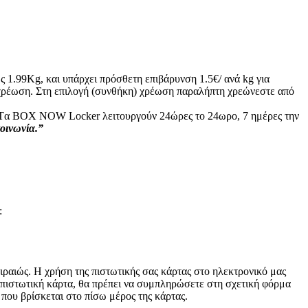
ς 1.99Kg, και υπάρχει πρόσθετη επιβάρυνση 1.5€/ ανά kg για
ή χρέωση. Στη επιλογή (συνθήκη) χρέωση παραλήπτη χρεώνεστε από
ς: Tα ΒΟΧ ΝΟW Locker λειτουργούν 24ώρες το 24ωρο, 7 ημέρες την
κοινωνία.”
:
ραιώς. Η χρήση της πιστωτικής σας κάρτας στο ηλεκτρονικό μας
 πιστωτική κάρτα, θα πρέπει να συμπληρώσετε στη σχετική φόρμα
 που βρίσκεται στο πίσω μέρος της κάρτας.