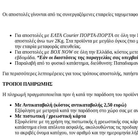
Μπαταρίες – Φορτιστές
Μπαταριοθήκες
Οι αποστολές γίνονται από τις συνεργαζόμενες εταιρείες ταχυ
Μπαταρίες Silver Oxide – Βαρηκοΐας
Αλκαλικές Μπαταρίες
Επαναφορτιζόμενες Μπαταρίες
Για αποστολές με
ΕΛΤΑ Courier ΠΟΡΤΑ-ΠΟΡΤΑ
σε όλη την 
Μπαταρίες Λιθίου
αποστολές άνω των 2Κg. Στα προϊόντα με μεγάλο όγκος (πιο 
Μπαταρίες Μολύβδου
την εταιρία μεταφοράς απευθείας.
Τροφοδοτικά
Για αποστολές με
BOX NOW
σε όλη την Ελλάδα, κόστος μετα
Φορτιστές
εβδομάδα.
“Εάν οι διαστάσεις της παραγγελίας σας υπερβαί
Μετατροπέας Τάσης Inverter
Παραλαβή από το φυσικό κατάστημα, διεύθυνση: Παπαδιαμαν
Επίγεια – Δορυφορική Λήψη
Για περισσότερες λεπτομέρειες για τους τρόπους αποστολής, πατήσ
Επίγεια – Δορυφορική Λήψη
Κεραίες Εξωτερικές
ΤΡΟΠΟΙ ΠΛΗΡΩΜΗΣ
Κεραίες Εσωτερικές
Ψηφιακοί Δέκτες
Η πληρωμή πραγματοποιείται πριν ή κατά την παράδοση του προϊόντ
Δορυφορικοί Δέκτες
Πεδιόμετρα
Με Αντικαταβολή (κόστος αντικαταβολής 2,50 ευρώ)
Ενισχυτές Modulator
Εξόφληση με μετρητά κατά την παράδοση στο χώρο σας με αν
Διακλαδωτές – Splitter
Με πιστωτική / χρεωστική κάρτα
Πρίζες-Adaptors ΦΙΣ TV (RF-F) Διάφορα
Εξοφλείστε με τη χρήση της πιστωτικής ή χρεωστικής σας κά
Καλώδια Κεραίας
κατάστημα είναι απόλυτα ασφαλής, ακολουθώντας τις προδιαγ
Εικόνα – Ήχος
το ακριβές όνομα κατόχου, τον αριθμό και την ημερομηνία λή