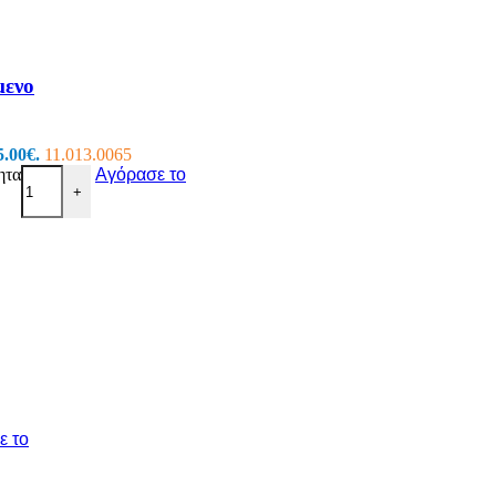
μενο
5.00€.
11.013.0065
ητα
Αγόρασε το
+
ε το