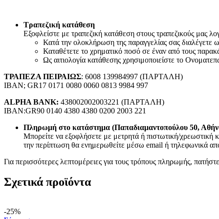
Συσκευές Εικόνας
Τηλεοράσεις
TV Box
Τραπεζική κατάθεση
Ψηφιακές Βιντεοκάμερες
Εξοφλείστε με τραπεζική κατάθεση στους τραπεζικούς μας λογα
Παιδικές Κάμερες
Κατά την ολοκλήρωση της παραγγελίας σας διαλέγετε
Αναμεταδότες
Καταθέτετε το χρηματικό ποσό σε έναν από τους παρακ
DVD
Ως αιτιολογία κατάθεσης χρησιμοποιείστε το Ονοματεπ
Τηλεχειριστήρια TV
Συσκευές Ήχου
ΤΡΑΠΕΖΑ ΠΕΙΡΑΙΩΣ
: 6008 139984997 (ΠΑΡΤΑΛΗ)
Πικάπ
IBAN; GR17 0171 0080 0060 0813 9984 997
Ραδιόφωνα
CD Players/Hi-Fi
ALPHA BANK:
438002002003221 (ΠΑΡΤΑΛΗ)
MP3 & MP4 Players
IBAN:GR90 0140 4380 4380 0200 2003 221
Φορητά ηχεία
Αξεσουάρ Εικόνας & Ήχου
Πληρωμή στο κατάστημα (Παπαδιαμαντοπούλου 50, Αθήν
CD/DVD Δίσκοι
Μπορείτε να εξοφλήσετε με μετρητά ή πιστωτική/χρεωστική κ
Ακουστικά
την περίπτωση θα ενημερωθείτε μέσω email ή τηλεφωνικά από
Μετατροπείς
Για περισσότερες λεπτομέρειες για τους τρόπους πληρωμής, πατήστ
Μικρόφωνα
Βάσεις TV & Ηχείων
Καλώδια-Adaptors AV
Σχετικά προϊόντα
2.50mm²-3.50mm²-6.30mm² (JACK)
Scart
Καλώδια Οπτικής Ίνας (Toslink)
-25%
HDMI