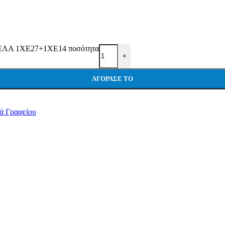
Α 1ΧΕ27+1ΧΕ14 ποσότητα
+
ΑΓΌΡΑΣΕ ΤΟ
ά Γραφείου