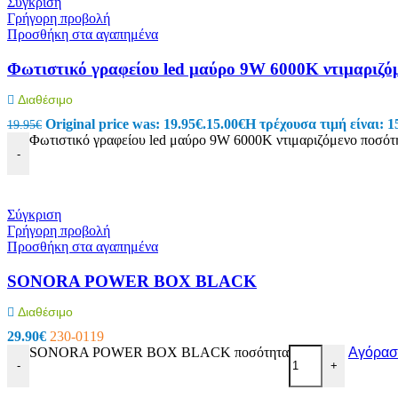
Σύγκριση
RCA
Γρήγορη προβολή
Canon Speakon
Προσθήκη στα αγαπημένα
BNC
Καλώδια Ηχείων
Φωτιστικό γραφείου led μαύρο 9W 6000Κ ντιμαριζό
Εικόνα – Ήχος
Φωτογραφικά
Διαθέσιμο
Ηχοσυστήματα Αυτοκινήτου
Τηλεφωνία
Original price was: 19.95€.
15.00
€
Η τρέχουσα τιμή είναι: 1
19.95
€
Φωτιστικό γραφείου led μαύρο 9W 6000Κ ντιμαριζόμενο ποσότ
Σταθερή Τηλεφωνία
-
Επιτραπέζιες Συσκευές
Ασύρματες Συσκευές
Ακουστικά σταθερής τηλεφωνίας
Καλώδια Δικτύου
Σύγκριση
Αντάπτορες
Γρήγορη προβολή
Splitters – Φίλτρα
Προσθήκη στα αγαπημένα
Πρίζες Τηλεφώνου
Κινητή Τηλεφωνία
SONORA POWER BOX BLACK
Κινητά Τηλέφωνα
Smartphones
Διαθέσιμο
Αξεσουάρ Κινητών Original
29.90
€
230-0119
Καλώδια Φόρτισης Κινητών
SONORA POWER BOX BLACK ποσότητα
Αγόρασ
Hands Free
-
+
Bluetooth Ακουστικά
Smartwatches