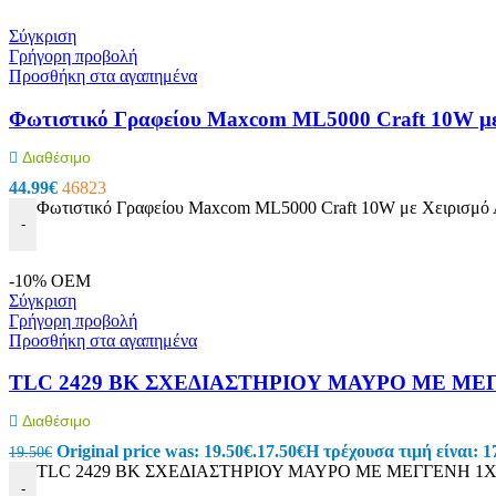
Power Bank
Κινητή Τηλεφωνία
Σύγκριση
Φορτιστές Κινητών
Γρήγορη προβολή
Σετ Φορτιστές Κινητών USB
Προσθήκη στα αγαπημένα
Φορτιστές Αυτοκινήτου USB
Μετατροπείς
Φωτιστικό Γραφείου Maxcom ML5000 Craft 10W με 
Selfie Stick
Βάσεις Στήριξης
Διαθέσιμο
Διάφορα Αξεσουάρ
44.99
€
46823
Συστήματα οπτικών ινών
Φωτιστικό Γραφείου Maxcom ML5000 Craft 10W με Χειρισμό Α
Καλώδια οπτικής ινας
-
Εξαρτήματα οπτικών ινών
Εργαλεία οπτικών ινών
Ηλεκτρονικά
-10%
OEM
Σύγκριση
Ηλεκτρονικά
Γρήγορη προβολή
Ηλεκτρονικά Εξαρτήματα
Προσθήκη στα αγαπημένα
Θερμικές Ασφάλειες
Ανεμιστήρες
TLC 2429 BK ΣΧΕΔΙΑΣΤΗΡΙΟΥ ΜΑΥΡΟ ΜΕ ΜΕ
Φωτοβολταϊκά
Πυκνωτές
Διαθέσιμο
Ηλεκτρολυτικοί
Κλιματιστικών – Air Conditioner
Original price was: 19.50€.
17.50
€
Η τρέχουσα τιμή είναι: 1
19.50
€
Μόνιμης Λειτουργίας
TLC 2429 BK ΣΧΕΔΙΑΣΤΗΡΙΟΥ ΜΑΥΡΟ ΜΕ ΜΕΓΓΕΝΗ 1ΧΕ
Πολυπροπυλενίου Ανεμιστήρων
-