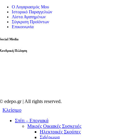
Εργαλεία
Ο Λογαριασμός Μου
Πρέσες – Μυτοτσίμπιδα
Ιστορικό Παραγγελιών
Σπρέι – Καθαριστικά
Λίστα Αγαπημένων
Πιστόλια Σιλικόνης
Σύγκριση Προϊόντων
Καταμετρητής Χαρτονομισμάτων
Επικοινωνία
Μεγεθυντικοί Φακοί
Παρελκόμενα Service
Social Media
Εργαλεία – Όργανα – Αυτοκίνητο
Ηλεκτρικά Εργαλεία
Χονδρική Πώληση
Φακοί
Μπαλαντέζες Συνεργείου
Είδη Αυτοκινήτου
© edepo.gr | All rights reserved.
Κλείσιμο
Σπίτι – Εποχιακά
Μικρές Οικιακές Συσκευές
Ηλεκτρικές Σκούπες
Σιδέρωμα