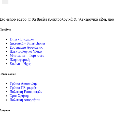
Εργαλεία – Όργανα – Αυτοκίνητο
Όργανα Μέτρησης
Πολύμετρα
Στο eshop edepo.gr θα βρείτε ηλεκτρολογικά & ηλεκτρονικά είδη, προ
Testers
Tester Μπαταριών
Ειδικά Θερμόμετρα
Προϊόντα
Μεγγόμετρα
Πεδιόμετρα
Σπίτι - Εποχιακά
Όργανα Μέτρησης
Δικτυακά - Smartphones
Ανεμόμετρα
Συστήματα Ασφαλείας
Ηλεκτρολογικό Υλικό
Αμπεροτσιμπίδες
Μπαταρίες - Φορτιστές
Μετρητές Αποστάσεων & Παχύμετρα
Πληροφορική
ΑΝΙΧΝΕΥΤΗΣ ΤΑΣΗΣ-ΚΑΛΩΔΙΩΝ
Εικόνα - Ήχος
Στροφόμετρα
Ντεσιμπελόμετρα
Πληροφορίες
Τροφοδοτικά Πάγκου
Ακροδέκτες Πολυμέτρων
Τρόποι Αποστολής
Εργαλεία
Τρόποι Πληρωμής
Κατσαβίδια – Απογυμνωτές
Πολιτική Επιστροφών
Πένσες & Κόφτες
Όροι Χρήσης
Σετ Εργαλείων
Πολιτική Απορρήτου
Ανιχνευτές Μετάλλων
Κολλητήρια – Εξαρτήματα
Χρήσιμα
Κροκοδειλάκια