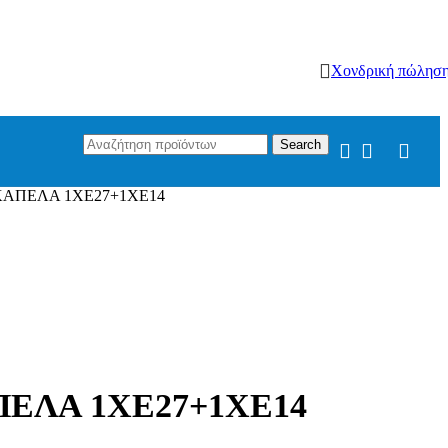
Χονδρική πώλησ
Search
ΚΑΠΕΛΑ 1ΧΕ27+1ΧΕ14
ΠΕΛΑ 1ΧΕ27+1ΧΕ14