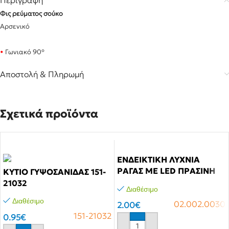
Περιγραφή
Φις ρεύματος σούκο
Αρσενικό
•
Γωνιακό 90°
Αποστολή & Πληρωμή
Σχετικά προϊόντα
ΕΝΔΕΙΚΤΙΚΗ ΛΥΧΝΙΑ
ΡΑΓΑΣ ΜΕ LED ΠΡΑΣΙΝΗ
KΥTΙΟ ΓYΨOΣANIΔAΣ 151-
XDLM1 XND
21032
Διαθέσιμο
Διαθέσιμο
02.002.0030
2.00
€
151-21032
0.95
€