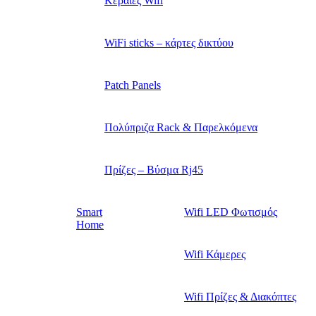
Κεραίες Wifi
WiFi sticks – κάρτες δικτύου
Patch Panels
Πολύπριζα Rack & Παρελκόμενα
Πρίζες – Βύσμα Rj45
Smart
Wifi LED Φωτισμός
Home
Wifi Κάμερες
Wifi Πρίζες & Διακόπτες