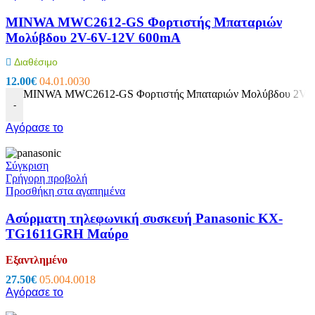
MINWA MWC2612-GS Φορτιστής Μπαταριών
Μολύβδου 2V-6V-12V 600mA
Διαθέσιμο
12.00
€
04.01.0030
MINWA MWC2612-GS Φορτιστής Μπαταριών Μολύβδου 2V-6
-
Αγόρασε το
Σύγκριση
Γρήγορη προβολή
Προσθήκη στα αγαπημένα
Ασύρματη τηλεφωνική συσκευή Panasonic KX-
TG1611GRH Μαύρο
Εξαντλημένο
27.50
€
05.004.0018
Αγόρασε το