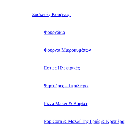
Συσκευές Κουζίνας.
Φουρνάκια
Φούρνοι Μικροκυμάτων
Εστίες Ηλεκτρικές
Ψηστιέρες – Γκριλιέρες
Pizza Maker & Βάφλες
Pop Corn & Μαλλί Της Γριάς & Κρεπιέρα