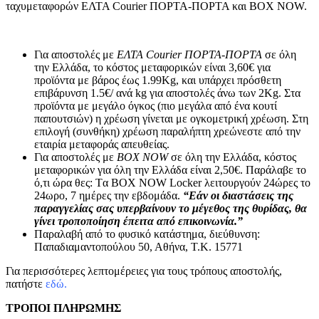
ταχυμεταφορών ΕΛΤΑ Courier ΠΟΡΤΑ-ΠΟΡΤΑ και BOX NOW.
Για αποστολές με
ΕΛΤΑ Courier ΠΟΡΤΑ-ΠΟΡΤΑ
σε όλη
την Ελλάδα, το κόστος μεταφορικών είναι 3,60€ για
προϊόντα με βάρος έως 1.99Kg, και υπάρχει πρόσθετη
επιβάρυνση 1.5€/ ανά kg για αποστολές άνω των 2Κg. Στα
προϊόντα με μεγάλο όγκος (πιο μεγάλα από ένα κουτί
παπουτσιών) η χρέωση γίνεται με ογκομετρική χρέωση. Στη
επιλογή (συνθήκη) χρέωση παραλήπτη χρεώνεστε από την
εταιρία μεταφοράς απευθείας.
Για αποστολές με
BOX NOW
σε όλη την Ελλάδα, κόστος
μεταφορικών για όλη την Ελλάδα είναι 2,50€. Παράλαβε το
ό,τι ώρα θες: Tα ΒΟΧ ΝΟW Locker λειτουργούν 24ώρες το
24ωρο, 7 ημέρες την εβδομάδα.
“Εάν οι διαστάσεις της
παραγγελίας σας υπερβαίνουν το μέγεθος της θυρίδας, θα
γίνει τροποποίηση έπειτα από επικοινωνία.”
Παραλαβή από το φυσικό κατάστημα, διεύθυνση:
Παπαδιαμαντοπούλου 50, Αθήνα, Τ.Κ. 15771
Για περισσότερες λεπτομέρειες για τους τρόπους αποστολής,
πατήστε
εδώ.
ΤΡΟΠΟΙ ΠΛΗΡΩΜΗΣ