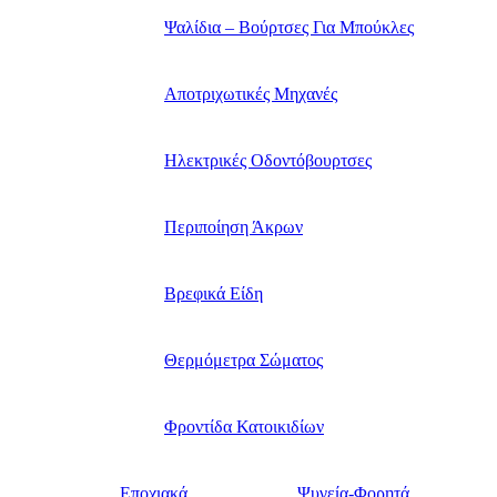
Ψαλίδια – Βούρτσες Για Μπούκλες
Αποτριχωτικές Μηχανές
Ηλεκτρικές Οδοντόβουρτσες
Περιποίηση Άκρων
Βρεφικά Είδη
Θερμόμετρα Σώματος
Φροντίδα Κατοικιδίων
Εποχιακά
Ψυγεία-Φορητά