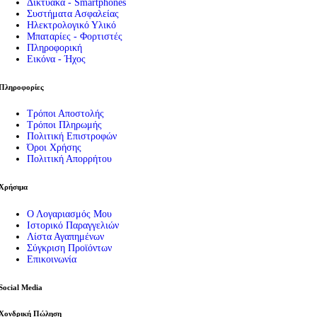
Δικτυακά - Smartphones
Συστήματα Ασφαλείας
Ηλεκτρολογικό Υλικό
Μπαταρίες - Φορτιστές
Πληροφορική
Εικόνα - Ήχος
Πληροφορίες
Τρόποι Αποστολής
Τρόποι Πληρωμής
Πολιτική Επιστροφών
Όροι Χρήσης
Πολιτική Απορρήτου
Χρήσιμα
Ο Λογαριασμός Μου
Ιστορικό Παραγγελιών
Λίστα Αγαπημένων
Σύγκριση Προϊόντων
Επικοινωνία
Social Media
Χονδρική Πώληση