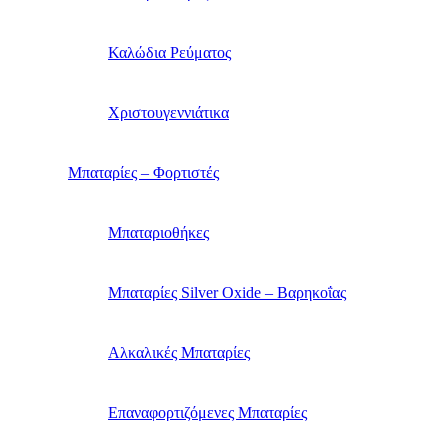
Καλώδια Ρεύματος
Χριστουγεννιάτικα
Μπαταρίες – Φορτιστές
Μπαταριοθήκες
Μπαταρίες Silver Oxide – Βαρηκοΐας
Αλκαλικές Μπαταρίες
Επαναφορτιζόμενες Μπαταρίες