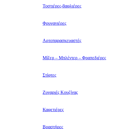
Τοστιέρες-βαφλιέρες
Φρυγανιέρες
Αρτοπαρασκευαστές
Μίξερ – Μπλέντερ – Φραπεδιέρες
Στίφτες
Ζυγαριές Κουζίνας
Καφετιέρες
Βραστήρες