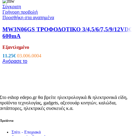
Σύγκριση
Γρήγορη προβολή
Προσθήκη στα αγαπημένα
MW3N06GS ΤΡΟΦΟΔΟΤΙΚΟ 3/4,5/6/7,5/9/12VDC
600mA
Εξαντλημένο
11.25
€
03.006.0004
Αγόρασε το
Στο eshop edepo.gr θα βρείτε ηλεκτρολογικά & ηλεκτρονικά είδη,
προϊόντα τεχνολογίας, gadgets, αξεσουάρ κινητών, καλώδια,
αντάπτορες, ηλεκτρικές συσκευές κ.α.
Προϊόντα
Σπίτι - Εποχιακά