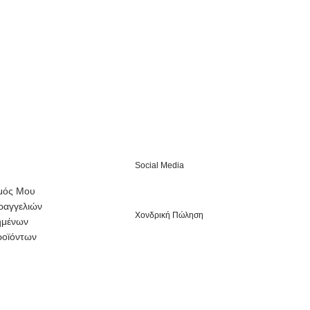
Social Media
μός Μου
ραγγελιών
Χονδρική Πώληση
ημένων
ροϊόντων