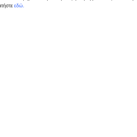
ατήστε
εδώ
.