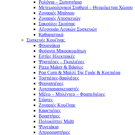
Ρολόγια – Ξυπνητήρια
Μετεωρολογικοί Σταθμοί – Θερμόμετρα Χώρου
Ζυγαριές Μπάνιου
Ζυγαριές Αποσκευών
Σακούλες Σκούπας
Αξεσουάρ Λευκών Συσκευών
Καθαριστικά
Συσκευές Κουζίνας.
Φουρνάκια
Φούρνοι Μικροκυμάτων
Εστίες Ηλεκτρικές
Ψηστιέρες – Γκριλιέρες
Pizza Maker & Βάφλες
Pop Corn & Μαλλί Της Γριάς & Κρεπιέρα
Τοστιέρες-βαφλιέρες
Φρυγανιέρες
Αρτοπαρασκευαστές
Μίξερ – Μπλέντερ – Φραπεδιέρες
Στίφτες
Ζυγαριές Κουζίνας
Καφετιέρες
Βραστήρες
Πολυκόπτες Multi
Ψυγειάκια
Απορροφητήρες