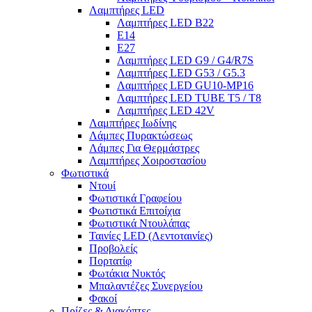
Λαμπτήρες LED
Λαμπτήρες LED B22
E14
E27
Λαμπτήρες LED G9 / G4/R7S
Λαμπτήρες LED G53 / G5.3
Λαμπτήρες LED GU10-ΜΡ16
Λαμπτήρες LED TUBE T5 / T8
Λαμπτήρες LED 42V
Λαμπτήρες Ιωδίνης
Λάμπες Πυρακτώσεως
Λάμπες Για Θερμάστρες
Λαμπτήρες Χοιροστασίου
Φωτιστικά
Ντουί
Φωτιστικά Γραφείου
Φωτιστικά Επιτοίχια
Φωτιστικά Ντουλάπας
Ταινίες LED (Λεντοταινίες)
Προβολείς
Πορτατίφ
Φωτάκια Νυκτός
Μπαλαντέζες Συνεργείου
Φακοί
Πρίζες & Διακόπτες