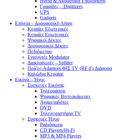
Ηχεία & Ακουστικά Υπολογιστή
Γραφίδες – Digitizers
UPS
Gadgets
Επίγεια – Δορυφορική Λήψη
Κεραίες Εξωτερικές
Κεραίες Εσωτερικές
Ψηφιακοί Δέκτες
Δορυφορικοί Δέκτες
Πεδιόμετρα
Ενισχυτές Modulator
Διακλαδωτές – Splitter
Πρίζες-Adaptors ΦΙΣ TV (RF-F) Διάφορα
Καλώδια Κεραίας
Εικόνα – Ήχος
Συσκευές Εικόνας
Τηλεοράσεις
Ψηφιακές Βιντεοκάμερες
Αναμεταδότες
DVD
Τηλεχειριστήρια TV
Συσκευές Ήχου
Ραδιόφωνα
CD Players/Hi-Fi
MP3 & MP4 Players