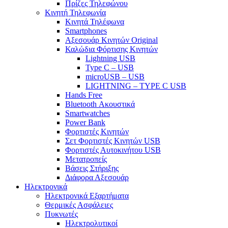
Πρίζες Τηλεφώνου
Κινητή Τηλεφωνία
Κινητά Τηλέφωνα
Smartphones
Αξεσουάρ Κινητών Original
Καλώδια Φόρτισης Κινητών
Lightning USB
Type C – USB
microUSB – USB
LIGHTNING – TYPE C USB
Hands Free
Bluetooth Ακουστικά
Smartwatches
Power Bank
Φορτιστές Κινητών
Σετ Φορτιστές Κινητών USB
Φορτιστές Αυτοκινήτου USB
Μετατροπείς
Βάσεις Στήριξης
Διάφορα Αξεσουάρ
Ηλεκτρονικά
Ηλεκτρονικά Εξαρτήματα
Θερμικές Ασφάλειες
Πυκνωτές
Ηλεκτρολυτικοί