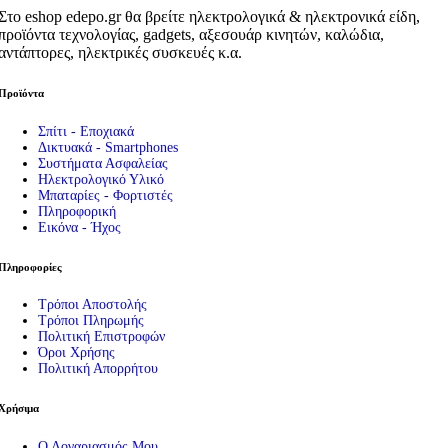
Στο eshop edepo.gr θα βρείτε ηλεκτρολογικά & ηλεκτρονικά είδη,
προϊόντα τεχνολογίας, gadgets, αξεσουάρ κινητών, καλώδια,
αντάπτορες, ηλεκτρικές συσκευές κ.α.
Προϊόντα
Σπίτι - Εποχιακά
Δικτυακά - Smartphones
Συστήματα Ασφαλείας
Ηλεκτρολογικό Υλικό
Μπαταρίες - Φορτιστές
Πληροφορική
Εικόνα - Ήχος
Πληροφορίες
Τρόποι Αποστολής
Τρόποι Πληρωμής
Πολιτική Επιστροφών
Όροι Χρήσης
Πολιτική Απορρήτου
Χρήσιμα
Ο Λογαριασμός Μου