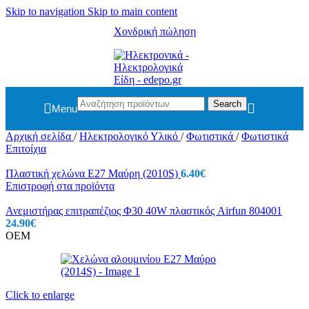
Skip to navigation
Skip to main content
Χονδρική πώληση
Search
Menu
Αρχική σελίδα
/
Ηλεκτρολογικό Υλικό
/
Φωτιστικά
/
Φωτιστικά
Επιτοίχια
Πλαστική χελώνα E27 Μαύρη (2010S)
6.40
€
Επιστροφή στα προϊόντα
Ανεμιστήρας επιτραπέζιος Φ30 40W πλαστικός Airfun 804001
24.90
€
OEM
Click to enlarge