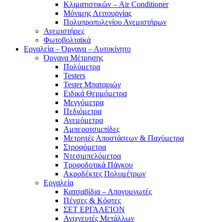
Κλιματιστικών – Air Conditioner
Μόνιμης Λειτουργίας
Πολυπροπυλενίου Ανεμιστήρων
Ανεμιστήρες
Φωτοβολταϊκά
Εργαλεία – Όργανα – Αυτοκίνητο
Όργανα Μέτρησης
Πολύμετρα
Testers
Tester Μπαταριών
Ειδικά Θερμόμετρα
Μεγγόμετρα
Πεδιόμετρα
Ανεμόμετρα
Αμπεροτσιμπίδες
Μετρητές Αποστάσεων & Παχύμετρα
Στροφόμετρα
Ντεσιμπελόμετρα
Τροφοδοτικά Πάγκου
Ακροδέκτες Πολυμέτρων
Εργαλεία
Κατσαβίδια – Απογυμνωτές
Πένσες & Κόφτες
ΣΕΤ ΕΡΓΑΛΕΊΟΝ
Ανιχνευτές Μετάλλων