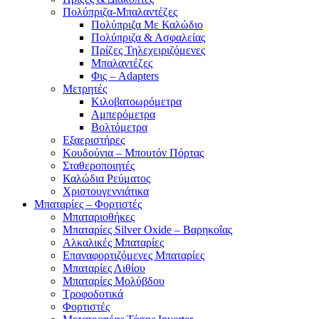
Πολύπριζα-Μπαλαντέζες
Πολύπριζα Με Καλώδιο
Πολύπριζα & Ασφαλείας
Πρίζες Τηλεχειριζόμενες
Μπαλαντέζες
Φις – Adapters
Μετρητές
Κιλοβατοωρόμετρα
Αμπερόμετρα
Βολτόμετρα
Εξαεριστήρες
Κουδούνια – Μπουτόν Πόρτας
Σταθεροποιητές
Καλώδια Ρεύματος
Χριστουγεννιάτικα
Μπαταρίες – Φορτιστές
Μπαταριοθήκες
Μπαταρίες Silver Oxide – Βαρηκοΐας
Αλκαλικές Μπαταρίες
Επαναφορτιζόμενες Μπαταρίες
Μπαταρίες Λιθίου
Μπαταρίες Μολύβδου
Τροφοδοτικά
Φορτιστές