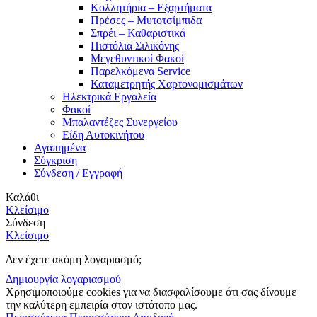
Κολλητήρια – Εξαρτήματα
Πρέσες – Μυτοτσίμπιδα
Σπρέι – Καθαριστικά
Πιστόλια Σιλικόνης
Μεγεθυντικοί Φακοί
Παρελκόμενα Service
Καταμετρητής Χαρτονομισμάτων
Ηλεκτρικά Εργαλεία
Φακοί
Μπαλαντέζες Συνεργείου
Είδη Αυτοκινήτου
Αγαπημένα
Σύγκριση
Σύνδεση / Εγγραφή
Καλάθι
Κλείσιμο
Σύνδεση
Κλείσιμο
Δεν έχετε ακόμη λογαριασμό;
Δημιουργία λογαριασμού
Χρησιμοποιούμε cookies για να διασφαλίσουμε ότι σας δίνουμε
την καλύτερη εμπειρία στον ιστότοπο μας.