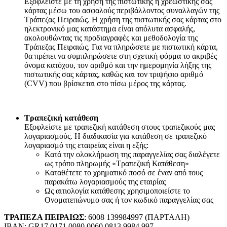
Εξοφλείστε με τη χρήση της πιστωτικής ή χρεωστικής σας
κάρτας μέσω του ασφαλούς περιβάλλοντος συναλλαγών της
Τράπεζας Πειραιώς. Η χρήση της πιστωτικής σας κάρτας στο
ηλεκτρονικό μας κατάστημα είναι απόλυτα ασφαλής,
ακολουθώντας τις προδιαγραφές και μεθοδολογία της
Τράπεζας Πειραιώς. Για να πληρώσετε με πιστωτική κάρτα,
θα πρέπει να συμπληρώσετε στη σχετική φόρμα το ακριβές
όνομα κατόχου, τον αριθμό και την ημερομηνία λήξης της
πιστωτικής σας κάρτας, καθώς και τον τριψήφιο αριθμό
(CVV) που βρίσκεται στο πίσω μέρος της κάρτας.
Τραπεζική κατάθεση
Εξοφλείστε με τραπεζική κατάθεση στους τραπεζικούς μας
λογαριασμούς. Η διαδικασία για κατάθεση σε τραπεζικό
λογαριασμό της εταιρείας είναι η εξής:
Κατά την ολοκλήρωση της παραγγελίας σας διαλέγετε
ως τρόπο πληρωμής «Τραπεζική Κατάθεση»
Καταθέτετε το χρηματικό ποσό σε έναν από τους
παρακάτω λογαριασμούς της εταιρίας
Ως αιτιολογία κατάθεσης χρησιμοποιείστε το
Ονοματεπώνυμο σας ή τον κωδικό παραγγελίας σας
ΤΡΑΠΕΖΑ ΠΕΙΡΑΙΩΣ
: 6008 139984997 (ΠΑΡΤΑΛΗ)
IBAN; GR17 0171 0080 0060 0813 9984 997