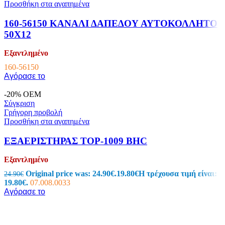
Προσθήκη στα αγαπημένα
160-56150 ΚΑΝΑΛΙ ΔΑΠΕΔΟΥ ΑΥΤΟΚΟΛΛΗΤΟ
50X12
Εξαντλημένο
160-56150
Αγόρασε το
-20%
OEM
Σύγκριση
Γρήγορη προβολή
Προσθήκη στα αγαπημένα
ΕΞΑΕΡΙΣΤΗΡΑΣ TOP-1009 BHC
Εξαντλημένο
Original price was: 24.90€.
19.80
€
Η τρέχουσα τιμή είναι:
24.90
€
19.80€.
07.008.0033
Αγόρασε το