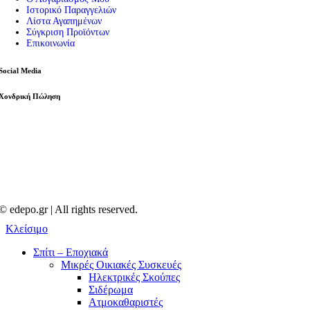
Ιστορικό Παραγγελιών
Λίστα Αγαπημένων
Σύγκριση Προϊόντων
Επικοινωνία
Social Media
Χονδρική Πώληση
© edepo.gr | All rights reserved.
Κλείσιμο
Σπίτι – Εποχιακά
Μικρές Οικιακές Συσκευές
Ηλεκτρικές Σκούπες
Σιδέρωμα
Ατμοκαθαριστές