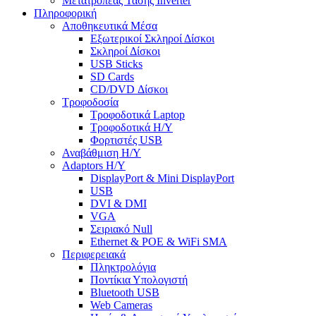
Μετατροπέας Τάσης Inverter
Πληροφορική
Αποθηκευτικά Μέσα
Εξωτερικοί Σκληροί Δίσκοι
Σκληροί Δίσκοι
USB Sticks
SD Cards
CD/DVD Δίσκοι
Τροφοδοσία
Τροφοδοτικά Laptop
Τροφοδοτικά Η/Υ
Φορτιστές USB
Αναβάθμιση Η/Υ
Adaptors Η/Υ
DisplayPort & Mini DisplayPort
USB
DVI & DMI
VGA
Σειριακό Null
Ethernet & POE & WiFi SMA
Περιφερειακά
Πληκτρολόγια
Ποντίκια Υπολογιστή
Bluetooth USB
Web Cameras