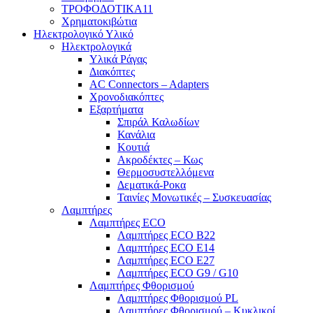
ΤΡΟΦΟΔΟΤΙΚΑ11
Χρηματοκιβώτια
Ηλεκτρολογικό Υλικό
Ηλεκτρολογικά
Υλικά Ράγας
Διακόπτες
AC Connectors – Adapters
Χρονοδιακόπτες
Εξαρτήματα
Σπιράλ Καλωδίων
Κανάλια
Κουτιά
Ακροδέκτες – Κως
Θερμοσυστελλόμενα
Δεματικά-Ροκα
Ταινίες Μονωτικές – Συσκευασίας
Λαμπτήρες
Λαμπτήρες ECO
Λαμπτήρες ECO B22
Λαμπτήρες ECO E14
Λαμπτήρες ECO E27
Λαμπτήρες ECO G9 / G10
Λαμπτήρες Φθορισμού
Λαμπτήρες Φθορισμού PL
Λαμπτήρες Φθορισμού – Κυκλικοί