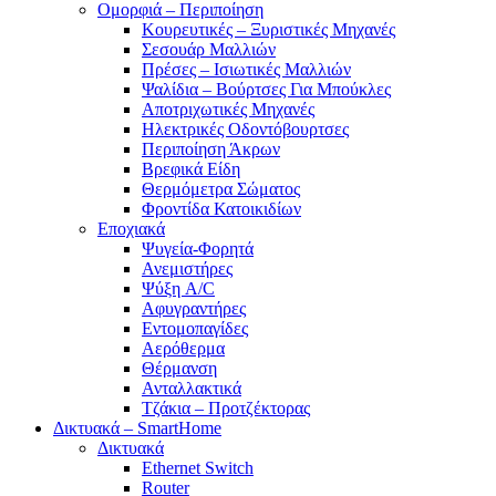
Ομορφιά – Περιποίηση
Κουρευτικές – Ξυριστικές Μηχανές
Σεσουάρ Μαλλιών
Πρέσες – Ισιωτικές Μαλλιών
Ψαλίδια – Βούρτσες Για Μπούκλες
Αποτριχωτικές Μηχανές
Ηλεκτρικές Οδοντόβουρτσες
Περιποίηση Άκρων
Βρεφικά Είδη
Θερμόμετρα Σώματος
Φροντίδα Κατοικιδίων
Εποχιακά
Ψυγεία-Φορητά
Ανεμιστήρες
Ψύξη A/C
Αφυγραντήρες
Εντομοπαγίδες
Αερόθερμα
Θέρμανση
Ανταλλακτικά
Τζάκια – Προτζέκτορας
Δικτυακά – SmartHome
Δικτυακά
Ethernet Switch
Router