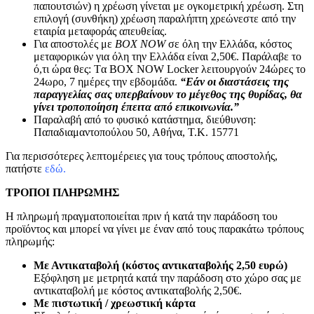
παπουτσιών) η χρέωση γίνεται με ογκομετρική χρέωση. Στη
επιλογή (συνθήκη) χρέωση παραλήπτη χρεώνεστε από την
εταιρία μεταφοράς απευθείας.
Για αποστολές με
BOX NOW
σε όλη την Ελλάδα, κόστος
μεταφορικών για όλη την Ελλάδα είναι 2,50€. Παράλαβε το
ό,τι ώρα θες: Tα ΒΟΧ ΝΟW Locker λειτουργούν 24ώρες το
24ωρο, 7 ημέρες την εβδομάδα.
“Εάν οι διαστάσεις της
παραγγελίας σας υπερβαίνουν το μέγεθος της θυρίδας, θα
γίνει τροποποίηση έπειτα από επικοινωνία.”
Παραλαβή από το φυσικό κατάστημα, διεύθυνση:
Παπαδιαμαντοπούλου 50, Αθήνα, Τ.Κ. 15771
Για περισσότερες λεπτομέρειες για τους τρόπους αποστολής,
πατήστε
εδώ.
ΤΡΟΠΟΙ ΠΛΗΡΩΜΗΣ
Η πληρωμή πραγματοποιείται πριν ή κατά την παράδοση του
προϊόντος και μπορεί να γίνει με έναν από τους παρακάτω τρόπους
πληρωμής:
Με Αντικαταβολή (κόστος αντικαταβολής 2,50 ευρώ)
Εξόφληση με μετρητά κατά την παράδοση στο χώρο σας με
αντικαταβολή με κόστος αντικαταβολής 2,50€.
Με πιστωτική / χρεωστική κάρτα