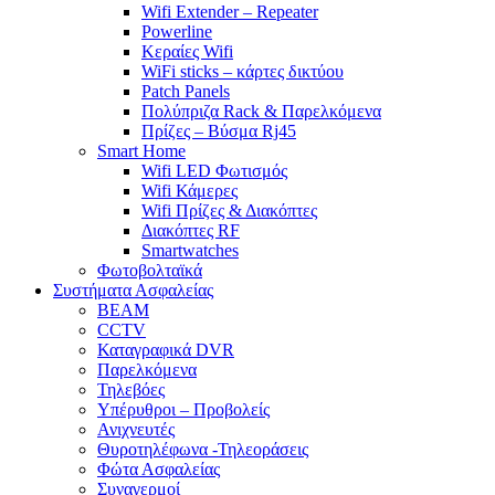
Wifi Extender – Repeater
Powerline
Κεραίες Wifi
WiFi sticks – κάρτες δικτύου
Patch Panels
Πολύπριζα Rack & Παρελκόμενα
Πρίζες – Βύσμα Rj45
Smart Home
Wifi LED Φωτισμός
Wifi Κάμερες
Wifi Πρίζες & Διακόπτες
Διακόπτες RF
Smartwatches
Φωτοβολταϊκά
Συστήματα Ασφαλείας
BEAM
CCTV
Καταγραφικά DVR
Παρελκόμενα
Τηλεβόες
Υπέρυθροι – Προβολείς
Ανιχνευτές
Θυροτηλέφωνα -Τηλεοράσεις
Φώτα Ασφαλείας
Συναγερμοί