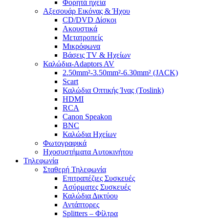
Φορητά ηχεία
Αξεσουάρ Εικόνας & Ήχου
CD/DVD Δίσκοι
Ακουστικά
Μετατροπείς
Μικρόφωνα
Βάσεις TV & Ηχείων
Καλώδια-Adaptors AV
2.50mm²-3.50mm²-6.30mm² (JACK)
Scart
Καλώδια Οπτικής Ίνας (Toslink)
HDMI
RCA
Canon Speakon
BNC
Καλώδια Ηχείων
Φωτογραφικά
Ηχοσυστήματα Αυτοκινήτου
Τηλεφωνία
Σταθερή Τηλεφωνία
Επιτραπέζιες Συσκευές
Ασύρματες Συσκευές
Καλώδια Δικτύου
Αντάπτορες
Splitters – Φίλτρα