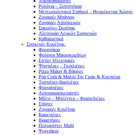
Ατμοκαθαριστές
Ρολόγια – Ξυπνητήρια
Μετεωρολογικοί Σταθμοί – Θερμόμετρα Χώρου
Ζυγαριές Μπάνιου
Ζυγαριές Αποσκευών
Σακούλες Σκούπας
Αξεσουάρ Λευκών Συσκευών
Καθαριστικά
Συσκευές Κουζίνας.
Φουρνάκια
Φούρνοι Μικροκυμάτων
Εστίες Ηλεκτρικές
Ψηστιέρες – Γκριλιέρες
Pizza Maker & Βάφλες
Pop Corn & Μαλλί Της Γριάς & Κρεπιέρα
Τοστιέρες-βαφλιέρες
Φρυγανιέρες
Αρτοπαρασκευαστές
Μίξερ – Μπλέντερ – Φραπεδιέρες
Στίφτες
Ζυγαριές Κουζίνας
Καφετιέρες
Βραστήρες
Πολυκόπτες Multi
Ψυγειάκια