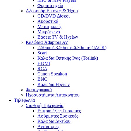
MP3 & MP4 Players
Φορητά ηχεία
Αξεσουάρ Εικόνας & Ήχου
CD/DVD Δίσκοι
Ακουστικά
Μετατροπείς
Μικρόφωνα
Βάσεις TV & Ηχείων
Καλώδια-Adaptors AV
2.50mm²-3.50mm²-6.30mm² (JACK)
Scart
Καλώδια Οπτικής Ίνας (Toslink)
HDMI
RCA
Canon Speakon
BNC
Καλώδια Ηχείων
Φωτογραφικά
Ηχοσυστήματα Αυτοκινήτου
Τηλεφωνία
Σταθερή Τηλεφωνία
Επιτραπέζιες Συσκευές
Ασύρματες Συσκευές
Καλώδια Δικτύου
Αντάπτορες