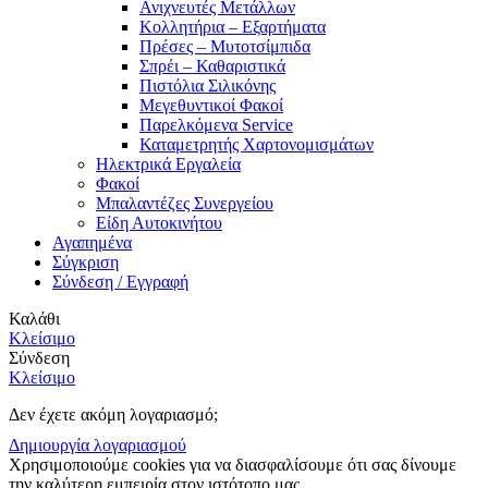
Ανιχνευτές Μετάλλων
Κολλητήρια – Εξαρτήματα
Πρέσες – Μυτοτσίμπιδα
Σπρέι – Καθαριστικά
Πιστόλια Σιλικόνης
Μεγεθυντικοί Φακοί
Παρελκόμενα Service
Καταμετρητής Χαρτονομισμάτων
Ηλεκτρικά Εργαλεία
Φακοί
Μπαλαντέζες Συνεργείου
Είδη Αυτοκινήτου
Αγαπημένα
Σύγκριση
Σύνδεση / Εγγραφή
Καλάθι
Κλείσιμο
Σύνδεση
Κλείσιμο
Δεν έχετε ακόμη λογαριασμό;
Δημιουργία λογαριασμού
Χρησιμοποιούμε cookies για να διασφαλίσουμε ότι σας δίνουμε
την καλύτερη εμπειρία στον ιστότοπο μας.