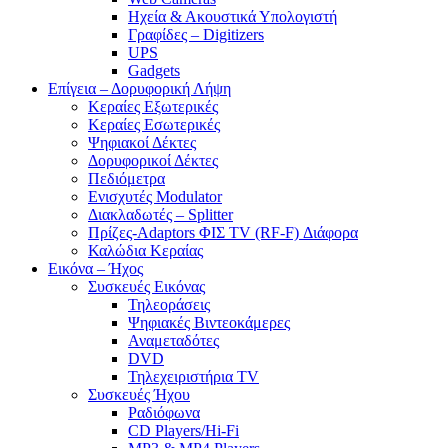
Ηχεία & Ακουστικά Υπολογιστή
Γραφίδες – Digitizers
UPS
Gadgets
Επίγεια – Δορυφορική Λήψη
Κεραίες Εξωτερικές
Κεραίες Εσωτερικές
Ψηφιακοί Δέκτες
Δορυφορικοί Δέκτες
Πεδιόμετρα
Ενισχυτές Modulator
Διακλαδωτές – Splitter
Πρίζες-Adaptors ΦΙΣ TV (RF-F) Διάφορα
Καλώδια Κεραίας
Εικόνα – Ήχος
Συσκευές Εικόνας
Τηλεοράσεις
Ψηφιακές Βιντεοκάμερες
Αναμεταδότες
DVD
Τηλεχειριστήρια TV
Συσκευές Ήχου
Ραδιόφωνα
CD Players/Hi-Fi