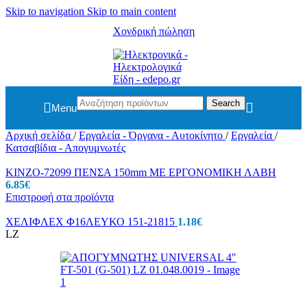
Skip to navigation
Skip to main content
Χονδρική πώληση
Search
Menu
Αρχική σελίδα
/
Εργαλεία - Όργανα - Αυτοκίνητο
/
Εργαλεία
/
Κατσαβίδια - Απογυμνωτές
KINZO-72099 ΠΕΝΣΑ 150mm ΜΕ ΕΡΓΟΝΟΜΙΚΗ ΛΑΒΗ
6.85
€
Επιστροφή στα προϊόντα
ΧΕΛΙΦΛΕΧ Φ16ΛΕΥΚΟ 151-21815
1.18
€
LZ