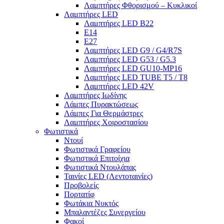
Λαμπτήρες Φθορισμού – Κυκλικοί
Λαμπτήρες LED
Λαμπτήρες LED B22
E14
E27
Λαμπτήρες LED G9 / G4/R7S
Λαμπτήρες LED G53 / G5.3
Λαμπτήρες LED GU10-ΜΡ16
Λαμπτήρες LED TUBE T5 / T8
Λαμπτήρες LED 42V
Λαμπτήρες Ιωδίνης
Λάμπες Πυρακτώσεως
Λάμπες Για Θερμάστρες
Λαμπτήρες Χοιροστασίου
Φωτιστικά
Ντουί
Φωτιστικά Γραφείου
Φωτιστικά Επιτοίχια
Φωτιστικά Ντουλάπας
Ταινίες LED (Λεντοταινίες)
Προβολείς
Πορτατίφ
Φωτάκια Νυκτός
Μπαλαντέζες Συνεργείου
Φακοί