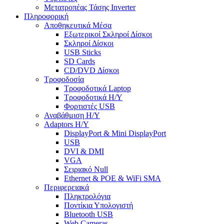
Μετατροπέας Τάσης Inverter
Πληροφορική
Αποθηκευτικά Μέσα
Εξωτερικοί Σκληροί Δίσκοι
Σκληροί Δίσκοι
USB Sticks
SD Cards
CD/DVD Δίσκοι
Τροφοδοσία
Τροφοδοτικά Laptop
Τροφοδοτικά Η/Υ
Φορτιστές USB
Αναβάθμιση Η/Υ
Adaptors Η/Υ
DisplayPort & Mini DisplayPort
USB
DVI & DMI
VGA
Σειριακό Null
Ethernet & POE & WiFi SMA
Περιφερειακά
Πληκτρολόγια
Ποντίκια Υπολογιστή
Bluetooth USB
Web Cameras