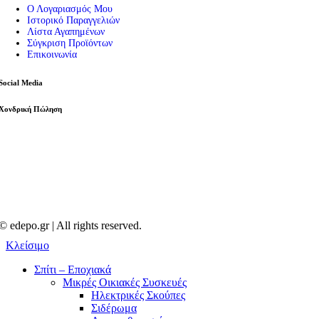
Ο Λογαριασμός Μου
Ιστορικό Παραγγελιών
Λίστα Αγαπημένων
Σύγκριση Προϊόντων
Επικοινωνία
Social Media
Χονδρική Πώληση
© edepo.gr | All rights reserved.
Κλείσιμο
Σπίτι – Εποχιακά
Μικρές Οικιακές Συσκευές
Ηλεκτρικές Σκούπες
Σιδέρωμα