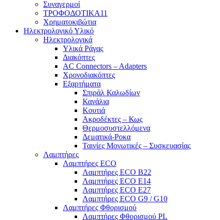
Συναγερμοί
ΤΡΟΦΟΔΟΤΙΚΑ11
Χρηματοκιβώτια
Ηλεκτρολογικό Υλικό
Ηλεκτρολογικά
Υλικά Ράγας
Διακόπτες
AC Connectors – Adapters
Χρονοδιακόπτες
Εξαρτήματα
Σπιράλ Καλωδίων
Κανάλια
Κουτιά
Ακροδέκτες – Κως
Θερμοσυστελλόμενα
Δεματικά-Ροκα
Ταινίες Μονωτικές – Συσκευασίας
Λαμπτήρες
Λαμπτήρες ECO
Λαμπτήρες ECO B22
Λαμπτήρες ECO E14
Λαμπτήρες ECO E27
Λαμπτήρες ECO G9 / G10
Λαμπτήρες Φθορισμού
Λαμπτήρες Φθορισμού PL