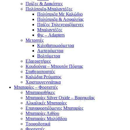
Πρίζες & Διακόπτες
Πολύπριζα-Μπαλαντέζες
Πολύπριζα Με Καλώδιο
Πολύπριζα & Ασφαλείας
Πρίζες Τηλεχειριζόμενες
Μπαλαντέζες
Φις – Adapters
Μετρητές
Κιλοβατοωρόμετρα
Αμπερόμετρα
Βολτόμετρα
Εξαεριστήρες
Κουδούνια – Μπουτόν Πόρτας
Σταθεροποιητές
Καλώδια Ρεύματος
Χριστουγεννιάτικα
Μπαταρίες – Φορτιστές
Μπαταριοθήκες
Μπαταρίες Silver Oxide – Βαρηκοΐας
Αλκαλικές Μπαταρίες
Επαναφορτιζόμενες Μπαταρίες
Μπαταρίες Λιθίου
Μπαταρίες Μολύβδου
Τροφοδοτικά
Φορτιστές