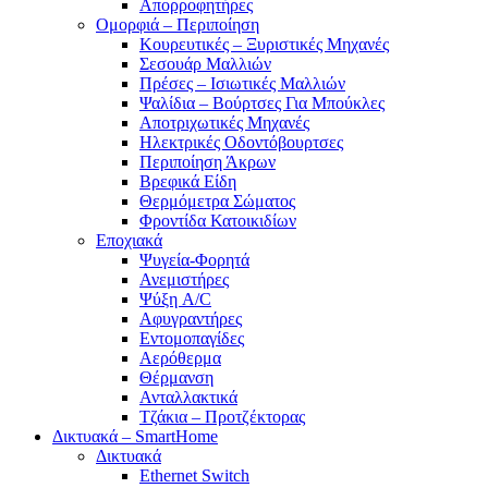
Απορροφητήρες
Ομορφιά – Περιποίηση
Κουρευτικές – Ξυριστικές Μηχανές
Σεσουάρ Μαλλιών
Πρέσες – Ισιωτικές Μαλλιών
Ψαλίδια – Βούρτσες Για Μπούκλες
Αποτριχωτικές Μηχανές
Ηλεκτρικές Οδοντόβουρτσες
Περιποίηση Άκρων
Βρεφικά Είδη
Θερμόμετρα Σώματος
Φροντίδα Κατοικιδίων
Εποχιακά
Ψυγεία-Φορητά
Ανεμιστήρες
Ψύξη A/C
Αφυγραντήρες
Εντομοπαγίδες
Αερόθερμα
Θέρμανση
Ανταλλακτικά
Τζάκια – Προτζέκτορας
Δικτυακά – SmartHome
Δικτυακά
Ethernet Switch