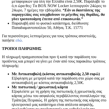
μεταφορικών για όλη την Ελλάδα είναι 2,50€. Παράλαβε το
ό,τι ώρα θες: Tα ΒΟΧ ΝΟW Locker λειτουργούν 24ώρες το
24ωρο, 7 ημέρες την εβδομάδα.
“Εάν οι διαστάσεις της
παραγγελίας σας υπερβαίνουν το μέγεθος της θυρίδας, θα
γίνει τροποποίηση έπειτα από επικοινωνία.”
Παραλαβή από το φυσικό κατάστημα, διεύθυνση:
Παπαδιαμαντοπούλου 50, Αθήνα, Τ.Κ. 15771
Για περισσότερες λεπτομέρειες για τους τρόπους αποστολής,
πατήστε
εδώ.
ΤΡΟΠΟΙ ΠΛΗΡΩΜΗΣ
Η πληρωμή πραγματοποιείται πριν ή κατά την παράδοση του
προϊόντος και μπορεί να γίνει με έναν από τους παρακάτω τρόπους
πληρωμής:
Με Αντικαταβολή (κόστος αντικαταβολής 2,50 ευρώ)
Εξόφληση με μετρητά κατά την παράδοση στο χώρο σας με
αντικαταβολή με κόστος αντικαταβολής 2,50€.
Με πιστωτική / χρεωστική κάρτα
Εξοφλείστε με τη χρήση της πιστωτικής ή χρεωστικής σας
κάρτας μέσω του ασφαλούς περιβάλλοντος συναλλαγών της
Τράπεζας Πειραιώς. Η χρήση της πιστωτικής σας κάρτας στο
ηλεκτρονικό μας κατάστημα είναι απόλυτα ασφαλής,
ακολουθώντας τις προδιαγραφές και μεθοδολογία της