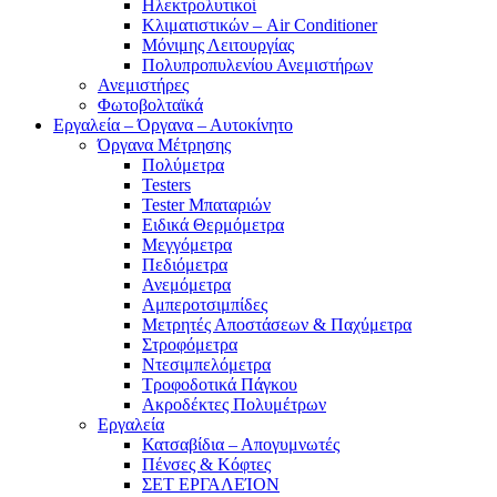
Ηλεκτρολυτικοί
Κλιματιστικών – Air Conditioner
Μόνιμης Λειτουργίας
Πολυπροπυλενίου Ανεμιστήρων
Ανεμιστήρες
Φωτοβολταϊκά
Εργαλεία – Όργανα – Αυτοκίνητο
Όργανα Μέτρησης
Πολύμετρα
Testers
Tester Μπαταριών
Ειδικά Θερμόμετρα
Μεγγόμετρα
Πεδιόμετρα
Ανεμόμετρα
Αμπεροτσιμπίδες
Μετρητές Αποστάσεων & Παχύμετρα
Στροφόμετρα
Ντεσιμπελόμετρα
Τροφοδοτικά Πάγκου
Ακροδέκτες Πολυμέτρων
Εργαλεία
Κατσαβίδια – Απογυμνωτές
Πένσες & Κόφτες
ΣΕΤ ΕΡΓΑΛΕΊΟΝ