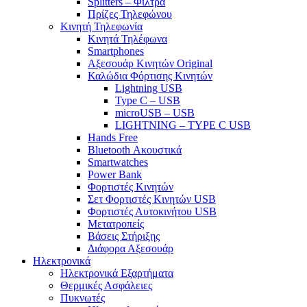
Splitters – Φίλτρα
Πρίζες Τηλεφώνου
Κινητή Τηλεφωνία
Κινητά Τηλέφωνα
Smartphones
Αξεσουάρ Κινητών Original
Καλώδια Φόρτισης Κινητών
Lightning USB
Type C – USB
microUSB – USB
LIGHTNING – TYPE C USB
Hands Free
Bluetooth Ακουστικά
Smartwatches
Power Bank
Φορτιστές Κινητών
Σετ Φορτιστές Κινητών USB
Φορτιστές Αυτοκινήτου USB
Μετατροπείς
Βάσεις Στήριξης
Διάφορα Αξεσουάρ
Ηλεκτρονικά
Ηλεκτρονικά Εξαρτήματα
Θερμικές Ασφάλειες
Πυκνωτές