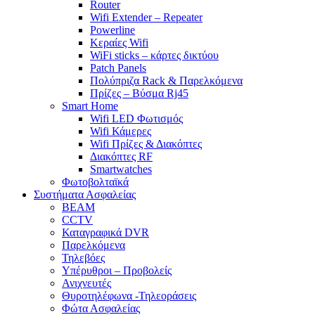
Router
Wifi Extender – Repeater
Powerline
Κεραίες Wifi
WiFi sticks – κάρτες δικτύου
Patch Panels
Πολύπριζα Rack & Παρελκόμενα
Πρίζες – Βύσμα Rj45
Smart Home
Wifi LED Φωτισμός
Wifi Κάμερες
Wifi Πρίζες & Διακόπτες
Διακόπτες RF
Smartwatches
Φωτοβολταϊκά
Συστήματα Ασφαλείας
BEAM
CCTV
Καταγραφικά DVR
Παρελκόμενα
Τηλεβόες
Υπέρυθροι – Προβολείς
Ανιχνευτές
Θυροτηλέφωνα -Τηλεοράσεις
Φώτα Ασφαλείας