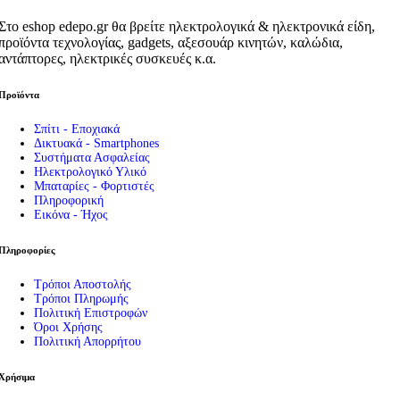
Στο eshop edepo.gr θα βρείτε ηλεκτρολογικά & ηλεκτρονικά είδη,
προϊόντα τεχνολογίας, gadgets, αξεσουάρ κινητών, καλώδια,
αντάπτορες, ηλεκτρικές συσκευές κ.α.
Προϊόντα
Σπίτι - Εποχιακά
Δικτυακά - Smartphones
Συστήματα Ασφαλείας
Ηλεκτρολογικό Υλικό
Μπαταρίες - Φορτιστές
Πληροφορική
Εικόνα - Ήχος
Πληροφορίες
Τρόποι Αποστολής
Τρόποι Πληρωμής
Πολιτική Επιστροφών
Όροι Χρήσης
Πολιτική Απορρήτου
Χρήσιμα