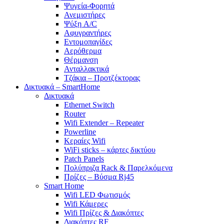
Ψυγεία-Φορητά
Ανεμιστήρες
Ψύξη A/C
Αφυγραντήρες
Εντομοπαγίδες
Αερόθερμα
Θέρμανση
Ανταλλακτικά
Τζάκια – Προτζέκτορας
Δικτυακά – SmartHome
Δικτυακά
Ethernet Switch
Router
Wifi Extender – Repeater
Powerline
Κεραίες Wifi
WiFi sticks – κάρτες δικτύου
Patch Panels
Πολύπριζα Rack & Παρελκόμενα
Πρίζες – Βύσμα Rj45
Smart Home
Wifi LED Φωτισμός
Wifi Κάμερες
Wifi Πρίζες & Διακόπτες
Διακόπτες RF