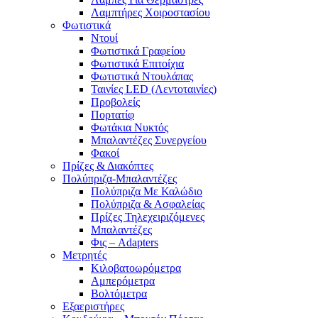
Λαμπτήρες Χοιροστασίου
Φωτιστικά
Ντουί
Φωτιστικά Γραφείου
Φωτιστικά Επιτοίχια
Φωτιστικά Ντουλάπας
Ταινίες LED (Λεντοταινίες)
Προβολείς
Πορτατίφ
Φωτάκια Νυκτός
Μπαλαντέζες Συνεργείου
Φακοί
Πρίζες & Διακόπτες
Πολύπριζα-Μπαλαντέζες
Πολύπριζα Με Καλώδιο
Πολύπριζα & Ασφαλείας
Πρίζες Τηλεχειριζόμενες
Μπαλαντέζες
Φις – Adapters
Μετρητές
Κιλοβατοωρόμετρα
Αμπερόμετρα
Βολτόμετρα
Εξαεριστήρες