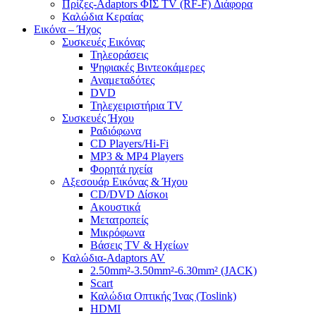
Πρίζες-Adaptors ΦΙΣ TV (RF-F) Διάφορα
Καλώδια Κεραίας
Εικόνα – Ήχος
Συσκευές Εικόνας
Τηλεοράσεις
Ψηφιακές Βιντεοκάμερες
Αναμεταδότες
DVD
Τηλεχειριστήρια TV
Συσκευές Ήχου
Ραδιόφωνα
CD Players/Hi-Fi
MP3 & MP4 Players
Φορητά ηχεία
Αξεσουάρ Εικόνας & Ήχου
CD/DVD Δίσκοι
Ακουστικά
Μετατροπείς
Μικρόφωνα
Βάσεις TV & Ηχείων
Καλώδια-Adaptors AV
2.50mm²-3.50mm²-6.30mm² (JACK)
Scart
Καλώδια Οπτικής Ίνας (Toslink)
HDMI