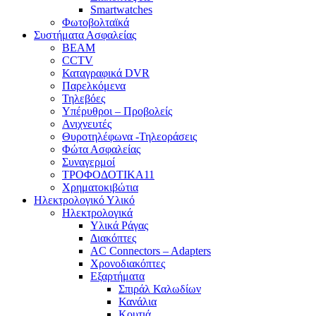
Smartwatches
Φωτοβολταϊκά
Συστήματα Ασφαλείας
BEAM
CCTV
Καταγραφικά DVR
Παρελκόμενα
Τηλεβόες
Υπέρυθροι – Προβολείς
Ανιχνευτές
Θυροτηλέφωνα -Τηλεοράσεις
Φώτα Ασφαλείας
Συναγερμοί
ΤΡΟΦΟΔΟΤΙΚΑ11
Χρηματοκιβώτια
Ηλεκτρολογικό Υλικό
Ηλεκτρολογικά
Υλικά Ράγας
Διακόπτες
AC Connectors – Adapters
Χρονοδιακόπτες
Εξαρτήματα
Σπιράλ Καλωδίων
Κανάλια
Κουτιά