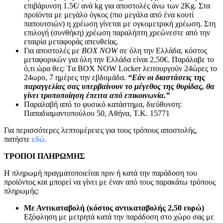
επιβάρυνση 1.5€/ ανά kg για αποστολές άνω των 2Κg. Στα
προϊόντα με μεγάλο όγκος (πιο μεγάλα από ένα κουτί
παπουτσιών) η χρέωση γίνεται με ογκομετρική χρέωση. Στη
επιλογή (συνθήκη) χρέωση παραλήπτη χρεώνεστε από την
εταιρία μεταφοράς απευθείας.
Για αποστολές με
BOX NOW
σε όλη την Ελλάδα, κόστος
μεταφορικών για όλη την Ελλάδα είναι 2,50€. Παράλαβε το
ό,τι ώρα θες: Tα ΒΟΧ ΝΟW Locker λειτουργούν 24ώρες το
24ωρο, 7 ημέρες την εβδομάδα.
“Εάν οι διαστάσεις της
παραγγελίας σας υπερβαίνουν το μέγεθος της θυρίδας, θα
γίνει τροποποίηση έπειτα από επικοινωνία.”
Παραλαβή από το φυσικό κατάστημα, διεύθυνση:
Παπαδιαμαντοπούλου 50, Αθήνα, Τ.Κ. 15771
Για περισσότερες λεπτομέρειες για τους τρόπους αποστολής,
πατήστε
εδώ.
ΤΡΟΠΟΙ ΠΛΗΡΩΜΗΣ
Η πληρωμή πραγματοποιείται πριν ή κατά την παράδοση του
προϊόντος και μπορεί να γίνει με έναν από τους παρακάτω τρόπους
πληρωμής:
Με Αντικαταβολή (κόστος αντικαταβολής 2,50 ευρώ)
Εξόφληση με μετρητά κατά την παράδοση στο χώρο σας με