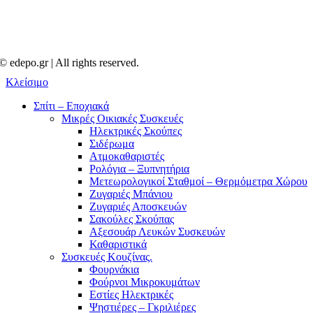
© edepo.gr | All rights reserved.
Κλείσιμο
Σπίτι – Εποχιακά
Μικρές Οικιακές Συσκευές
Ηλεκτρικές Σκούπες
Σιδέρωμα
Ατμοκαθαριστές
Ρολόγια – Ξυπνητήρια
Μετεωρολογικοί Σταθμοί – Θερμόμετρα Χώρου
Ζυγαριές Μπάνιου
Ζυγαριές Αποσκευών
Σακούλες Σκούπας
Αξεσουάρ Λευκών Συσκευών
Καθαριστικά
Συσκευές Κουζίνας.
Φουρνάκια
Φούρνοι Μικροκυμάτων
Εστίες Ηλεκτρικές
Ψηστιέρες – Γκριλιέρες