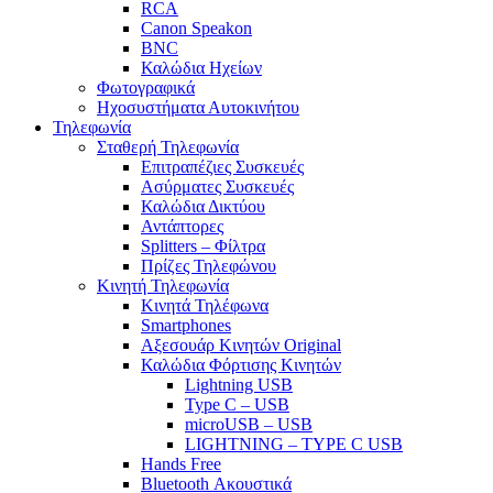
RCA
Canon Speakon
BNC
Καλώδια Ηχείων
Φωτογραφικά
Ηχοσυστήματα Αυτοκινήτου
Τηλεφωνία
Σταθερή Τηλεφωνία
Επιτραπέζιες Συσκευές
Ασύρματες Συσκευές
Καλώδια Δικτύου
Αντάπτορες
Splitters – Φίλτρα
Πρίζες Τηλεφώνου
Κινητή Τηλεφωνία
Κινητά Τηλέφωνα
Smartphones
Αξεσουάρ Κινητών Original
Καλώδια Φόρτισης Κινητών
Lightning USB
Type C – USB
microUSB – USB
LIGHTNING – TYPE C USB
Hands Free
Bluetooth Ακουστικά