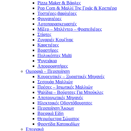
Pizza Maker & Βάφλες
Pop Corn & Μαλλί Της Γριάς & Κρεπιέρα
Τοστιέρες-βαφλιέρες
Φρυγανιέρες
Αρτοπαρασκευαστές
Μίξερ – Μπλέντερ – Φραπεδιέρες
Στίφτες
Ζυγαριές Κουζίνας
Καφετιέρες
Βραστήρες
Πολυκόπτες Multi
Ψυγειάκια
Απορροφητήρες
Ομορφιά – Περιποίηση
Κουρευτικές – Ξυριστικές Μηχανές
Σεσουάρ Μαλλιών
Πρέσες – Ισιωτικές Μαλλιών
Ψαλίδια – Βούρτσες Για Μπούκλες
Αποτριχωτικές Μηχανές
Ηλεκτρικές Οδοντόβουρτσες
Περιποίηση Άκρων
Βρεφικά Είδη
Θερμόμετρα Σώματος
Φροντίδα Κατοικιδίων
Εποχιακά