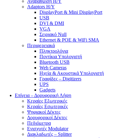
Αναβάθμιση Η/Υ
Adaptors Η/Υ
DisplayPort & Mini DisplayPort
USB
DVI & DMI
VGA
Σειριακό Null
Ethernet & POE & WiFi SMA
Περιφερειακά
Πληκτρολόγια
Ποντίκια Υπολογιστή
Bluetooth USB
Web Cameras
Ηχεία & Ακουστικά Υπολογιστή
Γραφίδες – Digitizers
UPS
Gadgets
Επίγεια – Δορυφορική Λήψη
Κεραίες Εξωτερικές
Κεραίες Εσωτερικές
Ψηφιακοί Δέκτες
Δορυφορικοί Δέκτες
Πεδιόμετρα
Ενισχυτές Modulator
Διακλαδωτές – Splitter