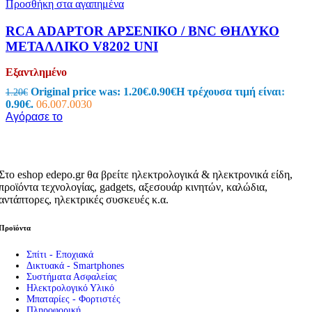
Προσθήκη στα αγαπημένα
RCA ADAPTOR ΑΡΣΕΝΙΚΟ / BNC ΘΗΛΥΚΟ
ΜΕΤΑΛΛΙΚΟ V8202 UNI
Εξαντλημένο
Original price was: 1.20€.
0.90
€
Η τρέχουσα τιμή είναι:
1.20
€
0.90€.
06.007.0030
Αγόρασε το
Στο eshop edepo.gr θα βρείτε ηλεκτρολογικά & ηλεκτρονικά είδη,
προϊόντα τεχνολογίας, gadgets, αξεσουάρ κινητών, καλώδια,
αντάπτορες, ηλεκτρικές συσκευές κ.α.
Προϊόντα
Σπίτι - Εποχιακά
Δικτυακά - Smartphones
Συστήματα Ασφαλείας
Ηλεκτρολογικό Υλικό
Μπαταρίες - Φορτιστές
Πληροφορική