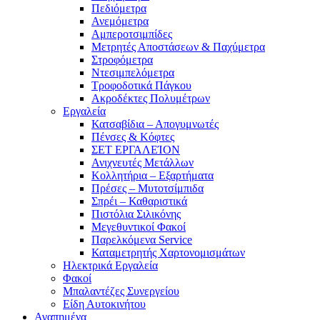
Πεδιόμετρα
Ανεμόμετρα
Αμπεροτσιμπίδες
Μετρητές Αποστάσεων & Παχύμετρα
Στροφόμετρα
Ντεσιμπελόμετρα
Τροφοδοτικά Πάγκου
Ακροδέκτες Πολυμέτρων
Εργαλεία
Κατσαβίδια – Απογυμνωτές
Πένσες & Κόφτες
ΣΕΤ ΕΡΓΑΛΕΊΟΝ
Ανιχνευτές Μετάλλων
Κολλητήρια – Εξαρτήματα
Πρέσες – Μυτοτσίμπιδα
Σπρέι – Καθαριστικά
Πιστόλια Σιλικόνης
Μεγεθυντικοί Φακοί
Παρελκόμενα Service
Καταμετρητής Χαρτονομισμάτων
Ηλεκτρικά Εργαλεία
Φακοί
Μπαλαντέζες Συνεργείου
Είδη Αυτοκινήτου
Αγαπημένα