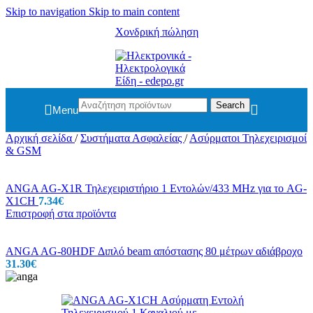
Skip to navigation
Skip to main content
Χονδρική πώληση
Search
Menu
Αρχική σελίδα
/
Συστήματα Ασφαλείας
/
Ασύρματοι Τηλεχειρισμοί
& GSM
ANGA AG-X1R Τηλεχειριστήριο 1 Εντολών/433 MHz για το AG-
X1CH
7.34
€
Επιστροφή στα προϊόντα
ANGA AG-80HDF Διπλό beam απόστασης 80 μέτρων αδιάβροχο
31.30
€