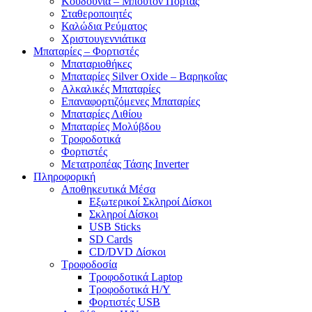
Κουδούνια – Μπουτόν Πόρτας
Σταθεροποιητές
Καλώδια Ρεύματος
Χριστουγεννιάτικα
Μπαταρίες – Φορτιστές
Μπαταριοθήκες
Μπαταρίες Silver Oxide – Βαρηκοΐας
Αλκαλικές Μπαταρίες
Επαναφορτιζόμενες Μπαταρίες
Μπαταρίες Λιθίου
Μπαταρίες Μολύβδου
Τροφοδοτικά
Φορτιστές
Μετατροπέας Τάσης Inverter
Πληροφορική
Αποθηκευτικά Μέσα
Εξωτερικοί Σκληροί Δίσκοι
Σκληροί Δίσκοι
USB Sticks
SD Cards
CD/DVD Δίσκοι
Τροφοδοσία
Τροφοδοτικά Laptop
Τροφοδοτικά Η/Υ
Φορτιστές USB