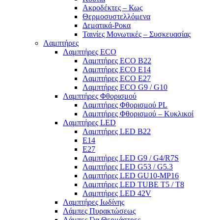
Ακροδέκτες – Κως
Θερμοσυστελλόμενα
Δεματικά-Ροκα
Ταινίες Μονωτικές – Συσκευασίας
Λαμπτήρες
Λαμπτήρες ECO
Λαμπτήρες ECO B22
Λαμπτήρες ECO E14
Λαμπτήρες ECO E27
Λαμπτήρες ECO G9 / G10
Λαμπτήρες Φθορισμού
Λαμπτήρες Φθορισμού PL
Λαμπτήρες Φθορισμού – Κυκλικοί
Λαμπτήρες LED
Λαμπτήρες LED B22
E14
E27
Λαμπτήρες LED G9 / G4/R7S
Λαμπτήρες LED G53 / G5.3
Λαμπτήρες LED GU10-ΜΡ16
Λαμπτήρες LED TUBE T5 / T8
Λαμπτήρες LED 42V
Λαμπτήρες Ιωδίνης
Λάμπες Πυρακτώσεως
Λάμπες Για Θερμάστρες