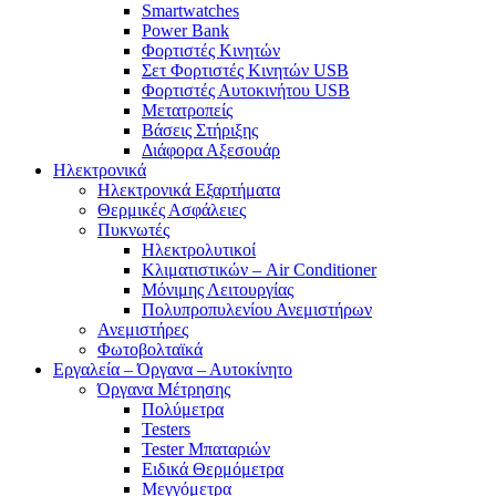
Smartwatches
Power Bank
Φορτιστές Κινητών
Σετ Φορτιστές Κινητών USB
Φορτιστές Αυτοκινήτου USB
Μετατροπείς
Βάσεις Στήριξης
Διάφορα Αξεσουάρ
Ηλεκτρονικά
Ηλεκτρονικά Εξαρτήματα
Θερμικές Ασφάλειες
Πυκνωτές
Ηλεκτρολυτικοί
Κλιματιστικών – Air Conditioner
Μόνιμης Λειτουργίας
Πολυπροπυλενίου Ανεμιστήρων
Ανεμιστήρες
Φωτοβολταϊκά
Εργαλεία – Όργανα – Αυτοκίνητο
Όργανα Μέτρησης
Πολύμετρα
Testers
Tester Μπαταριών
Ειδικά Θερμόμετρα
Μεγγόμετρα