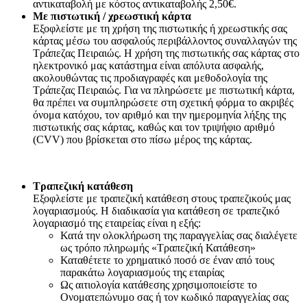
αντικαταβολή με κόστος αντικαταβολής 2,50€.
Με πιστωτική / χρεωστική κάρτα
Εξοφλείστε με τη χρήση της πιστωτικής ή χρεωστικής σας
κάρτας μέσω του ασφαλούς περιβάλλοντος συναλλαγών της
Τράπεζας Πειραιώς. Η χρήση της πιστωτικής σας κάρτας στο
ηλεκτρονικό μας κατάστημα είναι απόλυτα ασφαλής,
ακολουθώντας τις προδιαγραφές και μεθοδολογία της
Τράπεζας Πειραιώς. Για να πληρώσετε με πιστωτική κάρτα,
θα πρέπει να συμπληρώσετε στη σχετική φόρμα το ακριβές
όνομα κατόχου, τον αριθμό και την ημερομηνία λήξης της
πιστωτικής σας κάρτας, καθώς και τον τριψήφιο αριθμό
(CVV) που βρίσκεται στο πίσω μέρος της κάρτας.
Τραπεζική κατάθεση
Εξοφλείστε με τραπεζική κατάθεση στους τραπεζικούς μας
λογαριασμούς. Η διαδικασία για κατάθεση σε τραπεζικό
λογαριασμό της εταιρείας είναι η εξής:
Κατά την ολοκλήρωση της παραγγελίας σας διαλέγετε
ως τρόπο πληρωμής «Τραπεζική Κατάθεση»
Καταθέτετε το χρηματικό ποσό σε έναν από τους
παρακάτω λογαριασμούς της εταιρίας
Ως αιτιολογία κατάθεσης χρησιμοποιείστε το
Ονοματεπώνυμο σας ή τον κωδικό παραγγελίας σας