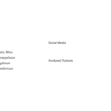
Social Media
μός Μου
ραγγελιών
Χονδρική Πώληση
ημένων
ροϊόντων