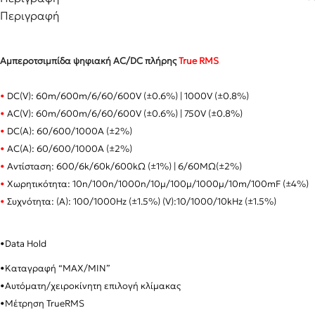
Περιγραφή
Αμπεροτσιμπίδα ψηφιακή AC/DC πλήρης
True RMS
•
DC(V): 60m/600m/6/60/600V (±0.6%) | 1000
V (±0.8%)
•
AC(V):
60m/600m/6/60/600V (±0.6%) | 750
V (±0.8%)
•
DC(A): 60/600/1000A (±2%)
•
AC(A):
60/600/1000A (±2%)
•
Αντίσταση: 600/6k/60k/600kΩ (±1%) | 6/60ΜΩ
(±2%)
•
Χωρητικότητα: 10n/100n/1000n/10μ/100μ/1000μ/10m/100mF (±4%)
•
Συχνότητα: (A): 100/1000Hz
(±1.5%)
(V):10/1000/10kHz (±1.5%)
•
Data Hold
•
Καταγραφή “MAX/MIN”
•
Αυτόματη/χειροκίνητη επιλογή κλίμακας
•
Μέτρηση TrueRMS