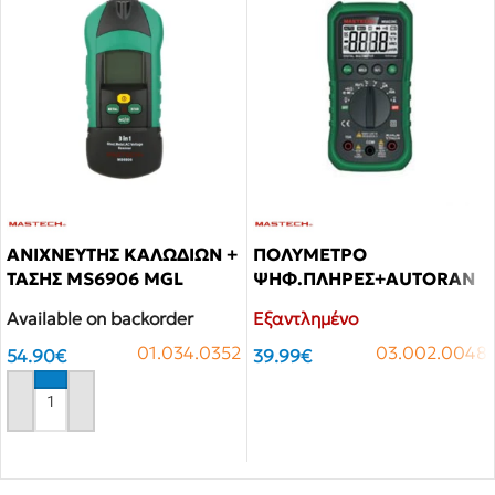
ΑΝΙΧΝΕΥΤΗΣ ΚΑΛΩΔΙΩΝ +
ΠΟΛΥΜΕΤΡΟ
ΤΑΣΗΣ MS6906 MGL
ΨΗΦ.ΠΛΗΡΕΣ+AUTORAN
MASTECH
GE MS8239C MAS
Available on backorder
Εξαντλημένο
01.034.0352
03.002.0048
54.90
€
39.99
€
Αγόρασε το
Αγόρασε το