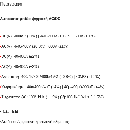
Περιγραφή
Αμπεροτσιμπίδα ψηφιακή AC/DC
•
DC(V): 400mV (±1%) | 4/40/400V
(±0.7%) | 600V
(±0.8%)
•
AC(V): 4/40/400V
(±0.8%) | 600V
(±1%)
•
DC(A): 40/400A
(±2%)
•
AC(A): 40/400A
(±2%)
•
Αντίσταση: 400/4k/40k/400k/4MΩ (±0.8%) | 40MΩ
(±1.2%)
•
Χωρητικότητα: 40n/400n/4μF (±4%) | 40μ/400μ/4000μF
(±4%)
•
Συχνότητα:
(Α):
100/1kHz (±1.5%)
(V):
100/1k/10kHz (±1.5%)
•Data Hold
•
Αυτόματη/χειροκίνητη επιλογή κλίμακας