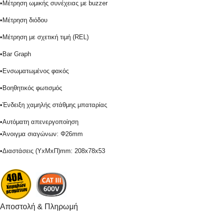
•
Μέτρηση ωμικής συνέχειας με buzzer
•
Μέτρηση διόδου
•
Μέτρηση με σχετική τιμή (REL)
•
Bar Graph
•
Ενσωματωμένος φακός
•
Βοηθητικός φωτισμός
•
Ένδειξη χαμηλής στάθμης μπαταρίας
•
Αυτόματη απενεργοποίηση
•
Άνοιγμα σιαγώνων: Φ26mm
•
Διαστάσεις (ΥxΜxΠ)mm: 208x78x53
Αποστολή & Πληρωμή