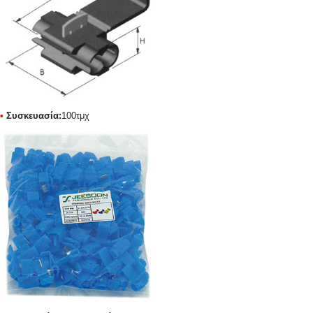
•
Συσκευασία
:
100τμχ