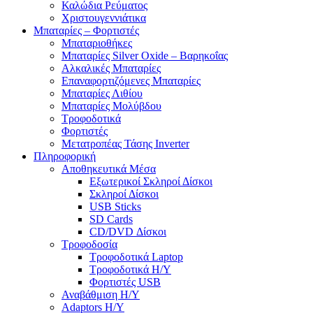
Καλώδια Ρεύματος
Χριστουγεννιάτικα
Μπαταρίες – Φορτιστές
Μπαταριοθήκες
Μπαταρίες Silver Oxide – Βαρηκοΐας
Αλκαλικές Μπαταρίες
Επαναφορτιζόμενες Μπαταρίες
Μπαταρίες Λιθίου
Μπαταρίες Μολύβδου
Τροφοδοτικά
Φορτιστές
Μετατροπέας Τάσης Inverter
Πληροφορική
Αποθηκευτικά Μέσα
Εξωτερικοί Σκληροί Δίσκοι
Σκληροί Δίσκοι
USB Sticks
SD Cards
CD/DVD Δίσκοι
Τροφοδοσία
Τροφοδοτικά Laptop
Τροφοδοτικά Η/Υ
Φορτιστές USB
Αναβάθμιση Η/Υ
Adaptors Η/Υ