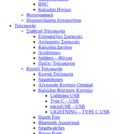
BNC
Καλώδια Ηχείων
Φωτογραφικά
Ηχοσυστήματα Αυτοκινήτου
Τηλεφωνία
Σταθερή Τηλεφωνία
Επιτραπέζιες Συσκευές
Ασύρματες Συσκευές
Καλώδια Δικτύου
Αντάπτορες
Splitters – Φίλτρα
Πρίζες Τηλεφώνου
Κινητή Τηλεφωνία
Κινητά Τηλέφωνα
Smartphones
Αξεσουάρ Κινητών Original
Καλώδια Φόρτισης Κινητών
Lightning USB
Type C – USB
microUSB – USB
LIGHTNING – TYPE C USB
Hands Free
Bluetooth Ακουστικά
Smartwatches
Power Bank