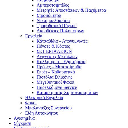
Αμπεροτσιμπίδες
Μετρητές Αποστάσεων & Παχύμετρα
Στροφόμετρα
Ντεσιμπελόμετρα
Τροφοδοτικά Πάγκου
Ακροδέκτες Πολυμέτρων
Εργαλεία
Κατσαβίδια – Απογυμνωτές
Πένσες & Κόφτες
ΣΕΤ ΕΡΓΑΛΕΊΟΝ
Ανιχνευτές Μετάλλων
Κολλητήρια – Εξαρτήματα
Πρέσες – Μυτοτσίμπιδα
Σπρέι – Καθαριστικά
Πιστόλια Σιλικόνης
Μεγεθυντικοί Φακοί
Παρελκόμενα Service
Καταμετρητής Χαρτονομισμάτων
Ηλεκτρικά Εργαλεία
Φακοί
Μπαλαντέζες Συνεργείου
Είδη Αυτοκινήτου
Αγαπημένα
Σύγκριση