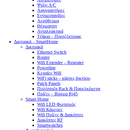
Ψύξη A/C
Αφυγραντήρες
Εντομοπαγίδες
Αερόθερμα
Θέρμανση
Ανταλλακτικά
Τζάκια – Προτζέκτορας
Δικτυακά – SmartHome
Δικτυακά
Ethernet Switch
Router
Wifi Extender – Repeater
Powerline
Κεραίες Wifi
WiFi sticks – κάρτες δικτύου
Patch Panels
Πολύπριζα Rack & Παρελκόμενα
Πρίζες – Βύσμα Rj45
Smart Home
Wifi LED Φωτισμός
Wifi Κάμερες
Wifi Πρίζες & Διακόπτες
Διακόπτες RF
Smartwatches