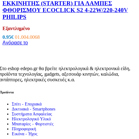
ΕΚΚΙΝΗΤΗΣ (STARTER) ΓΙΑ ΛΑΜΠΕΣ
ΦΘΟΡΙΣΜΟΥ ECOCLICK S2 4-22W/220-240V
PHILIPS
Εξαντλημένο
0.95
€
01.004.0068
Αγόρασε το
Στο eshop edepo.gr θα βρείτε ηλεκτρολογικά & ηλεκτρονικά είδη,
προϊόντα τεχνολογίας, gadgets, αξεσουάρ κινητών, καλώδια,
αντάπτορες, ηλεκτρικές συσκευές κ.α.
Προϊόντα
Σπίτι - Εποχιακά
Δικτυακά - Smartphones
Συστήματα Ασφαλείας
Ηλεκτρολογικό Υλικό
Μπαταρίες - Φορτιστές
Πληροφορική
Εικόνα - Ήχος