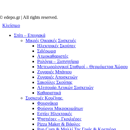
© edepo.gr | All rights reserved.
Κλείσιμο
Σπίτι – Εποχιακά
Μικρές Οικιακές Συσκευές
Ηλεκτρικές Σκούπες
Σιδέρωμα
Ατμοκαθαριστές
Ρολόγια – Ξυπνητήρια
Μετεωρολογικοί Σταθμοί – Θερμόμετρα Χώρου
Ζυγαριές Μπάνιου
Ζυγαριές Αποσκευών
Σακούλες Σκούπας
Αξεσουάρ Λευκών Συσκευών
Καθαριστικά
Συσκευές Κουζίνας.
Φουρνάκια
Φούρνοι Μικροκυμάτων
Εστίες Ηλεκτρικές
Ψηστιέρες – Γκριλιέρες
Pizza Maker & Βάφλες
Pop Corn & Μαλλί Της Γριάς & Κρεπιέρα