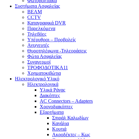
Φωτοβολταϊκά
Συστήματα Ασφαλείας
BEAM
CCTV
Καταγραφικά DVR
Παρελκόμενα
Τηλεβόες
Υπέρυθροι – Προβολείς
Ανιχνευτές
Θυροτηλέφωνα -Τηλεοράσεις
Φώτα Ασφαλείας
Συναγερμοί
ΤΡΟΦΟΔΟΤΙΚΑ11
Χρηματοκιβώτια
Ηλεκτρολογικό Υλικό
Ηλεκτρολογικά
Υλικά Ράγας
Διακόπτες
AC Connectors – Adapters
Χρονοδιακόπτες
Εξαρτήματα
Σπιράλ Καλωδίων
Κανάλια
Κουτιά
Ακροδέκτες – Κως