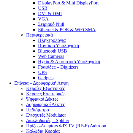
DisplayPort & Mini DisplayPort
USB
DVI & DMI
VGA
Σειριακό Null
Ethernet & POE & WiFi SMA
Περιφερειακά
Πληκτρολόγια
Ποντίκια Υπολογιστή
Bluetooth USB
Web Cameras
Ηχεία & Ακουστικά Υπολογιστή
Γραφίδες – Digitizers
UPS
Gadgets
Επίγεια – Δορυφορική Λήψη
Κεραίες Εξωτερικές
Κεραίες Εσωτερικές
Ψηφιακοί Δέκτες
Δορυφορικοί Δέκτες
Πεδιόμετρα
Ενισχυτές Modulator
Διακλαδωτές – Splitter
Πρίζες-Adaptors ΦΙΣ TV (RF-F) Διάφορα
Καλώδια Κεραίας