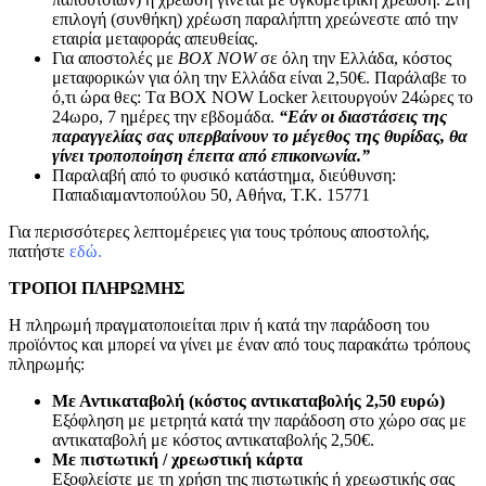
επιλογή (συνθήκη) χρέωση παραλήπτη χρεώνεστε από την
εταιρία μεταφοράς απευθείας.
Για αποστολές με
BOX NOW
σε όλη την Ελλάδα, κόστος
μεταφορικών για όλη την Ελλάδα είναι 2,50€. Παράλαβε το
ό,τι ώρα θες: Tα ΒΟΧ ΝΟW Locker λειτουργούν 24ώρες το
24ωρο, 7 ημέρες την εβδομάδα.
“Εάν οι διαστάσεις της
παραγγελίας σας υπερβαίνουν το μέγεθος της θυρίδας, θα
γίνει τροποποίηση έπειτα από επικοινωνία.”
Παραλαβή από το φυσικό κατάστημα, διεύθυνση:
Παπαδιαμαντοπούλου 50, Αθήνα, Τ.Κ. 15771
Για περισσότερες λεπτομέρειες για τους τρόπους αποστολής,
πατήστε
εδώ.
ΤΡΟΠΟΙ ΠΛΗΡΩΜΗΣ
Η πληρωμή πραγματοποιείται πριν ή κατά την παράδοση του
προϊόντος και μπορεί να γίνει με έναν από τους παρακάτω τρόπους
πληρωμής:
Με Αντικαταβολή (κόστος αντικαταβολής 2,50 ευρώ)
Εξόφληση με μετρητά κατά την παράδοση στο χώρο σας με
αντικαταβολή με κόστος αντικαταβολής 2,50€.
Με πιστωτική / χρεωστική κάρτα
Εξοφλείστε με τη χρήση της πιστωτικής ή χρεωστικής σας