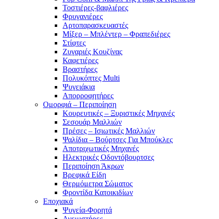
Τοστιέρες-βαφλιέρες
Φρυγανιέρες
Αρτοπαρασκευαστές
Μίξερ – Μπλέντερ – Φραπεδιέρες
Στίφτες
Ζυγαριές Κουζίνας
Καφετιέρες
Βραστήρες
Πολυκόπτες Multi
Ψυγειάκια
Απορροφητήρες
Ομορφιά – Περιποίηση
Κουρευτικές – Ξυριστικές Μηχανές
Σεσουάρ Μαλλιών
Πρέσες – Ισιωτικές Μαλλιών
Ψαλίδια – Βούρτσες Για Μπούκλες
Αποτριχωτικές Μηχανές
Ηλεκτρικές Οδοντόβουρτσες
Περιποίηση Άκρων
Βρεφικά Είδη
Θερμόμετρα Σώματος
Φροντίδα Κατοικιδίων
Εποχιακά
Ψυγεία-Φορητά
Ανεμιστήρες