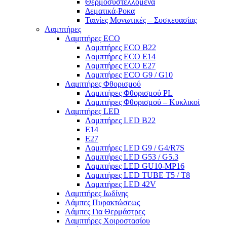
Θερμοσυστελλόμενα
Δεματικά-Ροκα
Ταινίες Μονωτικές – Συσκευασίας
Λαμπτήρες
Λαμπτήρες ECO
Λαμπτήρες ECO B22
Λαμπτήρες ECO E14
Λαμπτήρες ECO E27
Λαμπτήρες ECO G9 / G10
Λαμπτήρες Φθορισμού
Λαμπτήρες Φθορισμού PL
Λαμπτήρες Φθορισμού – Κυκλικοί
Λαμπτήρες LED
Λαμπτήρες LED B22
E14
E27
Λαμπτήρες LED G9 / G4/R7S
Λαμπτήρες LED G53 / G5.3
Λαμπτήρες LED GU10-ΜΡ16
Λαμπτήρες LED TUBE T5 / T8
Λαμπτήρες LED 42V
Λαμπτήρες Ιωδίνης
Λάμπες Πυρακτώσεως
Λάμπες Για Θερμάστρες
Λαμπτήρες Χοιροστασίου