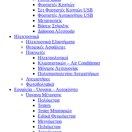
Φορτιστές Κινητών
Σετ Φορτιστές Κινητών USB
Φορτιστές Αυτοκινήτου USB
Μετατροπείς
Βάσεις Στήριξης
Διάφορα Αξεσουάρ
Ηλεκτρονικά
Ηλεκτρονικά Εξαρτήματα
Θερμικές Ασφάλειες
Πυκνωτές
Ηλεκτρολυτικοί
Κλιματιστικών – Air Conditioner
Μόνιμης Λειτουργίας
Πολυπροπυλενίου Ανεμιστήρων
Ανεμιστήρες
Φωτοβολταϊκά
Εργαλεία – Όργανα – Αυτοκίνητο
Όργανα Μέτρησης
Πολύμετρα
Testers
Tester Μπαταριών
Ειδικά Θερμόμετρα
Μεγγόμετρα
Πεδιόμετρα
Ανεμόμετρα