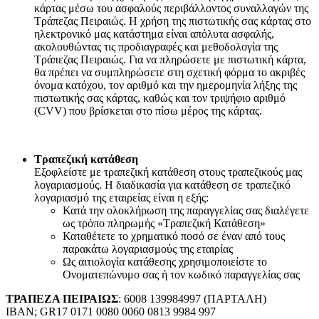
κάρτας μέσω του ασφαλούς περιβάλλοντος συναλλαγών της
Τράπεζας Πειραιώς. Η χρήση της πιστωτικής σας κάρτας στο
ηλεκτρονικό μας κατάστημα είναι απόλυτα ασφαλής,
ακολουθώντας τις προδιαγραφές και μεθοδολογία της
Τράπεζας Πειραιώς. Για να πληρώσετε με πιστωτική κάρτα,
θα πρέπει να συμπληρώσετε στη σχετική φόρμα το ακριβές
όνομα κατόχου, τον αριθμό και την ημερομηνία λήξης της
πιστωτικής σας κάρτας, καθώς και τον τριψήφιο αριθμό
(CVV) που βρίσκεται στο πίσω μέρος της κάρτας.
Τραπεζική κατάθεση
Εξοφλείστε με τραπεζική κατάθεση στους τραπεζικούς μας
λογαριασμούς. Η διαδικασία για κατάθεση σε τραπεζικό
λογαριασμό της εταιρείας είναι η εξής:
Κατά την ολοκλήρωση της παραγγελίας σας διαλέγετε
ως τρόπο πληρωμής «Τραπεζική Κατάθεση»
Καταθέτετε το χρηματικό ποσό σε έναν από τους
παρακάτω λογαριασμούς της εταιρίας
Ως αιτιολογία κατάθεσης χρησιμοποιείστε το
Ονοματεπώνυμο σας ή τον κωδικό παραγγελίας σας
ΤΡΑΠΕΖΑ ΠΕΙΡΑΙΩΣ
: 6008 139984997 (ΠΑΡΤΑΛΗ)
IBAN; GR17 0171 0080 0060 0813 9984 997