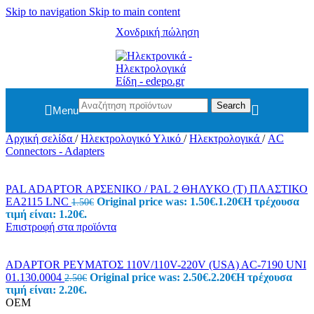
Skip to navigation
Skip to main content
Χονδρική πώληση
Search
Menu
Αρχική σελίδα
/
Ηλεκτρολογικό Υλικό
/
Ηλεκτρολογικά
/
AC
Connectors - Adapters
PAL ADAPTOR ΑΡΣΕΝΙΚΟ / PAL 2 ΘΗΛΥΚΟ (T) ΠΛΑΣΤΙΚΟ
EA2115 LNC
Original price was: 1.50€.
1.20
€
Η τρέχουσα
1.50
€
τιμή είναι: 1.20€.
Επιστροφή στα προϊόντα
ADAPTOR ΡΕΥΜΑΤΟΣ 110V/110V-220V (USA) AC-7190 UNI
01.130.0004
Original price was: 2.50€.
2.20
€
Η τρέχουσα
2.50
€
τιμή είναι: 2.20€.
OEM