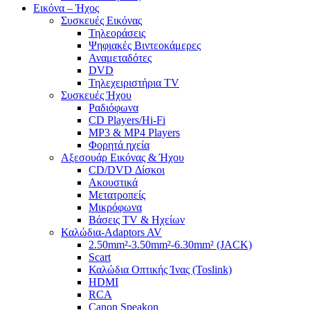
Εικόνα – Ήχος
Συσκευές Εικόνας
Τηλεοράσεις
Ψηφιακές Βιντεοκάμερες
Αναμεταδότες
DVD
Τηλεχειριστήρια TV
Συσκευές Ήχου
Ραδιόφωνα
CD Players/Hi-Fi
MP3 & MP4 Players
Φορητά ηχεία
Αξεσουάρ Εικόνας & Ήχου
CD/DVD Δίσκοι
Ακουστικά
Μετατροπείς
Μικρόφωνα
Βάσεις TV & Ηχείων
Καλώδια-Adaptors AV
2.50mm²-3.50mm²-6.30mm² (JACK)
Scart
Καλώδια Οπτικής Ίνας (Toslink)
HDMI
RCA
Canon Speakon