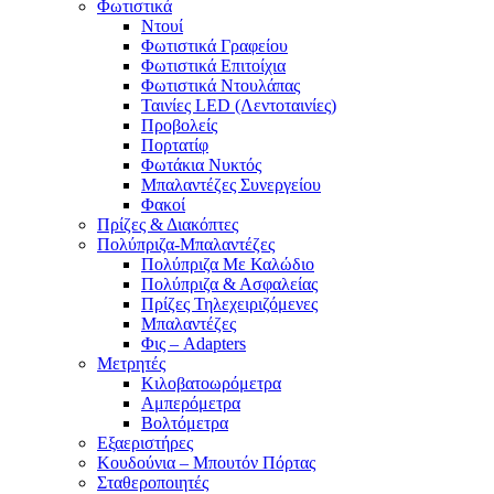
Φωτιστικά
Ντουί
Φωτιστικά Γραφείου
Φωτιστικά Επιτοίχια
Φωτιστικά Ντουλάπας
Ταινίες LED (Λεντοταινίες)
Προβολείς
Πορτατίφ
Φωτάκια Νυκτός
Μπαλαντέζες Συνεργείου
Φακοί
Πρίζες & Διακόπτες
Πολύπριζα-Μπαλαντέζες
Πολύπριζα Με Καλώδιο
Πολύπριζα & Ασφαλείας
Πρίζες Τηλεχειριζόμενες
Μπαλαντέζες
Φις – Adapters
Μετρητές
Κιλοβατοωρόμετρα
Αμπερόμετρα
Βολτόμετρα
Εξαεριστήρες
Κουδούνια – Μπουτόν Πόρτας
Σταθεροποιητές