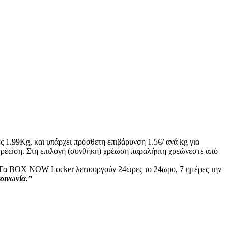
ς 1.99Kg, και υπάρχει πρόσθετη επιβάρυνση 1.5€/ ανά kg για
ή χρέωση. Στη επιλογή (συνθήκη) χρέωση παραλήπτη χρεώνεστε από
ς: Tα ΒΟΧ ΝΟW Locker λειτουργούν 24ώρες το 24ωρο, 7 ημέρες την
κοινωνία.”