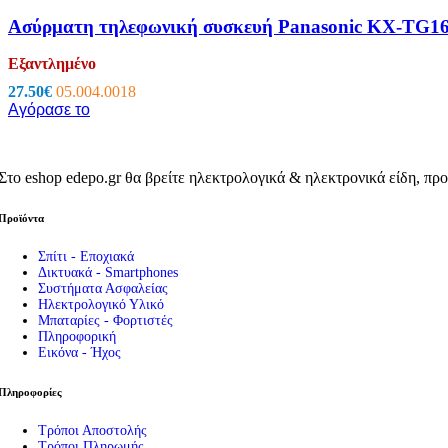
Εργαλεία – Όργανα – Αυτοκίνητο
Ασύρματη τηλεφωνική συσκευή Panasonic KX-TG
Όργανα Μέτρησης
Πολύμετρα
Εξαντλημένο
Testers
27.50
€
05.004.0018
Tester Μπαταριών
Αγόρασε το
Ειδικά Θερμόμετρα
Μεγγόμετρα
Πεδιόμετρα
Όργανα Μέτρησης
Στο eshop edepo.gr θα βρείτε ηλεκτρολογικά & ηλεκτρονικά είδη, προ
Ανεμόμετρα
Αμπεροτσιμπίδες
Προϊόντα
Μετρητές Αποστάσεων & Παχύμετρα
ΑΝΙΧΝΕΥΤΗΣ ΤΑΣΗΣ-ΚΑΛΩΔΙΩΝ
Σπίτι - Εποχιακά
Στροφόμετρα
Δικτυακά - Smartphones
Ντεσιμπελόμετρα
Συστήματα Ασφαλείας
Τροφοδοτικά Πάγκου
Ηλεκτρολογικό Υλικό
Ακροδέκτες Πολυμέτρων
Μπαταρίες - Φορτιστές
Εργαλεία
Πληροφορική
Κατσαβίδια – Απογυμνωτές
Εικόνα - Ήχος
Πένσες & Κόφτες
Σετ Εργαλείων
Πληροφορίες
Ανιχνευτές Μετάλλων
Κολλητήρια – Εξαρτήματα
Τρόποι Αποστολής
Κροκοδειλάκια
Τρόποι Πληρωμής