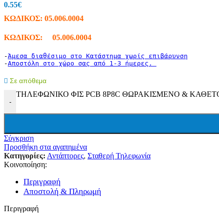
Ταινίες LED (Λεντοταινίες)
0.55
€
Προβολείς
ΚΩΔΙΚΟΣ:
05.006.0004
Wifi LED Φωτισμός
Πορτατίφ
ΚΩΔΙΚΟΣ: 05.006.0004
Φωτάκια Νυκτός
Μπαλαντέζες Συνεργείου
-
Άμεσα διαθέσιμο στο Κατάστημα χωρίς επιβάρυνση
Φακοί
-
Αποστόλη στο χώρο σας από 1-3 ήμερες. 
Ντουί
Πολύπριζα-Μπαλαντέζες
Σε απόθεμα
Πολύπριζα Με Καλώδιο
Πολύπριζα & Ασφαλείας
ΤΗΛΕΦΩΝΙΚΟ ΦΙΣ PCB 8P8C ΘΩΡΑΚΙΣΜΕΝΟ & ΚΑΘΕΤΟ YH
Πρίζες Τηλεχειριζόμενες
-
Μπαλαντέζες
Στροφεία
Φις – Adapters
Μετρητές
Σύγκριση
Κιλοβατοωρόμετρα
Προσθήκη στα αγαπημένα
Αμπερόμετρα
Κατηγορίες:
Αντάπτορες
,
Σταθερή Τηλεφωνία
Βολτόμετρα
Κοινοποίηση:
Χριστουγεννιάτικα
Ρεύματος
Περιγραφή
Μπαταρίας
Αποστολή & Πληρωμή
Ηλιακός Συλλέκτης
Τζάκια – Προτζέκτορας
Περιγραφή
Μπαταρίες – Φορτιστές