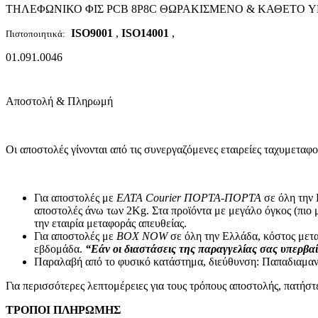
ΤΗΛΕΦΩΝΙΚΟ ΦΙΣ PCB 8P8C ΘΩΡΑΚΙΣΜΕΝΟ & ΚΑΘΕΤΟ YH-
Μπαταρίες – Φορτιστές
Μπαταριοθήκες
ISO9001
,
ISO14001
,
Πιστοποιητικά:
Μπαταρίες Silver Oxide – Βαρηκοΐας
Αλκαλικές Μπαταρίες
01.091.0046
Επαναφορτιζόμενες Μπαταρίες
Μπαταρίες Λιθίου
Μπαταρίες Μολύβδου
Αποστολή & Πληρωμή
Τροφοδοτικά
Φορτιστές
Μετατροπέας Τάσης Inverter
Επίγεια – Δορυφορική Λήψη
Οι αποστολές γίνονται από τις συνεργαζόμενες εταιρείες ταχυ
Επίγεια – Δορυφορική Λήψη
Κεραίες Εξωτερικές
Κεραίες Εσωτερικές
Για αποστολές με
ΕΛΤΑ Courier ΠΟΡΤΑ-ΠΟΡΤΑ
σε όλη την 
Ψηφιακοί Δέκτες
αποστολές άνω των 2Κg. Στα προϊόντα με μεγάλο όγκος (πιο 
Δορυφορικοί Δέκτες
την εταιρία μεταφοράς απευθείας.
Πεδιόμετρα
Για αποστολές με
BOX NOW
σε όλη την Ελλάδα, κόστος μετα
Ενισχυτές Modulator
εβδομάδα.
“Εάν οι διαστάσεις της παραγγελίας σας υπερβαί
Διακλαδωτές – Splitter
Παραλαβή από το φυσικό κατάστημα, διεύθυνση: Παπαδιαμαν
Πρίζες-Adaptors ΦΙΣ TV (RF-F) Διάφορα
Καλώδια Κεραίας
Για περισσότερες λεπτομέρειες για τους τρόπους αποστολής, πατήσ
Εικόνα – Ήχος
ΤΡΟΠΟΙ ΠΛΗΡΩΜΗΣ