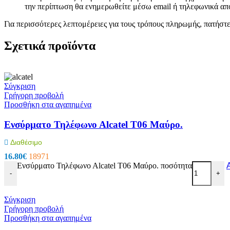
RCA
την περίπτωση θα ενημερωθείτε μέσω email ή τηλεφωνικά από
Canon Speakon
BNC
Για περισσότερες λεπτομέρειες για τους τρόπους πληρωμής, πατήστ
Καλώδια Ηχείων
Εικόνα – Ήχος
Σχετικά προϊόντα
Φωτογραφικά
Ηχοσυστήματα Αυτοκινήτου
Τηλεφωνία
Σύγκριση
Σταθερή Τηλεφωνία
Γρήγορη προβολή
Επιτραπέζιες Συσκευές
Προσθήκη στα αγαπημένα
Ασύρματες Συσκευές
Ακουστικά σταθερής τηλεφωνίας
Ενσύρματο Τηλέφωνο Αlcatel T06 Μαύρο.
Καλώδια Δικτύου
Αντάπτορες
Splitters – Φίλτρα
Διαθέσιμο
Πρίζες Τηλεφώνου
16.80
€
18971
Κινητή Τηλεφωνία
Ενσύρματο Τηλέφωνο Αlcatel T06 Μαύρο. ποσότητα
Κινητά Τηλέφωνα
-
+
Smartphones
Αξεσουάρ Κινητών Original
Καλώδια Φόρτισης Κινητών
Σύγκριση
Hands Free
Γρήγορη προβολή
Bluetooth Ακουστικά
Προσθήκη στα αγαπημένα
Smartwatches