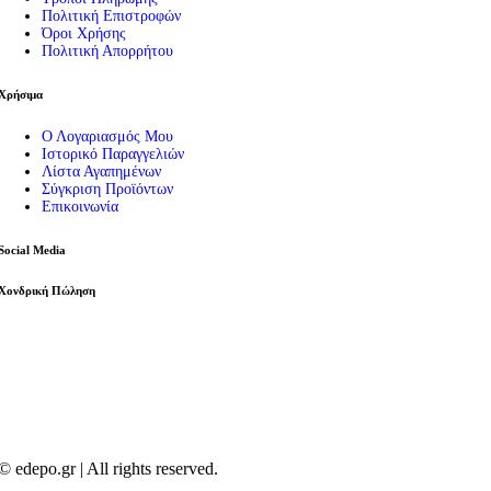
Εργαλεία
Πολιτική Επιστροφών
Πρέσες – Μυτοτσίμπιδα
Όροι Χρήσης
Σπρέι – Καθαριστικά
Πολιτική Απορρήτου
Πιστόλια Σιλικόνης
Καταμετρητής Χαρτονομισμάτων
Χρήσιμα
Μεγεθυντικοί Φακοί
Παρελκόμενα Service
Ο Λογαριασμός Μου
Εργαλεία – Όργανα – Αυτοκίνητο
Ιστορικό Παραγγελιών
Ηλεκτρικά Εργαλεία
Λίστα Αγαπημένων
Φακοί
Σύγκριση Προϊόντων
Μπαλαντέζες Συνεργείου
Επικοινωνία
Είδη Αυτοκινήτου
Social Media
Χονδρική Πώληση
© edepo.gr | All rights reserved.