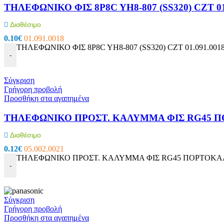
Power Bank
ΤΗΛΕΦΩΝΙΚΟ ΦΙΣ 8P8C YH8-807 (SS320) CZT 01
Κινητή Τηλεφωνία
Φορτιστές Κινητών
Διαθέσιμο
Σετ Φορτιστές Κινητών USB
0.10
€
01.091.0018
Φορτιστές Αυτοκινήτου USB
ΤΗΛΕΦΩΝΙΚΟ ΦΙΣ 8P8C YH8-807 (SS320) CZT 01.091.0018
Μετατροπείς
-
Selfie Stick
Βάσεις Στήριξης
Διάφορα Αξεσουάρ
Σύγκριση
Συστήματα οπτικών ινών
Γρήγορη προβολή
Καλώδια οπτικής ινας
Προσθήκη στα αγαπημένα
Εξαρτήματα οπτικών ινών
Εργαλεία οπτικών ινών
ΤΗΛΕΦΩΝΙΚΟ ΠΡΟΣΤ. ΚΑΛΥΜΜΑ ΦΙΣ RG45 ΠΟ
Ηλεκτρονικά
Διαθέσιμο
Ηλεκτρονικά
Ηλεκτρονικά Εξαρτήματα
0.12
€
05.002.0021
Θερμικές Ασφάλειες
ΤΗΛΕΦΩΝΙΚΟ ΠΡΟΣΤ. ΚΑΛΥΜΜΑ ΦΙΣ RG45 ΠΟΡΤΟΚΑΛΙ 
Ανεμιστήρες
-
Φωτοβολταϊκά
Πυκνωτές
Ηλεκτρολυτικοί
Σύγκριση
Κλιματιστικών – Air Conditioner
Γρήγορη προβολή
Μόνιμης Λειτουργίας
Προσθήκη στα αγαπημένα
Πολυπροπυλενίου Ανεμιστήρων