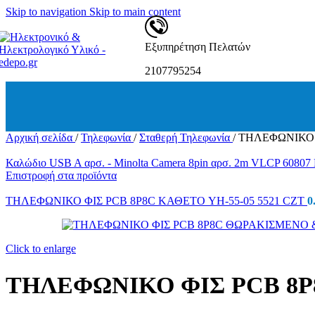
Δεματικά-Ροκα
Skip to navigation
Skip to main content
Ταινίες Μονωτικές – Συσκευασίας
Ατσαλίνες
Λαμπτήρες
Εξυπηρέτηση Πελατών
Λαμπτήρες Φθορισμού
Λαμπτήρες Φθορισμού PL
2107795254
Λαμπτήρες Φθορισμού – Κυκλικοί
Λαμπτήρες Ιωδίνης
Λάμπες Πυρακτώσεως
Λάμπες Για Θερμάστρες
Λαμπτήρες Χοιροστασίου
Αρχική σελίδα
/
Τηλεφωνία
/
Σταθερή Τηλεφωνία
/
ΤΗΛΕΦΩΝΙΚΟ Φ
Λαμπτήρες LED
Λαμπτήρες LED B22
Καλώδιο USB A αρσ. - Minolta Camera 8pin αρσ. 2m VLCP 60807
E14
Επιστροφή στα προϊόντα
E27
Λαμπτήρες LED G9 / G4/R7S
ΤΗΛΕΦΩΝΙΚΟ ΦΙΣ PCB 8P8C ΚΑΘΕΤΟ YH-55-05 5521 CZT
0
Λαμπτήρες LED G53 / G5.3
Λαμπτήρες LED GU10-ΜΡ16
Λαμπτήρες LED TUBE T5 / T8
Λαμπτήρες LED 42V
Click to enlarge
Φωτιστικά
Ηλιακά Φωτιστικά
ΤΗΛΕΦΩΝΙΚΟ ΦΙΣ PCB 8P8
Φωτιστικά οροφής LED
Φωτιστικά Επιτοίχια
Φωτιστικά Ντουλάπας