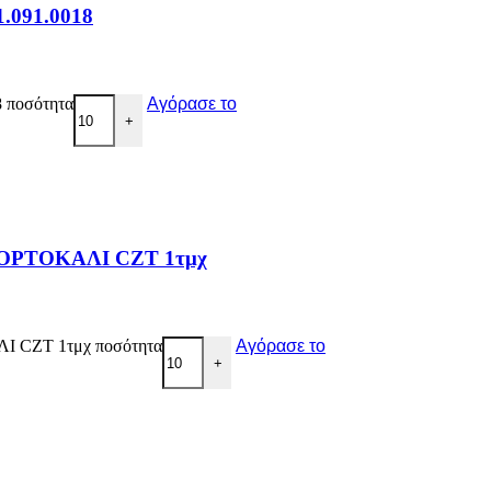
.091.0018
 ποσότητα
Αγόρασε το
+
ΡΤΟΚΑΛΙ CZT 1τμχ
CZT 1τμχ ποσότητα
Αγόρασε το
+