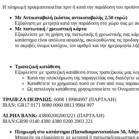
Συσκευές Εικόνας
Η πληρωμή πραγματοποιείται πριν ή κατά την παράδοση του προϊόντ
Τηλεοράσεις
TV Box
Με Αντικαταβολή (κόστος αντικαταβολής 2,50 ευρώ)
Ψηφιακές Βιντεοκάμερες
Εξόφληση με μετρητά κατά την παράδοση στο χώρο σας με αν
Παιδικές Κάμερες
Με πιστωτική / χρεωστική κάρτα
Αναμεταδότες
Εξοφλείστε με τη χρήση της πιστωτικής ή χρεωστικής σας κά
DVD
κατάστημα είναι απόλυτα ασφαλής, ακολουθώντας τις προδιαγ
Τηλεχειριστήρια TV
το ακριβές όνομα κατόχου, τον αριθμό και την ημερομηνία λή
Συσκευές Ήχου
Πικάπ
Ραδιόφωνα
CD Players/Hi-Fi
Τραπεζική κατάθεση
MP3 & MP4 Players
Εξοφλείστε με τραπεζική κατάθεση στους τραπεζικούς μας λογα
Φορητά ηχεία
Κατά την ολοκλήρωση της παραγγελίας σας διαλέγετε
Αξεσουάρ Εικόνας & Ήχου
Καταθέτετε το χρηματικό ποσό σε έναν από τους παρακ
CD/DVD Δίσκοι
Ως αιτιολογία κατάθεσης χρησιμοποιείστε το Ονοματεπ
Ακουστικά
Μετατροπείς
ΤΡΑΠΕΖΑ ΠΕΙΡΑΙΩΣ
: 6008 139984997 (ΠΑΡΤΑΛΗ)
Μικρόφωνα
IBAN; GR17 0171 0080 0060 0813 9984 997
Βάσεις TV & Ηχείων
Καλώδια-Adaptors AV
ALPHA BANK:
438002002003221 (ΠΑΡΤΑΛΗ)
2.50mm²-3.50mm²-6.30mm² (JACK)
IBAN:GR90 0140 4380 4380 0200 2003 221
Scart
Καλώδια Οπτικής Ίνας (Toslink)
Πληρωμή στο κατάστημα (Παπαδιαμαντοπούλου 50, Αθήν
HDMI
Μπορείτε να εξοφλήσετε με μετρητά ή πιστωτική/χρεωστική κ