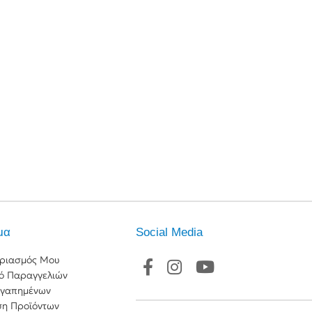
μα
Social Media
ριασμός Μου
κό Παραγγελιών
Αγαπημένων
ση Προϊόντων