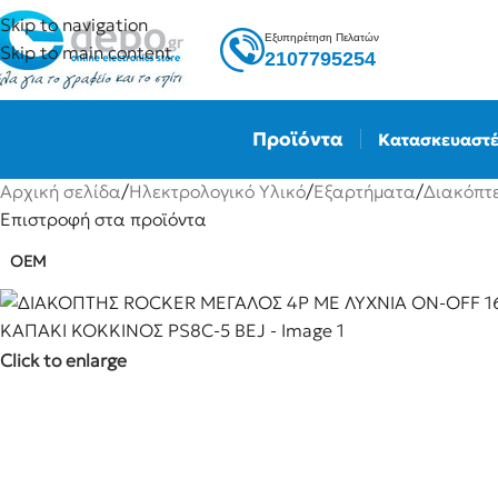
Skip to navigation
Εξυπηρέτηση Πελατών
Skip to main content
2107795254
Προϊόντα
Κατασκευαστέ
Αρχική σελίδα
/
Ηλεκτρολογικό Υλικό
/
Εξαρτήματα
/
Διακόπτ
Επιστροφή στα προϊόντα
OEM
Click to enlarge