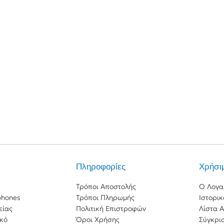
Πληροφορίες
Χρήσι
Τρόποι Αποστολής
Ο Λογα
phones
Τρόποι Πληρωμής
Ιστορι
είας
Πολιτική Επιστροφών
Λίστα 
ικό
Όροι Χρήσης
Σύγκρι