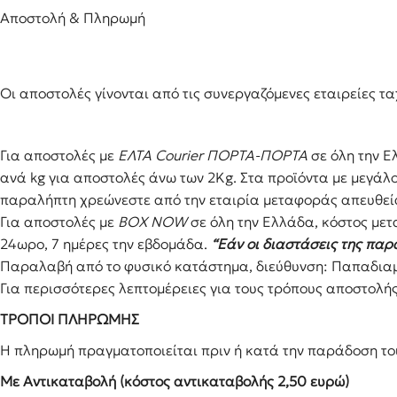
Αποστολή & Πληρωμή
Σακούλες Σκούπας
Θερμόμετρα & Χρονόμετρα
Ηλεκτ
Αξεσουάρ Λευκών Συσκευών
Διάφ
Καθαριστικά
Οι αποστολές γίνονται από τις συνεργαζόμενες εταιρείε
Για αποστολές με
ΕΛΤΑ Courier ΠΟΡΤΑ-ΠΟΡΤΑ
σε όλη την Ε
ανά kg για αποστολές άνω των 2Κg. Στα προϊόντα με μεγάλο
παραλήπτη χρεώνεστε από την εταιρία μεταφοράς απευθεί
Για αποστολές με
BOX NOW
σε όλη την Ελλάδα, κόστος μετ
24ωρο, 7 ημέρες την εβδομάδα.
“Εάν οι διαστάσεις της παρ
Παραλαβή από το φυσικό κατάστημα, διεύθυνση: Παπαδιαμα
Για περισσότερες λεπτομέρειες για τους τρόπους αποστολή
ΤΡΟΠΟΙ ΠΛΗΡΩΜΗΣ
Η πληρωμή πραγματοποιείται πριν ή κατά την παράδοση του
Με Αντικαταβολή (κόστος αντικαταβολής 2,50 ευρώ)