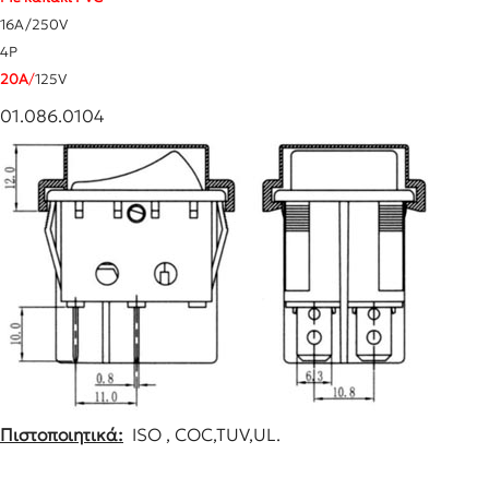
16A/250V
4P
20A
/
125V
01.086.0104
Μικρές Οικιακές Συσκευές
Συσκευές Κουζίνας.
Συσκε
Ηλεκτρικές Σκούπες
Φουρνάκια
Μίξερ
Φραπ
Πλυντήρια Ρούχων
Φούρνοι Μικροκυμάτων
Στίφτ
Σκουπάκια χειρός
Εστίες Ηλεκτρικές
Ζυγαρ
Σιδέρωμα
Ψηστιέρες – Γκριλιέρες
Καφετ
Ψυγεία-Φορητά
Φριτέζες
Βρασ
Ατμοκαθαριστές
Pizza Maker & Βάφλες
Αφρο
Ρολόγια – Ξυπνητήρια
Pop Corn & Μαλλί Της Γριάς &
Κρεπιέρα
Αυγο
Μετεωρολογικοί Σταθμοί –
Θερμόμετρα Χώρου
Τοστιέρες-βαφλιέρες
Πολυκ
Πιστοποιητικά:
ISO , COC,TUV,UL.
Ζυγαριές Μπάνιου
Φρυγανιέρες
Ψυγει
Ζυγαριές Αποσκευών
Αρτοπαρασκευαστές
Απορ