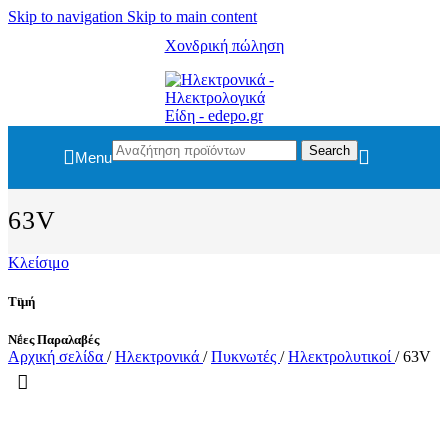
Skip to navigation
Skip to main content
Χονδρική πώληση
Search
Menu
63V
Κλείσιμο
Τιμή
Νέες Παραλαβές
Αρχική σελίδα
/
Ηλεκτρονικά
/
Πυκνωτές
/
Ηλεκτρολυτικοί
/
63V