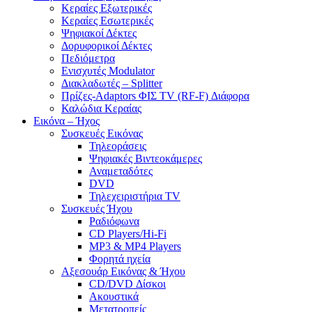
Κεραίες Εξωτερικές
Κεραίες Εσωτερικές
Ψηφιακοί Δέκτες
Δορυφορικοί Δέκτες
Πεδιόμετρα
Ενισχυτές Modulator
Διακλαδωτές – Splitter
Πρίζες-Adaptors ΦΙΣ TV (RF-F) Διάφορα
Καλώδια Κεραίας
Εικόνα – Ήχος
Συσκευές Εικόνας
Τηλεοράσεις
Ψηφιακές Βιντεοκάμερες
Αναμεταδότες
DVD
Τηλεχειριστήρια TV
Συσκευές Ήχου
Ραδιόφωνα
CD Players/Hi-Fi
MP3 & MP4 Players
Φορητά ηχεία
Αξεσουάρ Εικόνας & Ήχου
CD/DVD Δίσκοι
Ακουστικά
Μετατροπείς