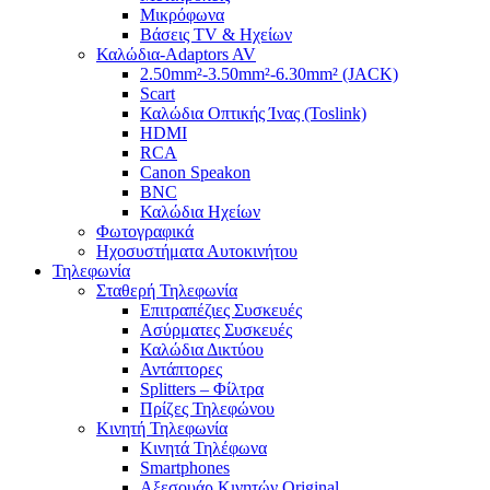
Μικρόφωνα
Βάσεις TV & Ηχείων
Καλώδια-Adaptors AV
2.50mm²-3.50mm²-6.30mm² (JACK)
Scart
Καλώδια Οπτικής Ίνας (Toslink)
HDMI
RCA
Canon Speakon
BNC
Καλώδια Ηχείων
Φωτογραφικά
Ηχοσυστήματα Αυτοκινήτου
Τηλεφωνία
Σταθερή Τηλεφωνία
Επιτραπέζιες Συσκευές
Ασύρματες Συσκευές
Καλώδια Δικτύου
Αντάπτορες
Splitters – Φίλτρα
Πρίζες Τηλεφώνου
Κινητή Τηλεφωνία
Κινητά Τηλέφωνα
Smartphones
Αξεσουάρ Κινητών Original