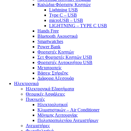
Καλώδια Φόρτισης Κινητών
Lightning USB
Type C – USB
microUSB – USB
LIGHTNING – TYPE C USB
Hands Free
Bluetooth Ακουστικά
Smartwatches
Power Bank
Φορτιστές Κινητών
Σετ Φορτιστές Κινητών USB
Φορτιστές Αυτοκινήτου USB
Μετατροπείς
Βάσεις Στήριξης
Διάφορα Αξεσουάρ
Ηλεκτρονικά
Ηλεκτρονικά Εξαρτήματα
Θερμικές Ασφάλειες
Πυκνωτές
Ηλεκτρολυτικοί
Κλιματιστικών – Air Conditioner
Μόνιμης Λειτουργίας
Πολυπροπυλενίου Ανεμιστήρων
Ανεμιστήρες
Φωτοβολταϊκά