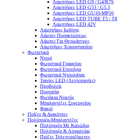
Λαμπτήρες LED G9 / G4/R7S
Λαμπτήρες LED G53 / G5.3
Λαμπτήρες LED GU10-ΜΡ16
Λαμπτήρες LED TUBE T5 / T8
Λαμπτήρες LED 42V
Λαμπτήρες Ιωδίνης
Λάμπες Πυρακτώσεως
Λάμπες Για Θερμάστρες
Λαμπτήρες Χοιροστασίου
Φωτιστικά
Ντουί
Φωτιστικά Γραφείου
Φωτιστικά Επιτοίχια
Φωτιστικά Ντουλάπας
Ταινίες LED (Λεντοταινίες)
Προβολείς
Πορτατίφ
Φωτάκια Νυκτός
Μπαλαντέζες Συνεργείου
Φακοί
Πρίζες & Διακόπτες
Πολύπριζα-Μπαλαντέζες
Πολύπριζα Με Καλώδιο
Πολύπριζα & Ασφαλείας
Πρίζες Τηλεχειριζόμενες