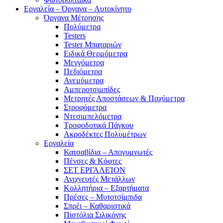
Εργαλεία – Όργανα – Αυτοκίνητο
Όργανα Μέτρησης
Πολύμετρα
Testers
Tester Μπαταριών
Ειδικά Θερμόμετρα
Μεγγόμετρα
Πεδιόμετρα
Ανεμόμετρα
Αμπεροτσιμπίδες
Μετρητές Αποστάσεων & Παχύμετρα
Στροφόμετρα
Ντεσιμπελόμετρα
Τροφοδοτικά Πάγκου
Ακροδέκτες Πολυμέτρων
Εργαλεία
Κατσαβίδια – Απογυμνωτές
Πένσες & Κόφτες
ΣΕΤ ΕΡΓΑΛΕΊΟΝ
Ανιχνευτές Μετάλλων
Κολλητήρια – Εξαρτήματα
Πρέσες – Μυτοτσίμπιδα
Σπρέι – Καθαριστικά
Πιστόλια Σιλικόνης