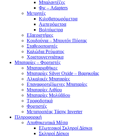
Μπαλαντέζες
Φις – Adapters
Μετρητές
Κιλοβατοωρόμετρα
Αμπερόμετρα
Βολτόμετρα
Εξαεριστήρες
Κουδούνια – Μπουτόν Πόρτας
Σταθεροποιητές
Καλώδια Ρεύματος
Χριστουγεννιάτικα
Μπαταρίες – Φορτιστές
Μπαταριοθήκες
Μπαταρίες Silver Oxide – Βαρηκοΐας
Αλκαλικές Μπαταρίες
Επαναφορτιζόμενες Μπαταρίες
Μπαταρίες Λιθίου
Μπαταρίες Μολύβδου
Τροφοδοτικά
Φορτιστές
Μετατροπέας Τάσης Inverter
Πληροφορική
Αποθηκευτικά Μέσα
Εξωτερικοί Σκληροί Δίσκοι
Σκληροί Δίσκοι