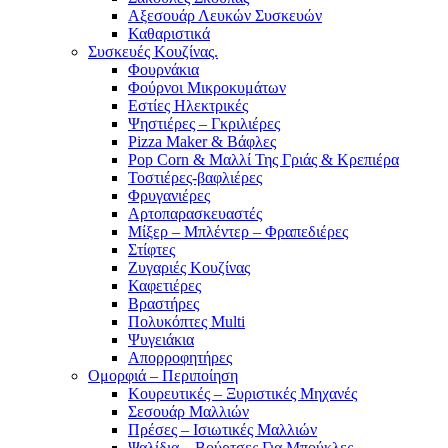
Αξεσουάρ Λευκών Συσκευών
Καθαριστικά
Συσκευές Κουζίνας.
Φουρνάκια
Φούρνοι Μικροκυμάτων
Εστίες Ηλεκτρικές
Ψηστιέρες – Γκριλιέρες
Pizza Maker & Βάφλες
Pop Corn & Μαλλί Της Γριάς & Κρεπιέρα
Τοστιέρες-βαφλιέρες
Φρυγανιέρες
Αρτοπαρασκευαστές
Μίξερ – Μπλέντερ – Φραπεδιέρες
Στίφτες
Ζυγαριές Κουζίνας
Καφετιέρες
Βραστήρες
Πολυκόπτες Multi
Ψυγειάκια
Απορροφητήρες
Ομορφιά – Περιποίηση
Κουρευτικές – Ξυριστικές Μηχανές
Σεσουάρ Μαλλιών
Πρέσες – Ισιωτικές Μαλλιών
Ψαλίδια – Βούρτσες Για Μπούκλες