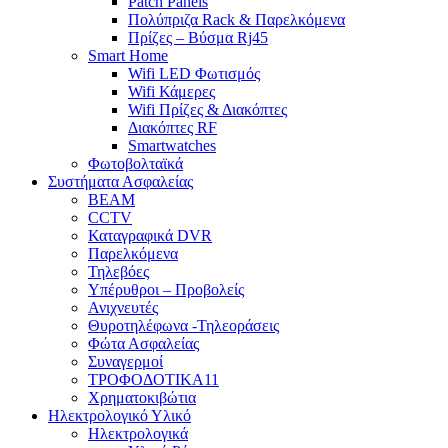
Patch Panels
Πολύπριζα Rack & Παρελκόμενα
Πρίζες – Βύσμα Rj45
Smart Home
Wifi LED Φωτισμός
Wifi Κάμερες
Wifi Πρίζες & Διακόπτες
Διακόπτες RF
Smartwatches
Φωτοβολταϊκά
Συστήματα Ασφαλείας
BEAM
CCTV
Καταγραφικά DVR
Παρελκόμενα
Τηλεβόες
Υπέρυθροι – Προβολείς
Ανιχνευτές
Θυροτηλέφωνα -Τηλεοράσεις
Φώτα Ασφαλείας
Συναγερμοί
ΤΡΟΦΟΔΟΤΙΚΑ11
Χρηματοκιβώτια
Ηλεκτρολογικό Υλικό
Ηλεκτρολογικά