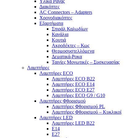
Υλικά Ράγας
Διακόπτες
AC Connectors – Adapters
Χρονοδιακόπτες
Εξαρτήματα
Σπιράλ Καλωδίων
Κανάλια
Κουτιά
Ακροδέκτες – Κως
Θερμοσυστελλόμενα
Δεματικά-Ροκα
Ταινίες Μονωτικές – Συσκευασίας
Λαμπτήρες
Λαμπτήρες ECO
Λαμπτήρες ECO B22
Λαμπτήρες ECO E14
Λαμπτήρες ECO E27
Λαμπτήρες ECO G9 / G10
Λαμπτήρες Φθορισμού
Λαμπτήρες Φθορισμού PL
Λαμπτήρες Φθορισμού – Κυκλικοί
Λαμπτήρες LED
Λαμπτήρες LED B22
E14
E27