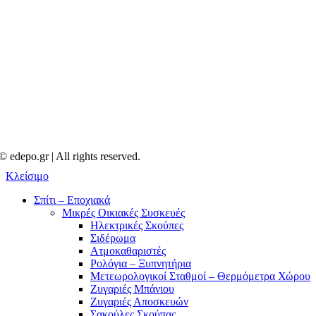
© edepo.gr | All rights reserved.
Κλείσιμο
Σπίτι – Εποχιακά
Μικρές Οικιακές Συσκευές
Ηλεκτρικές Σκούπες
Σιδέρωμα
Ατμοκαθαριστές
Ρολόγια – Ξυπνητήρια
Μετεωρολογικοί Σταθμοί – Θερμόμετρα Χώρου
Ζυγαριές Μπάνιου
Ζυγαριές Αποσκευών
Σακούλες Σκούπας