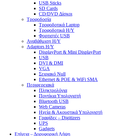
USB Sticks
SD Cards
CD/DVD Δίσκοι
Τροφοδοσία
Τροφοδοτικά Laptop
Τροφοδοτικά Η/Υ
Φορτιστές USB
Αναβάθμιση Η/Υ
Adaptors Η/Υ
DisplayPort & Mini DisplayPort
USB
DVI & DMI
VGA
Σειριακό Null
Ethernet & POE & WiFi SMA
Περιφερειακά
Πληκτρολόγια
Ποντίκια Υπολογιστή
Bluetooth USB
Web Cameras
Ηχεία & Ακουστικά Υπολογιστή
Γραφίδες – Digitizers
UPS
Gadgets
Επίγεια – Δορυφορική Λήψη