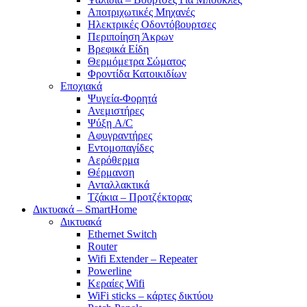
Αποτριχωτικές Μηχανές
Ηλεκτρικές Οδοντόβουρτσες
Περιποίηση Άκρων
Βρεφικά Είδη
Θερμόμετρα Σώματος
Φροντίδα Κατοικιδίων
Εποχιακά
Ψυγεία-Φορητά
Ανεμιστήρες
Ψύξη A/C
Αφυγραντήρες
Εντομοπαγίδες
Αερόθερμα
Θέρμανση
Ανταλλακτικά
Τζάκια – Προτζέκτορας
Δικτυακά – SmartHome
Δικτυακά
Ethernet Switch
Router
Wifi Extender – Repeater
Powerline
Κεραίες Wifi
WiFi sticks – κάρτες δικτύου