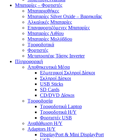
Μπαταρίες – Φορτιστές
Μπαταριοθήκες
Μπαταρίες Silver Oxide – Βαρηκοΐας
Αλκαλικές Μπαταρίες
Επαναφορτιζόμενες Μπαταρίες
Μπαταρίες Λιθίου
Μπαταρίες Μολύβδου
Τροφοδοτικά
Φορτιστές
Μετατροπέας Τάσης Inverter
Πληροφορική
Αποθηκευτικά Μέσα
Εξωτερικοί Σκληροί Δίσκοι
Σκληροί Δίσκοι
USB Sticks
SD Cards
CD/DVD Δίσκοι
Τροφοδοσία
Τροφοδοτικά Laptop
Τροφοδοτικά Η/Υ
Φορτιστές USB
Αναβάθμιση Η/Υ
Adaptors Η/Υ
DisplayPort & Mini DisplayPort