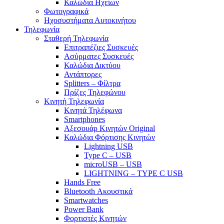
Καλώδια Ηχείων
Φωτογραφικά
Ηχοσυστήματα Αυτοκινήτου
Τηλεφωνία
Σταθερή Τηλεφωνία
Επιτραπέζιες Συσκευές
Ασύρματες Συσκευές
Καλώδια Δικτύου
Αντάπτορες
Splitters – Φίλτρα
Πρίζες Τηλεφώνου
Κινητή Τηλεφωνία
Κινητά Τηλέφωνα
Smartphones
Αξεσουάρ Κινητών Original
Καλώδια Φόρτισης Κινητών
Lightning USB
Type C – USB
microUSB – USB
LIGHTNING – TYPE C USB
Hands Free
Bluetooth Ακουστικά
Smartwatches
Power Bank
Φορτιστές Κινητών