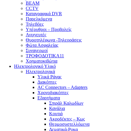
BEAM
CCTV
Καταγραφικά DVR
Παρελκόμενα
Τηλεβόες
Υπέρυθροι – Προβολείς
Ανιχνευτές
Θυροτηλέφωνα -Τηλεοράσεις
Φώτα Ασφαλείας
Συναγερμοί
ΤΡΟΦΟΔΟΤΙΚΑ11
Χρηματοκιβώτια
Ηλεκτρολογικό Υλικό
Ηλεκτρολογικά
Υλικά Ράγας
Διακόπτες
AC Connectors – Adapters
Χρονοδιακόπτες
Εξαρτήματα
Σπιράλ Καλωδίων
Κανάλια
Κουτιά
Ακροδέκτες – Κως
Θερμοσυστελλόμενα
Δεματικά-Ροκα