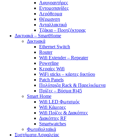
Αφυγραντήρες
Εντομοπαγίδες
Αερόθερμα
Θέρμανση
Ανταλλακτικά
Τζάκια – Προτζέκτορας
Δικτυακά – SmartHome
Δικτυακά
Ethernet Switch
Router
Wifi Extender – Repeater
Powerline
Κεραίες Wifi
WiFi sticks – κάρτες δικτύου
Patch Panels
Πολύπριζα Rack & Παρελκόμενα
Πρίζες – Βύσμα Rj45
Smart Home
Wifi LED Φωτισμός
Wifi Κάμερες
Wifi Πρίζες & Διακόπτες
Διακόπτες RF
Smartwatches
Φωτοβολταϊκά
Συστήματα Ασφαλείας