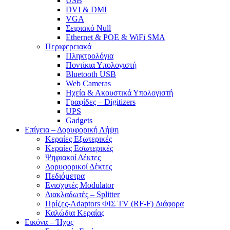
USB
DVI & DMI
VGA
Σειριακό Null
Ethernet & POE & WiFi SMA
Περιφερειακά
Πληκτρολόγια
Ποντίκια Υπολογιστή
Bluetooth USB
Web Cameras
Ηχεία & Ακουστικά Υπολογιστή
Γραφίδες – Digitizers
UPS
Gadgets
Επίγεια – Δορυφορική Λήψη
Κεραίες Εξωτερικές
Κεραίες Εσωτερικές
Ψηφιακοί Δέκτες
Δορυφορικοί Δέκτες
Πεδιόμετρα
Ενισχυτές Modulator
Διακλαδωτές – Splitter
Πρίζες-Adaptors ΦΙΣ TV (RF-F) Διάφορα
Καλώδια Κεραίας
Εικόνα – Ήχος