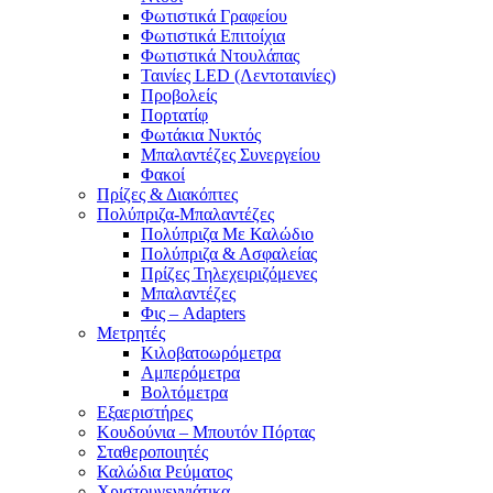
Φωτιστικά Γραφείου
Φωτιστικά Επιτοίχια
Φωτιστικά Ντουλάπας
Ταινίες LED (Λεντοταινίες)
Προβολείς
Πορτατίφ
Φωτάκια Νυκτός
Μπαλαντέζες Συνεργείου
Φακοί
Πρίζες & Διακόπτες
Πολύπριζα-Μπαλαντέζες
Πολύπριζα Με Καλώδιο
Πολύπριζα & Ασφαλείας
Πρίζες Τηλεχειριζόμενες
Μπαλαντέζες
Φις – Adapters
Μετρητές
Κιλοβατοωρόμετρα
Αμπερόμετρα
Βολτόμετρα
Εξαεριστήρες
Κουδούνια – Μπουτόν Πόρτας
Σταθεροποιητές
Καλώδια Ρεύματος
Χριστουγεννιάτικα