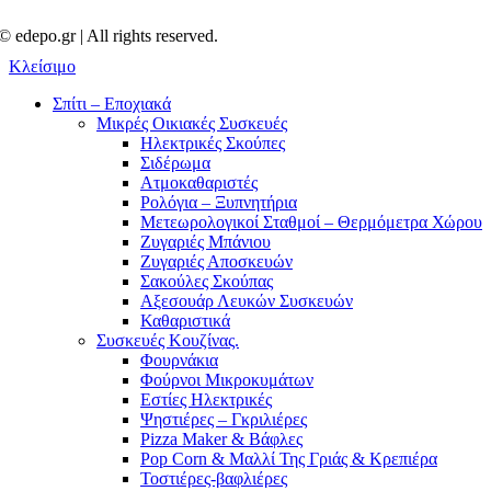
© edepo.gr | All rights reserved.
Κλείσιμο
Σπίτι – Εποχιακά
Μικρές Οικιακές Συσκευές
Ηλεκτρικές Σκούπες
Σιδέρωμα
Ατμοκαθαριστές
Ρολόγια – Ξυπνητήρια
Μετεωρολογικοί Σταθμοί – Θερμόμετρα Χώρου
Ζυγαριές Μπάνιου
Ζυγαριές Αποσκευών
Σακούλες Σκούπας
Αξεσουάρ Λευκών Συσκευών
Καθαριστικά
Συσκευές Κουζίνας.
Φουρνάκια
Φούρνοι Μικροκυμάτων
Εστίες Ηλεκτρικές
Ψηστιέρες – Γκριλιέρες
Pizza Maker & Βάφλες
Pop Corn & Μαλλί Της Γριάς & Κρεπιέρα
Τοστιέρες-βαφλιέρες