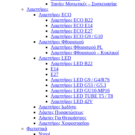
Ταινίες Μονωτικές – Συσκευασίας
Λαμπτήρες
Λαμπτήρες ECO
Λαμπτήρες ECO B22
Λαμπτήρες ECO E14
Λαμπτήρες ECO E27
Λαμπτήρες ECO G9 / G10
Λαμπτήρες Φθορισμού
Λαμπτήρες Φθορισμού PL
Λαμπτήρες Φθορισμού – Κυκλικοί
Λαμπτήρες LED
Λαμπτήρες LED B22
E14
E27
Λαμπτήρες LED G9 / G4/R7S
Λαμπτήρες LED G53 / G5.3
Λαμπτήρες LED GU10-ΜΡ16
Λαμπτήρες LED TUBE T5 / T8
Λαμπτήρες LED 42V
Λαμπτήρες Ιωδίνης
Λάμπες Πυρακτώσεως
Λάμπες Για Θερμάστρες
Λαμπτήρες Χοιροστασίου
Φωτιστικά
Ντουί