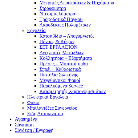
Μετρητές Αποστάσεων & Παχύμετρα
Στροφόμετρα
Ντεσιμπελόμετρα
Τροφοδοτικά Πάγκου
Ακροδέκτες Πολυμέτρων
Εργαλεία
Κατσαβίδια – Απογυμνωτές
Πένσες & Κόφτες
ΣΕΤ ΕΡΓΑΛΕΊΟΝ
Ανιχνευτές Μετάλλων
Κολλητήρια – Εξαρτήματα
Πρέσες – Μυτοτσίμπιδα
Σπρέι – Καθαριστικά
Πιστόλια Σιλικόνης
Μεγεθυντικοί Φακοί
Παρελκόμενα Service
Καταμετρητής Χαρτονομισμάτων
Ηλεκτρικά Εργαλεία
Φακοί
Μπαλαντέζες Συνεργείου
Είδη Αυτοκινήτου
Αγαπημένα
Σύγκριση
Σύνδεση / Εγγραφή