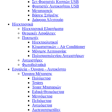
Σετ Φορτιστές Κινητών USB
Φορτιστές Αυτοκινήτου USB
Μετατροπείς
Βάσεις Στήριξης
Διάφορα Αξεσουάρ
Ηλεκτρονικά
Ηλεκτρονικά Εξαρτήματα
Θερμικές Ασφάλειες
Πυκνωτές
Ηλεκτρολυτικοί
Κλιματιστικών – Air Conditioner
Μόνιμης Λειτουργίας
Πολυπροπυλενίου Ανεμιστήρων
Ανεμιστήρες
Φωτοβολταϊκά
Εργαλεία – Όργανα – Αυτοκίνητο
Όργανα Μέτρησης
Πολύμετρα
Testers
Tester Μπαταριών
Ειδικά Θερμόμετρα
Μεγγόμετρα
Πεδιόμετρα
Ανεμόμετρα
Αμπεροτσιμπίδες