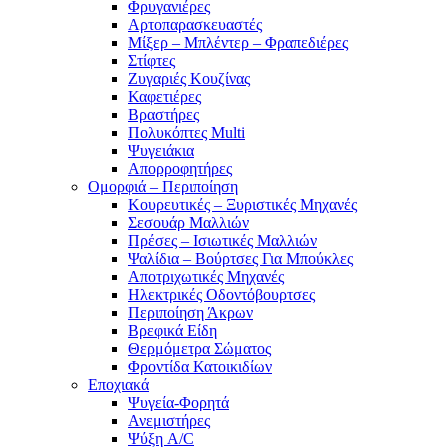
Φρυγανιέρες
Αρτοπαρασκευαστές
Μίξερ – Μπλέντερ – Φραπεδιέρες
Στίφτες
Ζυγαριές Κουζίνας
Καφετιέρες
Βραστήρες
Πολυκόπτες Multi
Ψυγειάκια
Απορροφητήρες
Ομορφιά – Περιποίηση
Κουρευτικές – Ξυριστικές Μηχανές
Σεσουάρ Μαλλιών
Πρέσες – Ισιωτικές Μαλλιών
Ψαλίδια – Βούρτσες Για Μπούκλες
Αποτριχωτικές Μηχανές
Ηλεκτρικές Οδοντόβουρτσες
Περιποίηση Άκρων
Βρεφικά Είδη
Θερμόμετρα Σώματος
Φροντίδα Κατοικιδίων
Εποχιακά
Ψυγεία-Φορητά
Ανεμιστήρες
Ψύξη A/C