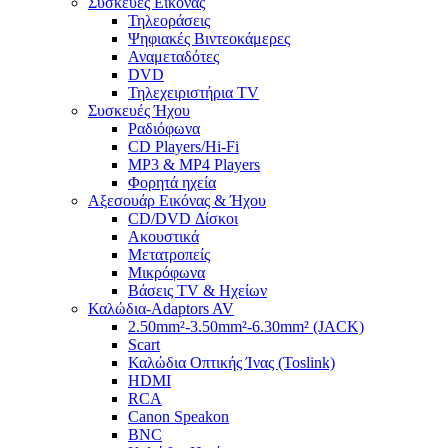
Συσκευές Εικόνας
Τηλεοράσεις
Ψηφιακές Βιντεοκάμερες
Αναμεταδότες
DVD
Τηλεχειριστήρια TV
Συσκευές Ήχου
Ραδιόφωνα
CD Players/Hi-Fi
MP3 & MP4 Players
Φορητά ηχεία
Αξεσουάρ Εικόνας & Ήχου
CD/DVD Δίσκοι
Ακουστικά
Μετατροπείς
Μικρόφωνα
Βάσεις TV & Ηχείων
Καλώδια-Adaptors AV
2.50mm²-3.50mm²-6.30mm² (JACK)
Scart
Καλώδια Οπτικής Ίνας (Toslink)
HDMI
RCA
Canon Speakon
BNC